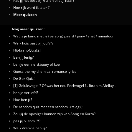
Pas jij het best bij krullen of stijl haar?
Hoe rijk word ik later ?
Meer quizzen
Nog meer quizzen:
Wat is je band met je (verzorg) paard / pony / shet / miniatuur
Welk huis past bij jou????
Hit-krant-Quiz[2]
Ben jij lenig?
ben je een nerd,bauty of koe
Guess the my chemical romance lyrics
De Gok Quiz!
[1] Geluksvogel ? Of was het nou Pechvogel ?.. Ibrahim Afellay .
ben je verliefd?
Hoe ben jij?
De random quiz met een random uitslag (;
Zou jij de opvolger kunnen zijn van Aang en Korra?
pas jij bij tom !?!?!
Welk drankje ben jij?