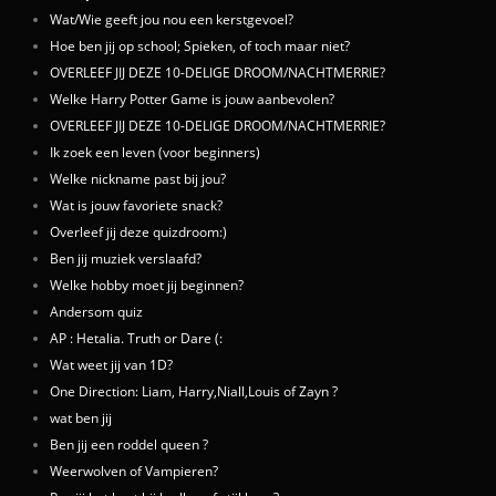
Wat/Wie geeft jou nou een kerstgevoel?
Hoe ben jij op school; Spieken, of toch maar niet?
OVERLEEF JIJ DEZE 10-DELIGE DROOM/NACHTMERRIE?
Welke Harry Potter Game is jouw aanbevolen?
OVERLEEF JIJ DEZE 10-DELIGE DROOM/NACHTMERRIE?
Ik zoek een leven (voor beginners)
Welke nickname past bij jou?
Wat is jouw favoriete snack?
Overleef jij deze quizdroom:)
Ben jij muziek verslaafd?
Welke hobby moet jij beginnen?
Andersom quiz
AP : Hetalia. Truth or Dare (:
Wat weet jij van 1D?
One Direction: Liam, Harry,Niall,Louis of Zayn ?
wat ben jij
Ben jij een roddel queen ?
Weerwolven of Vampieren?