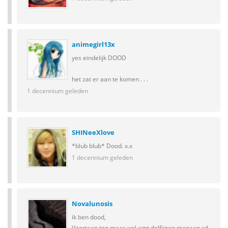
animegirl13x
yes eindelijk DOOD
het zat er aan te komen . . .
1 decennium geleden
SHINeeXlove
*blub blub* Dood. x.x
1 decennium geleden
Novalunosis
ik ben dood,
Voortaan tog maar wel emt dolfijnen megaan xd