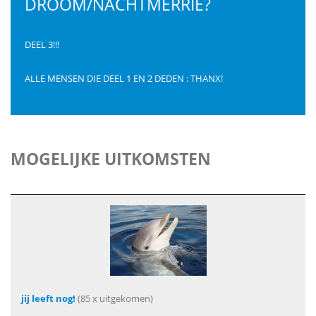
DROOM/NACHTMERRIE?
DEEL 3!!!
ALLE MENSEN DIE DEEL 1 EN 2 DEDEN : THANX!
MOGELIJKE UITKOMSTEN
jij leeft nog!
(85 x uitgekomen)