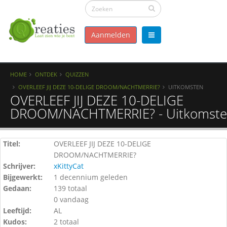
Aanmelden
HOME
ONTDEK
QUIZZEN
OVERLEEF JIJ DEZE 10-DELIGE DROOM/NACHTMERRIE?
UITKOMSTEN
OVERLEEF JIJ DEZE 10-DELIGE
DROOM/NACHTMERRIE? - Uitkomst
Titel:
OVERLEEF JIJ DEZE 10-DELIGE
DROOM/NACHTMERRIE?
Schrijver:
xKittyCat
Bijgewerkt:
1 decennium geleden
Gedaan:
139 totaal
0 vandaag
Leeftijd:
AL
Kudos:
2 totaal