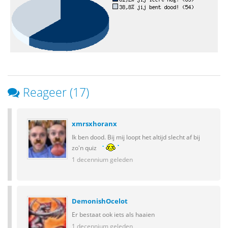
Reageer (17)
xmrsxhoranx
Ik ben dood. Bij mij loopt het altijd slecht af bij
zo'n quiz
1 decennium geleden
DemonishOcelot
Er bestaat ook iets als haaien
1 decennium geleden