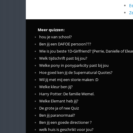
E
Z
Meer quizzen:
hou je van school?
Ben jij een DAFOE persoon???
Wie is jou beste 1D-Girlfriend? [Perrie, Danielle of Elea
Welk tijdschrift past bij jou?
Welke pony in ponyparkcity past bij jou
Hoe goed ken jij de Supernatural Quotes?
Wil jij met mij een storie maken :D
Welke kleur ben jij?
Harry Potter: De familie Wemel.
Welke Elemant heb jij?
De grote ja of nee Quiz
Ben jij paranormaal?
Ben jij een goede directioner ?
welk huis is geschrikt voor jou?