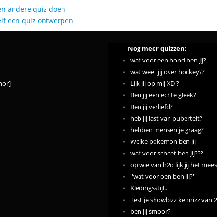
en andere quiz doen
elf een quiz ontwerpen
Nog meer quizzen:
wat voor een hond ben jij?
wat weet jij over hockey??
nor]
Lijk jij op mij XD ?
Ben jij een echte gleek?
Ben jij verliefd?
heb jij last van puberteit?
hebben mensen je graag?
Welke pokemon ben jij
wat voor scheet ben jij???
op wie van h2o lijk jij het mees
''wat voor oen ben jij?''
Kledingsstijl..
Test je showbizz kennizz van 2
ben jij smoor?