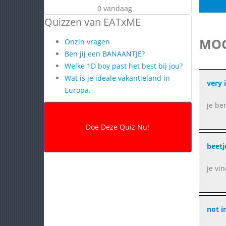
0 vandaag
Quizzen van EATxME
MOG
Onzin vragen
Ben jij een BANAANTJE?
Welke 1D boy past het best bij jou?
Wat is je ideale vakantieland in
very 
Europa.
je be
beetj
je vi
not i