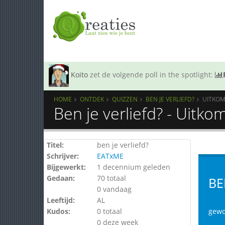
Koito
zet de volgende poll in the spotlight:
HOME
ONTDEK
QUIZZEN
BEN JE VERLIEFD?
UITKO
Ben je verliefd? - Uitko
Titel:
ben je verliefd?
Schrijver:
EATxME
Bijgewerkt:
1 decennium geleden
Gedaan:
70 totaal
BE
0 vandaag
Leeftijd:
AL
Kudos:
0 totaal
gewo
0 deze week