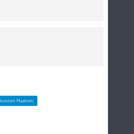
 Kunnen Plaatsen