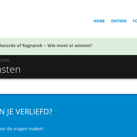
HOME
ONTDEK
F
Records of Ragnarok ~ Wie moet er winnen?
MSTEN
msten
N JE VERLIEFD?
on de vragen maken!