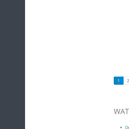
1
WAT
D