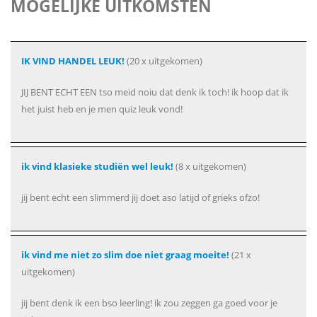
MOGELIJKE UITKOMSTEN
IK VIND HANDEL LEUK!
(20 x uitgekomen)
JIJ BENT ECHT EEN tso meid noiu dat denk ik toch! ik hoop dat ik
het juist heb en je men quiz leuk vond!
ik vind klasieke studiën wel leuk!
(8 x uitgekomen)
jij bent echt een slimmerd jij doet aso latijd of grieks ofzo!
ik vind me niet zo slim doe niet graag moeite!
(21 x
uitgekomen)
jij bent denk ik een bso leerling! ik zou zeggen ga goed voor je