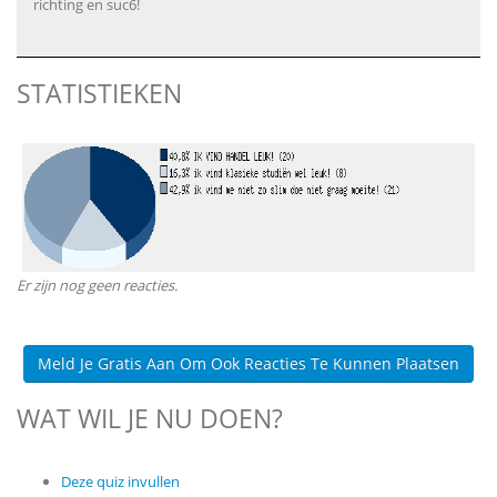
richting en suc6!
STATISTIEKEN
Er zijn nog geen reacties.
Meld Je Gratis Aan Om Ook Reacties Te Kunnen Plaatsen
WAT WIL JE NU DOEN?
Deze quiz invullen