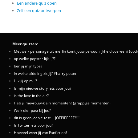
Een andere quiz doen
Zelf een quiz ontwerpen
Meer quizzen:
Met welk personage uit merlin komt jouw persoonlijkheid overeen? (opdr
op welke popster lijk jij??
ben jij mijn type?
In welke afdeling zit jij? #harry potter
Lijk jij op mij ?
Is mijn nieuwe story iets voor jou?
is the love in the air?
Heb jij mevrouw-klein momenten? (grappige momenten)
Welk dier past bij jou?
dit is geen joepie-test.... JOEPIEEEEE!!!!!
Is Twitter iets voor jou?
Hoeveel weet jij van Fanfiction?