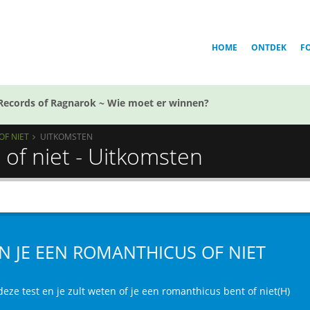
HOME
ONTDEK
F
Records of Ragnarok ~ Wie moet er winnen?
OF NIET
UITKOMSTEN
of niet - Uitkomsten
N JE EEN ROMANTHICUS OF NIET
eze test en je zult weten of je een romanthicus bent of niet(H)