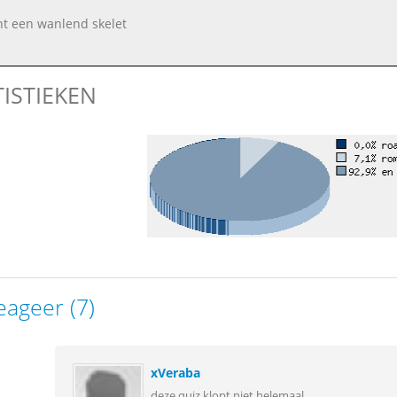
nt een wanlend skelet
TISTIEKEN
eageer (7)
xVeraba
deze quiz klopt niet helemaal.