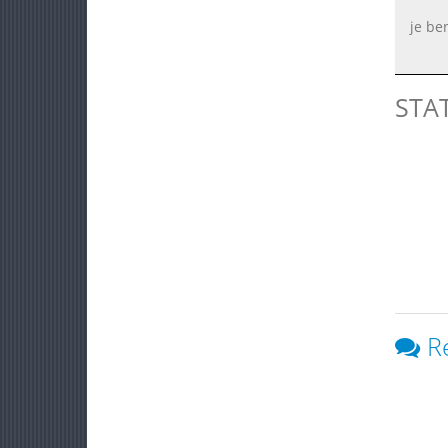
je be
STA
R