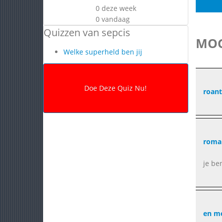
0 deze week
0 vandaag
Quizzen van sepcis
MOG
Welke superheld ben jij
roant
roma
je be
en m