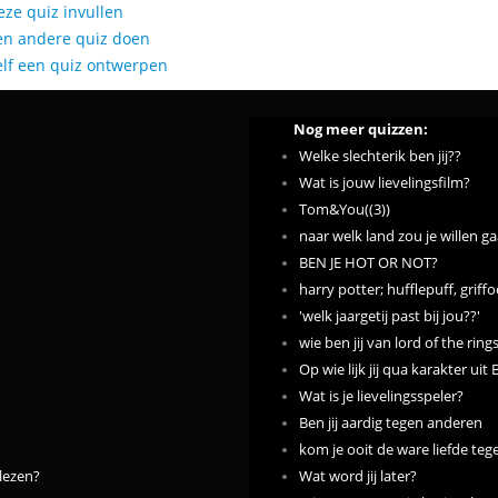
eze quiz invullen
en andere quiz doen
elf een quiz ontwerpen
Nog meer quizzen:
Welke slechterik ben jij??
Wat is jouw lievelingsfilm?
Tom&You((3))
naar welk land zou je willen g
BEN JE HOT OR NOT?
harry potter; hufflepuff, grif
'welk jaargetij past bij jou??'
wie ben jij van lord of the ring
Op wie lijk jij qua karakter uit
Wat is je lievelingsspeler?
Ben jij aardig tegen anderen
kom je ooit de ware liefde teg
 lezen?
Wat word jij later?