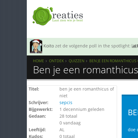
Koito
zet de volgende poll in the spotlight:
HOME
ONTDEK
QUIZZEN
BEN JE EEN ROMANTHICUS 
Ben je een romanthicus 
Titel:
ben je een romanthicus of
niet
Schrijver:
sepcis
Bijgewerkt:
1 decennium geleden
BE
Gedaan:
28 totaal
0 vandaag
Leeftijd:
AL
doe d
Kudos:
0 totaal