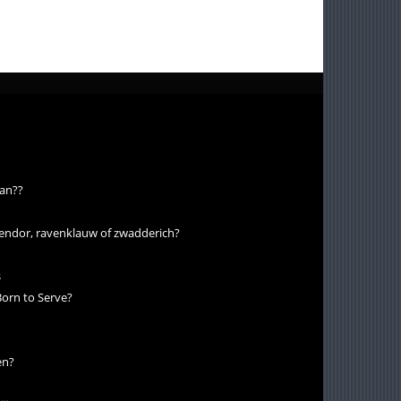
aan??
foendor, ravenklauw of zwadderich?
s
 Born to Serve?
en?