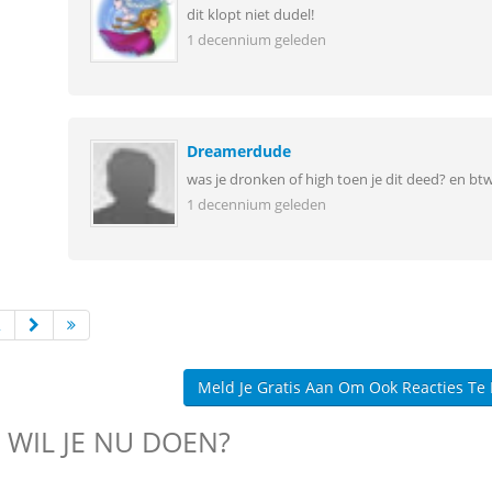
dit klopt niet dudel!
1 decennium geleden
Dreamerdude
was je dronken of high toen je dit deed? en bt
1 decennium geleden
2
Meld Je Gratis Aan Om Ook Reacties Te
 WIL JE NU DOEN?