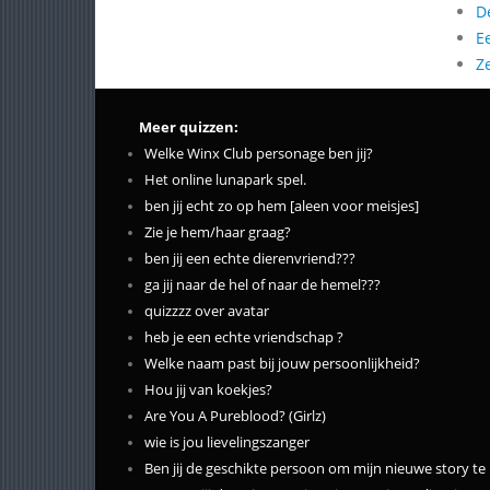
D
E
Z
Meer quizzen:
Welke Winx Club personage ben jij?
Het online lunapark spel.
ben jij echt zo op hem [aleen voor meisjes]
Zie je hem/haar graag?
ben jij een echte dierenvriend???
ga jij naar de hel of naar de hemel???
quizzzz over avatar
heb je een echte vriendschap ?
Welke naam past bij jouw persoonlijkheid?
Hou jij van koekjes?
Are You A Pureblood? (Girlz)
wie is jou lievelingszanger
Ben jij de geschikte persoon om mijn nieuwe story te