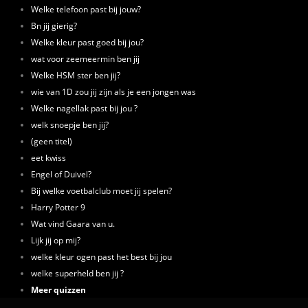
Welke telefoon past bij jouw?
Bn jij gierig?
Welke kleur past goed bij jou?
wat voor zeemeermin ben jij
Welke HSM ster ben jij?
wie van 1D zou jij zijn als je een jongen was
Welke nagellak past bij jou ?
welk snoepje ben jij?
(geen titel)
eet kwiss
Engel of Duivel?
Bij welke voetbalclub moet jij spelen?
Harry Potter 9
Wat vind Gaara van u.
Lijk jij op mij?
welke kleur ogen past het best bij jou
welke superheld ben jij ?
Meer quizzen