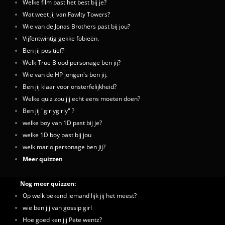
Welke film past het best bij je?
Wat weet jij van Fawlty Towers?
Wie van de Jonas Brothers past bij jou?
Vijfentwintig gekke fobieën.
Ben jij positief?
Welk True Blood personage ben jij?
Wie van de HP jongen's ben jij.
Ben jij klaar voor onsterfelijkheid?
Welke quiz zou jij echt eens moeten doen?
Ben jij "girlygirly" ?
welke boy van 1D past bij je?
welke 1D boy past bij jou
welk mario personage ben jij?
Meer quizzen
Nog meer quizzen:
Op welk bekend iemand lijk jij het meest?
wie ben jij van gossip girl
Hoe goed ken jij Pete wentz?