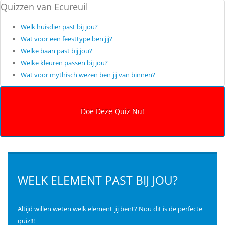
Quizzen van Ecureuil
Welk huisdier past bij jou?
Wat voor een feesttype ben jij?
Welke baan past bij jou?
Welke kleuren passen bij jou?
Wat voor mythisch wezen ben jij van binnen?
WELK ELEMENT PAST BIJ JOU?
Altijd willen weten welk element jij bent? Nou dit is de perfecte
quiz!!!