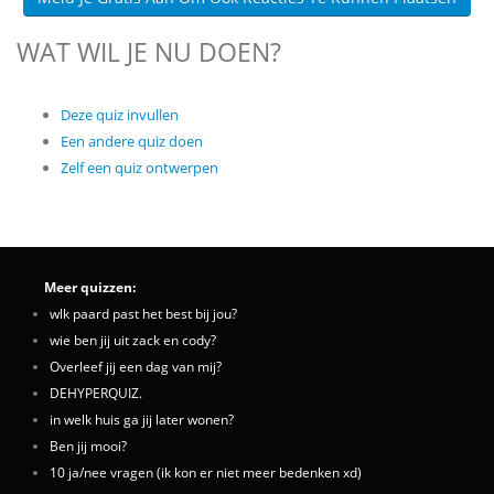
WAT WIL JE NU DOEN?
Deze quiz invullen
Een andere quiz doen
Zelf een quiz ontwerpen
Meer quizzen:
wlk paard past het best bij jou?
wie ben jij uit zack en cody?
Overleef jij een dag van mij?
DEHYPERQUIZ.
in welk huis ga jij later wonen?
Ben jij mooi?
10 ja/nee vragen (ik kon er niet meer bedenken xd)