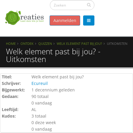
Aanmelden
HOME
ONTDEK
QUIZZEN
WELK ELEMENT PAST BIJ JOU?
UITKOMSTEN
Welk element past bij jou? -
Uitkomsten
Titel:
Welk element past bij jou?
Schrijver:
Ecureuil
Bijgewerkt:
1 decennium geleden
Gedaan:
90 totaal
0 vandaag
Leeftijd:
AL
Kudos:
3 totaal
0 deze week
0 vandaag