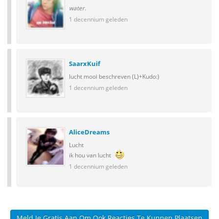
water.
1 decennium geleden
SaarxKuif
lucht mooi beschreven (L)+Kudo:)
1 decennium geleden
AliceDreams
Lucht
ik hou van lucht
1 decennium geleden
Meld Je Gratis Aan Om Ook Reacties Te Kunnen Plaatsen