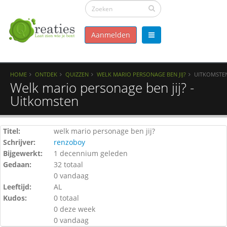
Aanmelden
HOME
ONTDEK
QUIZZEN
WELK MARIO PERSONAGE BEN JIJ?
UITKOMSTE
Welk mario personage ben jij? -
Uitkomsten
Titel:
welk mario personage ben jij?
Schrijver:
renzoboy
Bijgewerkt:
1 decennium geleden
Gedaan:
32 totaal
0 vandaag
Leeftijd:
AL
Kudos:
0 totaal
0 deze week
0 vandaag