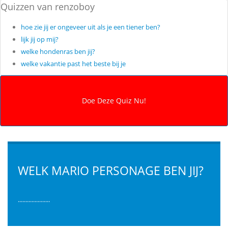
Quizzen van renzoboy
hoe zie jij er ongeveer uit als je een tiener ben?
lijk jij op mij?
welke hondenras ben jij?
welke vakantie past het beste bij je
WELK MARIO PERSONAGE BEN JIJ?
.....................