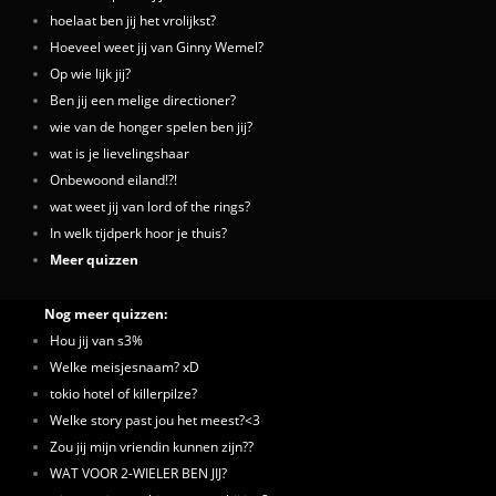
hoelaat ben jij het vrolijkst?
Hoeveel weet jij van Ginny Wemel?
Op wie lijk jij?
Ben jij een melige directioner?
wie van de honger spelen ben jij?
wat is je lievelingshaar
Onbewoond eiland!?!
wat weet jij van lord of the rings?
In welk tijdperk hoor je thuis?
Meer quizzen
Nog meer quizzen:
Hou jij van s3%
Welke meisjesnaam? xD
tokio hotel of killerpilze?
Welke story past jou het meest?<3
Zou jij mijn vriendin kunnen zijn??
WAT VOOR 2-WIELER BEN JIJ?