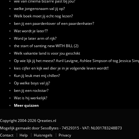
wie van cinema bizarre past bij jou?
welke jongensnaam val jij op?
Welk boek moet jij echt nog lezen?
ben jij een paardenlover of een paardenhater?
Wat wordt je later??
Word je later arm of rijk?
the start of santing new WITH BILL (2)
Welk vakantie land is voor jou geschikt
Op wie lijk jij het meest? Avril Lavigne, Ashlee Simpson of tog Jessica Si
kies cijfer en kijk wel dier je in je volgende leven wordt!!
Kun jij leuk met mij chillen?
Op welke boys val jij?
ben jij een rockstar?
Wat is hij werkelijk?
Meer quizzen
Copyright 2004-2026 Qreaties.nl
Mogelijk gemaakt door SesoBytes - 74529315 - VAT: NL001783248B73
Contact
Help
Huisregels
Privacy