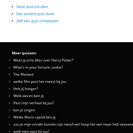
Deze quiz invullen
Een andere quiz doen
Zelf een quiz ontwerpen
Meer quizzen:
Weet jij echt álles over Harry Potter?
What's in your fortune cookie?
The Wanted
welke film past het meest bij jou
Heb jij honger?
Welk wezen ben jij
Past mijn verhaal bij jou?
kan je zingen
Welke Mario vijand ben jij
zou je mijn vrindin kunnen zijn nietof wel hoop het wel maar heb veeeee
welk eten past bij jou?