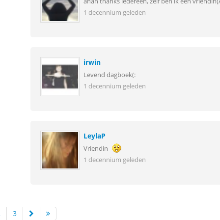
ahah thanks iedereen, zelf ben ik een vriendin(
1 decennium geleden
irwin
Levend dagboek(:
1 decennium geleden
LeylaP
Vriendin
1 decennium geleden
2
3