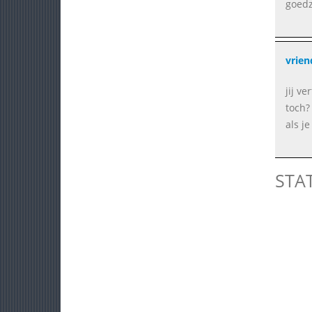
goedzo
vrien
jij v
toch?
als j
STA