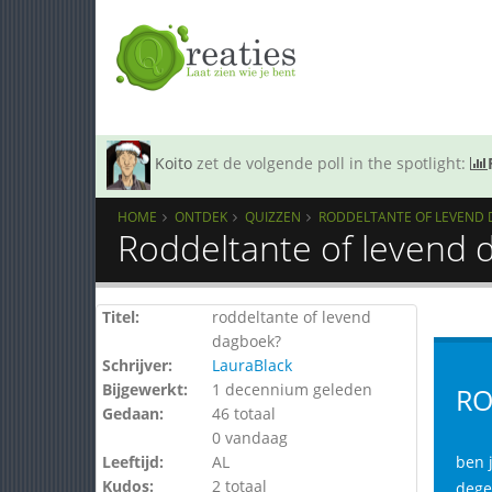
Koito
zet de volgende poll in the spotlight:
HOME
ONTDEK
QUIZZEN
RODDELTANTE OF LEVEND
Roddeltante of levend 
Titel:
roddeltante of levend
dagboek?
Schrijver:
LauraBlack
Bijgewerkt:
1 decennium geleden
RO
Gedaan:
46 totaal
0 vandaag
Leeftijd:
AL
ben j
Kudos:
2 totaal
dege