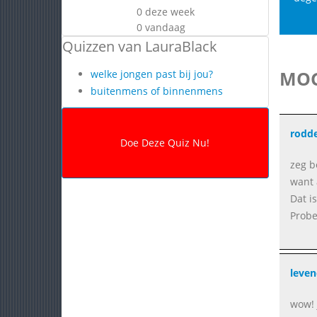
0 deze week
0 vandaag
Quizzen van LauraBlack
MOG
welke jongen past bij jou?
buitenmens of binnenmens
rodde
zeg b
want 
Dat i
Probe
leve
wow! 