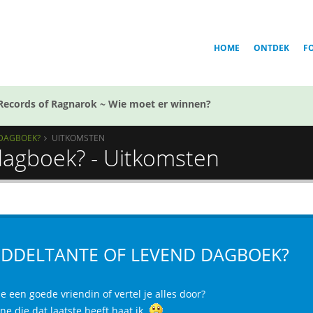
HOME
ONTDEK
F
Records of Ragnarok ~ Wie moet er winnen?
 DAGBOEK?
UITKOMSTEN
dagboek? - Uitkomsten
DDELTANTE OF LEVEND DAGBOEK?
e een goede vriendin of vertel je alles door?
ne die dat laatste heeft haat ik