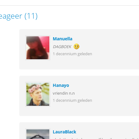
eageer (11)
Manuella
DAGBOEK
1 decennium geleden
Hanayo
vriendin n.n
1 decennium geleden
LauraBlack