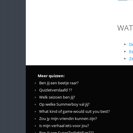
WAT
D
E
Z
Meer quizzen:
Ben jij een beetje raar?
Quizletverslaafd ??
Welk seizoen ben jij?
Op welke Summerboy val jij?
What kind of game would suit you best?
Zou jy mijn vriendin kunnen zijn?
is mijn verhaal iets voor jou?
Ben jij een SuperTwilightFan???