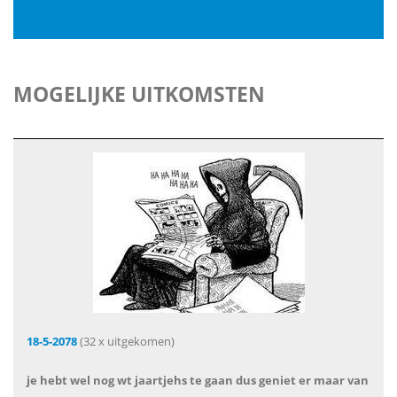
MOGELIJKE UITKOMSTEN
18-5-2078
(32 x uitgekomen)
je hebt wel nog wt jaartjehs te gaan dus geniet er maar van