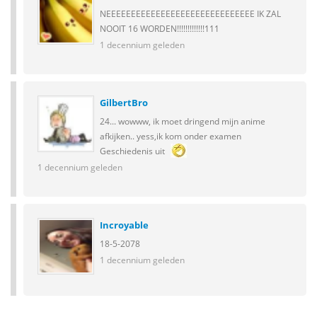
NEEEEEEEEEEEEEEEEEEEEEEEEEEEEEE IK ZAL
NOOIT 16 WORDEN!!!!!!!!!!!!!111
1 decennium geleden
GilbertBro
24... wowww, ik moet dringend mijn anime
afkijken.. yess,ik kom onder examen
Geschiedenis uit
1 decennium geleden
Incroyable
18-5-2078
1 decennium geleden