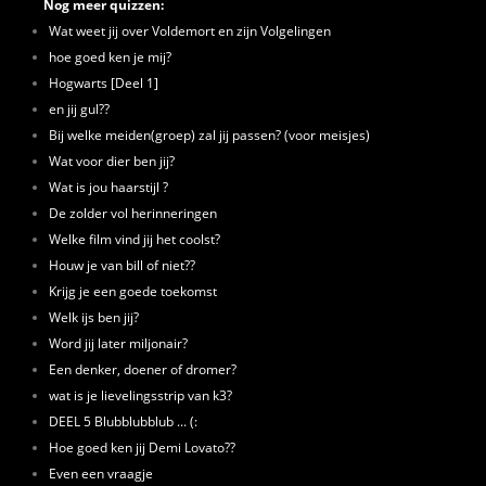
Nog meer quizzen:
Wat weet jij over Voldemort en zijn Volgelingen
hoe goed ken je mij?
Hogwarts [Deel 1]
en jij gul??
Bij welke meiden(groep) zal jij passen? (voor meisjes)
Wat voor dier ben jij?
Wat is jou haarstijl ?
De zolder vol herinneringen
Welke film vind jij het coolst?
Houw je van bill of niet??
Krijg je een goede toekomst
Welk ijs ben jij?
Word jij later miljonair?
Een denker, doener of dromer?
wat is je lievelingsstrip van k3?
DEEL 5 Blubblubblub ... (:
Hoe goed ken jij Demi Lovato??
Even een vraagje