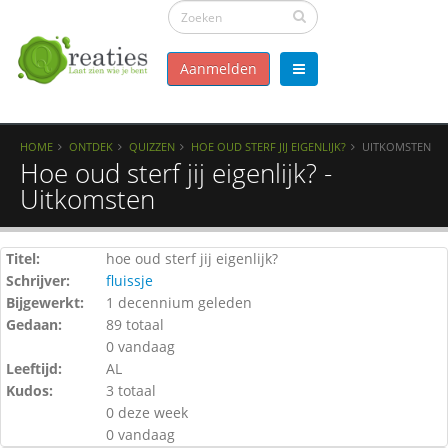
Aanmelden
HOME
ONTDEK
QUIZZEN
HOE OUD STERF JIJ EIGENLIJK?
UITKOMSTEN
Hoe oud sterf jij eigenlijk? -
Uitkomsten
Titel:
hoe oud sterf jij eigenlijk?
Schrijver:
fluissje
Bijgewerkt:
1 decennium geleden
Gedaan:
89 totaal
0 vandaag
Leeftijd:
AL
Kudos:
3 totaal
0 deze week
0 vandaag