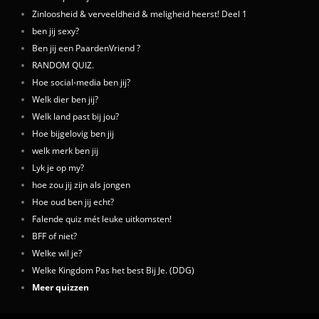
Zinloosheid & verveeldheid & meligheid heerst! Deel 1
ben jij sexy?
Ben jij een PaardenVriend ?
RANDOM QUIZ.
Hoe social-media ben jij?
Welk dier ben jij?
Welk land past bij jou?
Hoe bijgelovig ben jij
welk merk ben jij
Lyk je op my?
hoe zou jij zijn als jongen
Hoe oud ben jij echt?
Falende quiz mét leuke uitkomsten!
BFF of niet?
Welke wil je?
Welke Kingdom Pas het best Bij Je. (DDG)
Meer quizzen