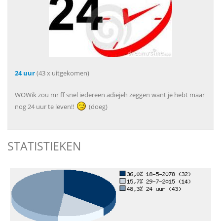
24 uur
(43 x uitgekomen)
WOWik zou mr ff snel iedereen adiejeh zeggen want je hebt maar
nog 24 uur te leven!!
(doeg)
STATISTIEKEN