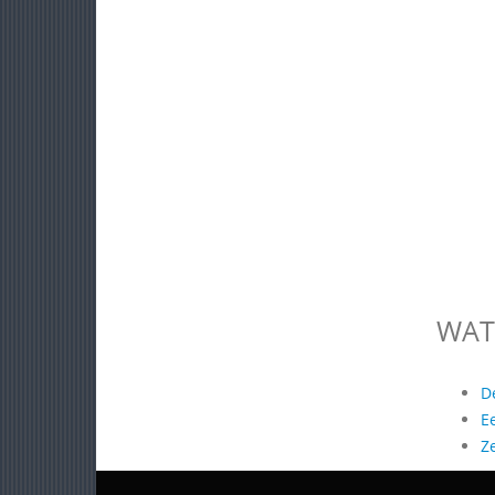
WAT
D
E
Z