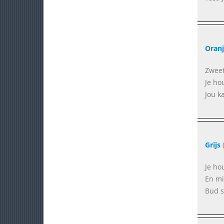
Oranj
Zweet
Je ho
Jou k
Grijs
(
Je ho
En mi
Bud st