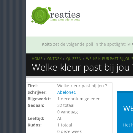
Koito
zet de volgende poll in the spotlight:
HOME
ONTDEK
QUIZZEN
WELKE KLEUR PAST BIJ JOU ?
Welke kleur past bij jou
Titel:
Welke kleur past bij jou ?
Schrijver:
AbeloneC
Bijgewerkt:
1 decennium geleden
Gedaan:
32 totaal
WE
0 vandaag
Leeftijd:
AL
Kudos:
1 totaal
Het h
0 deze week