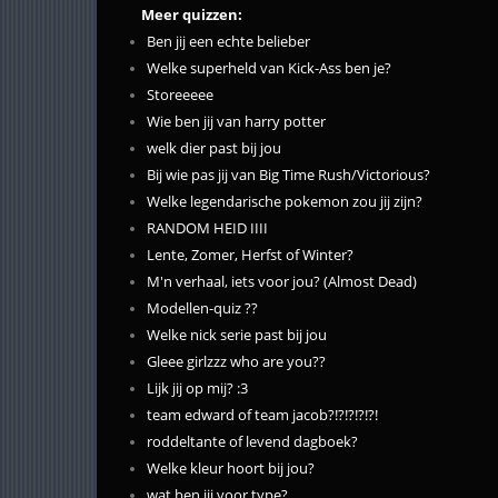
Meer quizzen:
Ben jij een echte belieber
Welke superheld van Kick-Ass ben je?
Storeeeee
Wie ben jij van harry potter
welk dier past bij jou
Bij wie pas jij van Big Time Rush/Victorious?
Welke legendarische pokemon zou jij zijn?
RANDOM HEID IIII
Lente, Zomer, Herfst of Winter?
M'n verhaal, iets voor jou? (Almost Dead)
Modellen-quiz ??
Welke nick serie past bij jou
Gleee girlzzz who are you??
Lijk jij op mij? :3
team edward of team jacob?!?!?!?!?!
roddeltante of levend dagboek?
Welke kleur hoort bij jou?
wat ben jij voor type?