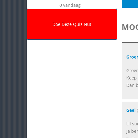
0 vandaag
MOG
Groe
Groen 
Keep 
Dan b
Geel
(
Lil su
Je ben