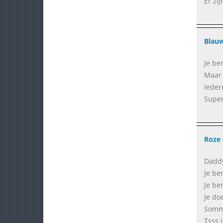
Er zi
Blau
Je ben
Maar 
Ieder
Super
Roze
Daddy'
Je be
Je be
Je do
Somm
Tsss 