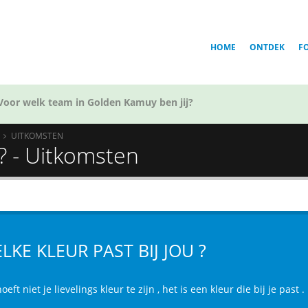
HOME
ONTDEK
F
Voor welk team in Golden Kamuy ben jij?
UITKOMSTEN
 ? - Uitkomsten
LKE KLEUR PAST BIJ JOU ?
oeft niet je lievelings kleur te zijn , het is een kleur die bij je past .