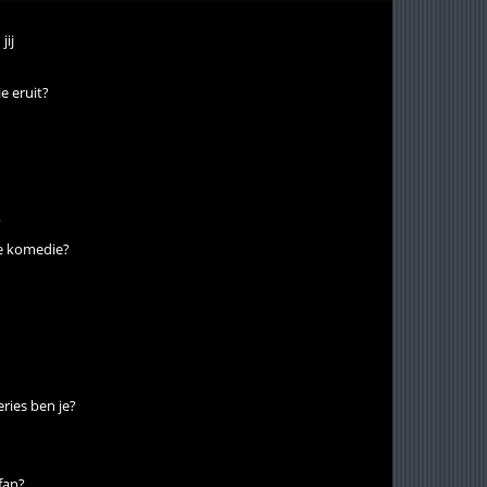
jij
e eruit?
?
he komedie?
ries ben je?
fan?