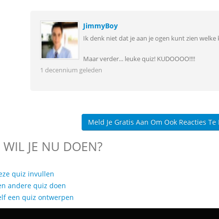
JimmyBoy
Ik denk niet dat je aan je ogen kunt zien welke k
Maar verder... leuke quiz! KUDOOOO!!!!
1 decennium geleden
Meld Je Gratis Aan Om Ook Reacties Te
 WIL JE NU DOEN?
eze quiz invullen
en andere quiz doen
elf een quiz ontwerpen