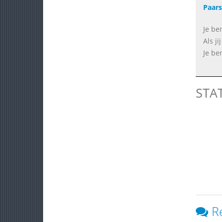
Paars
Je be
Als ji
Je be
STA
R