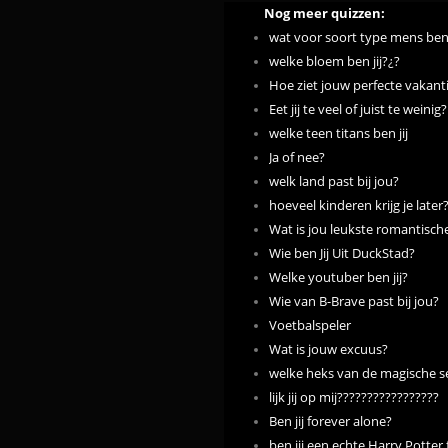
Nog meer quizzen:
wat voor soort type mens ben 
welke bloem ben jij?¿?
Hoe ziet jouw perfecte vakanti
Eet jij te veel of juist te weinig?
welke teen titans ben jij
Ja of nee?
welk land past bij jou?
hoeveel kinderen krijg je later
Wat is jou leukste romantisc
Wie ben Jij Uit DuckStad?
Welke youtuber ben jij?
Wie van B-Brave past bij jou?
Voetbalspeler
Wat is jouw excuus?
welke heks van de magische se
lijk jij op mij?????????????????
Ben jij forever alone?
ben jij een echte Harry Potter 