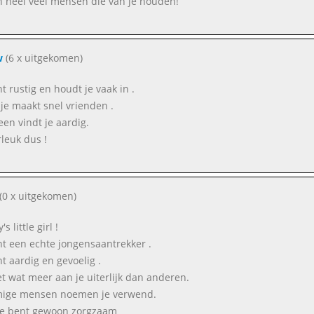
jn heel veel mensen die van je houden!
w
(6 x uitgekomen)
t rustig en houdt je vaak in .
je maakt snel vrienden .
een vindt je aardig.
leuk dus !
(0 x uitgekomen)
s little girl !
nt een echte jongensaantrekker .
nt aardig en gevoelig .
et wat meer aan je uiterlijk dan anderen.
ige mensen noemen je verwend.
je bent gewoon zorgzaam