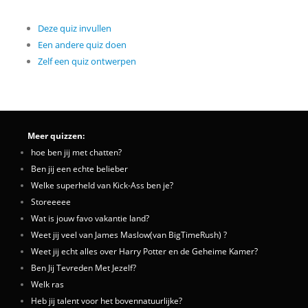
Deze quiz invullen
Een andere quiz doen
Zelf een quiz ontwerpen
Meer quizzen:
hoe ben jij met chatten?
Ben jij een echte belieber
Welke superheld van Kick-Ass ben je?
Storeeeee
Wat is jouw favo vakantie land?
Weet jij veel van James Maslow(van BigTimeRush) ?
Weet jij echt alles over Harry Potter en de Geheime Kamer?
Ben Jij Tevreden Met Jezelf?
Welk ras
Heb jij talent voor het bovennatuurlijke?