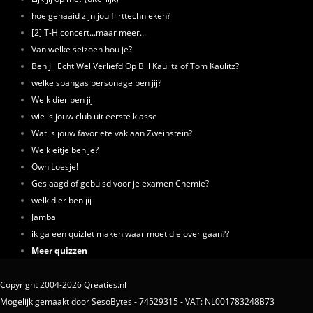
hoe gehaaid zijn jou flirttechnieken?
[2] T-H concert...maar meer...
Van welke seizoen hou je?
Ben Jij Echt Wel Verliefd Op Bill Kaulitz of Tom Kaulitz?
welke spangas personage ben jij?
Welk dier ben jij
wie is jouw club uit eerste klasse
Wat is jouw favoriete vak aan Zweinstein?
Welk eitje ben je?
Own Loesje!
Geslaagd of gebuisd voor je examen Chemie?
welk dier ben jij
Jamba
ik ga een quizlet maken waar moet die over gaan??
Meer quizzen
Copyright 2004-2026 Qreaties.nl
Mogelijk gemaakt door SesoBytes - 74529315 - VAT: NL001783248B73