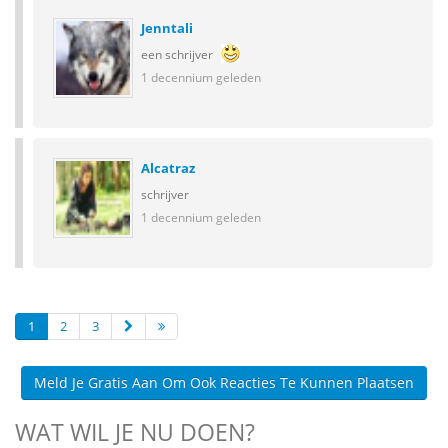
Jenntali
een schrijver
1 decennium geleden
Alcatraz
schrijver
1 decennium geleden
1
2
3
Meld Je Gratis Aan Om Ook Reacties Te Kunnen Plaatsen
WAT WIL JE NU DOEN?