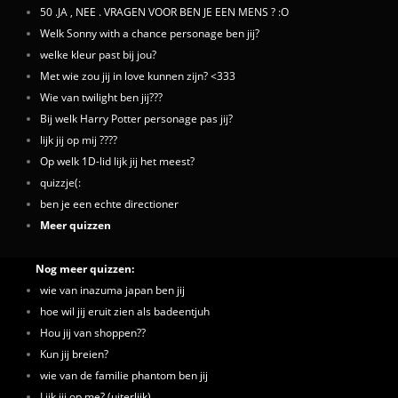
50 .JA , NEE . VRAGEN VOOR BEN JE EEN MENS ? :O
Welk Sonny with a chance personage ben jij?
welke kleur past bij jou?
Met wie zou jij in love kunnen zijn? <333
Wie van twilight ben jij???
Bij welk Harry Potter personage pas jij?
lijk jij op mij ????
Op welk 1D-lid lijk jij het meest?
quizzje(:
ben je een echte directioner
Meer quizzen
Nog meer quizzen:
wie van inazuma japan ben jij
hoe wil jij eruit zien als badeentjuh
Hou jij van shoppen??
Kun jij breien?
wie van de familie phantom ben jij
Lijk jij op me? (uiterlijk)