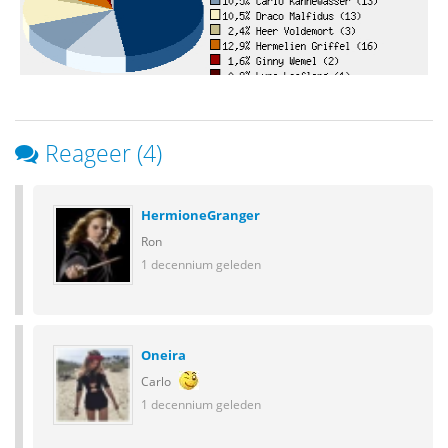
Reageer (4)
HermioneGranger
Ron
1 decennium geleden
Oneira
Carlo
1 decennium geleden