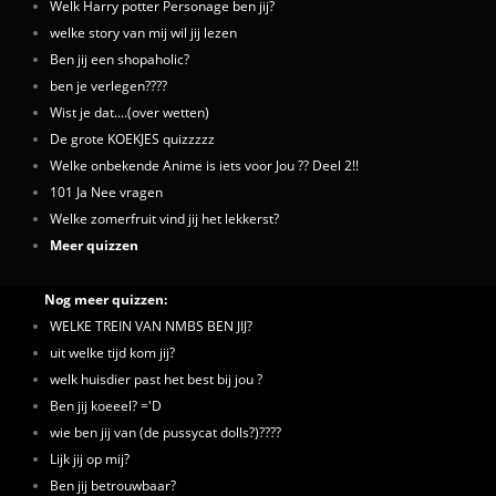
Welk Harry potter Personage ben jij?
welke story van mij wil jij lezen
Ben jij een shopaholic?
ben je verlegen????
Wist je dat....(over wetten)
De grote KOEKJES quizzzzz
Welke onbekende Anime is iets voor Jou ?? Deel 2!!
101 Ja Nee vragen
Welke zomerfruit vind jij het lekkerst?
Meer quizzen
Nog meer quizzen:
WELKE TREIN VAN NMBS BEN JIJ?
uit welke tijd kom jij?
welk huisdier past het best bij jou ?
Ben jij koeeel? ='D
wie ben jij van (de pussycat dolls?)????
Lijk jij op mij?
Ben jij betrouwbaar?