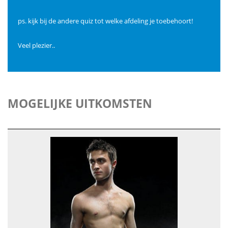
ps. kijk bij de andere quiz tot welke afdeling je toebehoort!
Veel plezier..
MOGELIJKE UITKOMSTEN