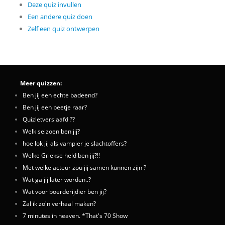
Deze quiz invullen
Een andere quiz doen
Zelf een quiz ontwerpen
Meer quizzen:
Ben jij een echte badeend?
Ben jij een beetje raar?
Quizletverslaafd ??
Welk seizoen ben jij?
hoe lok jij als vampier je slachtoffers?
Welke Griekse held ben jij?!!
Met welke acteur zou jij samen kunnen zijn ?
Wat ga jij later worden..?
Wat voor boerderijdier ben jij?
Zal ik zo'n verhaal maken?
7 minutes in heaven. *That's 70 Show