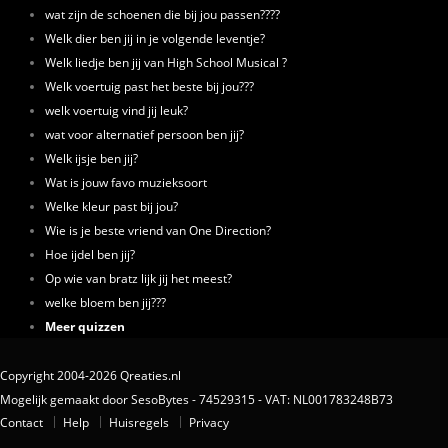
wat zijn de schoenen die bij jou passen????
Welk dier ben jij in je volgende leventje?
Welk liedje ben jij van High School Musical ?
Welk voertuig past het beste bij jou???
welk voertuig vind jij leuk?
wat voor alternatief persoon ben jij?
Welk ijsje ben jij?
Wat is jouw favo muzieksoort
Welke kleur past bij jou?
Wie is je beste vriend van One Direction?
Hoe ijdel ben jij?
Op wie van bratz lijk jij het meest?
welke bloem ben jij???
Meer quizzen
Copyright 2004-2026 Qreaties.nl
Mogelijk gemaakt door SesoBytes - 74529315 - VAT: NL001783248B73
Contact
Help
Huisregels
Privacy