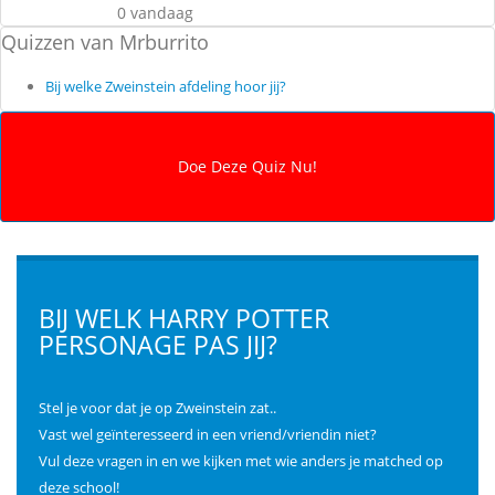
0 vandaag
Quizzen van Mrburrito
Bij welke Zweinstein afdeling hoor jij?
BIJ WELK HARRY POTTER
PERSONAGE PAS JIJ?
Stel je voor dat je op Zweinstein zat..
Vast wel geïnteresseerd in een vriend/vriendin niet?
Vul deze vragen in en we kijken met wie anders je matched op
deze school!