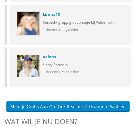
Lirena10
Ron,echt grappig dat plaatje bij Voldemort
1 decennium geleden
Valens
Harry Potter ;o
1 decennium geleden
Meld Je Gratis Aan Om Ook Reacties Te Kunnen Plaatsen
WAT WIL JE NU DOEN?