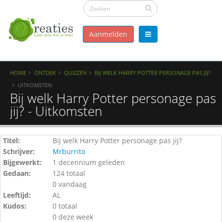
Aanmelden
HOME
ONTDEK
QUIZZEN
BIJ WELK HARRY POTTER PERSONAGE PAS JIJ?
UITKOMSTEN
Bij welk Harry Potter personage pas
jij? - Uitkomsten
Titel:
Bij welk Harry Potter personage pas jij?
Schrijver:
Mrburrito
Bijgewerkt:
1 decennium geleden
Gedaan:
124 totaal
0 vandaag
Leeftijd:
AL
Kudos:
0 totaal
0 deze week