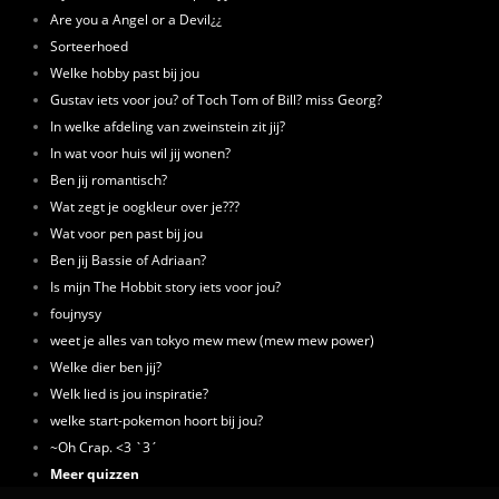
Are you a Angel or a Devil¿¿
Sorteerhoed
Welke hobby past bij jou
Gustav iets voor jou? of Toch Tom of Bill? miss Georg?
In welke afdeling van zweinstein zit jij?
In wat voor huis wil jij wonen?
Ben jij romantisch?
Wat zegt je oogkleur over je???
Wat voor pen past bij jou
Ben jij Bassie of Adriaan?
Is mijn The Hobbit story iets voor jou?
foujnysy
weet je alles van tokyo mew mew (mew mew power)
Welke dier ben jij?
Welk lied is jou inspiratie?
welke start-pokemon hoort bij jou?
~Oh Crap. <3 `3´
Meer quizzen