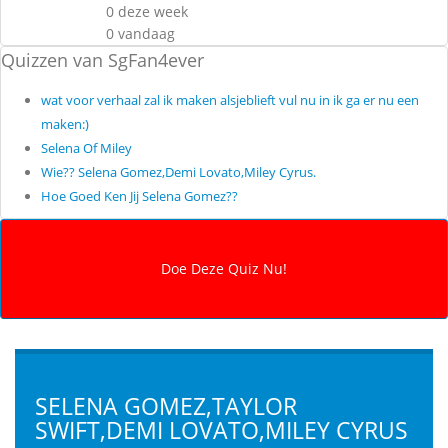
0 deze week
0 vandaag
Quizzen van SgFan4ever
wat voor verhaal zal ik maken alsjeblieft vul nu in ik ga er nu een
maken:)
Selena Of Miley
Wie?? Selena Gomez,Demi Lovato,Miley Cyrus.
Hoe Goed Ken Jij Selena Gomez??
SELENA GOMEZ,TAYLOR
SWIFT,DEMI LOVATO,MILEY CYRUS