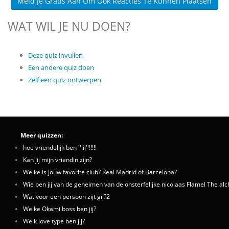
Meld Je Gratis Aan Om Ook Reacties Te Kunnen Plaatsen
WAT WIL JE NU DOEN?
Deze quiz invullen
Een andere quiz doen
Zelf een quiz ontwerpen
Meer quizzen:
hoe vriendelijk ben ''jij''!!!!!
Kan jij mijn vriendin zijn?
Welke is jouw favorite club? Real Madrid of Barcelona?
Wie ben jij van de geheimen van de onsterfelijke nicolaas Flamel The al
Wat voor een persoon zijt gij?2
Welke Okami boss ben jij?
Welk love type ben jij?