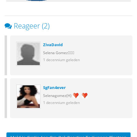
Reageer (2)
ZivaDavid
Selena Gomez
1 decennium geleden
SgFan4ever
Selenagomez(H)
1 decennium geleden