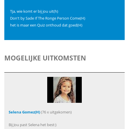
Tja, wie komt er bij jou uit(h)
Don't by Sade If The Ronge Person Come(H)
het is maar een Quiz onthoud dat goed(H)
MOGELIJKE UITKOMSTEN
Selena Gomez(H)
(76 x uitgekomen)
Bij Jou past Selena het best:)