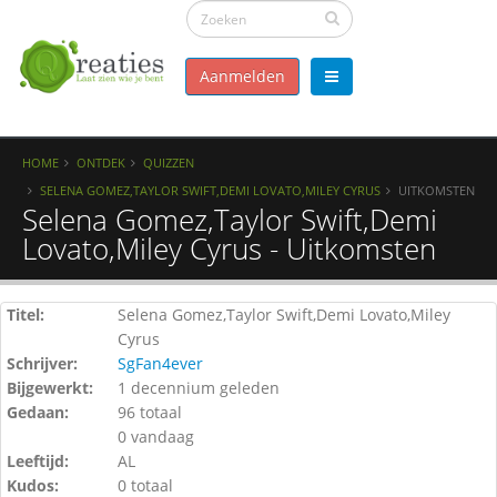
Aanmelden
HOME
ONTDEK
QUIZZEN
SELENA GOMEZ,TAYLOR SWIFT,DEMI LOVATO,MILEY CYRUS
UITKOMSTEN
Selena Gomez,Taylor Swift,Demi
Lovato,Miley Cyrus - Uitkomsten
Titel:
Selena Gomez,Taylor Swift,Demi Lovato,Miley
Cyrus
Schrijver:
SgFan4ever
Bijgewerkt:
1 decennium geleden
Gedaan:
96 totaal
0 vandaag
Leeftijd:
AL
Kudos:
0 totaal