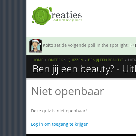
Koito
zet de volgende poll in the spotlight:
HOME
ONTDEK
QUIZZEN
BEN JIJ EEN BEAUTY?
UIT
Ben jij een beauty? - U
Niet openbaar
Deze quiz is niet openbaar!
Log in om toegang te krijgen