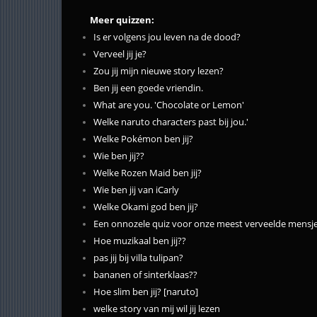
Meer quizzen:
Is er volgens jou leven na de dood?
Verveel jij je?
Zou jij mijn nieuwe story lezen?
Ben jij een goede vriendin.
What are you. 'Chocolate or Lemon'
Welke naruto characters past bij jou.'
Welke Pokémon ben jij?
Wie ben jij??
Welke Rozen Maid ben jij?
Wie ben jij van iCarly
Welke Okami god ben jij?
Een onnozele quiz voor onze meest verveelde mensjes 
Hoe muzikaal ben jij??
pas jij bij villa tulipan?
bananen of sinterklaas??
Hoe slim ben jij? [naruto]
welke story van mij wil jij lezen