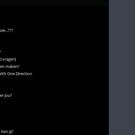
uw...???
?
0 vragen)
nnen maken?
ith One Direction
er jou?
ben jij?