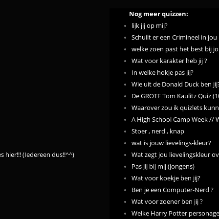
Nog meer quizzen:
lijk jij op mij?
Schuilt er een Crimineel in jou
welke zoen past het best bij jo
Wat voor karakter heb jij ?
In welke hokje pas jij?
Wie uit de Donald Duck ben jij
De GROTE Tom Kaulitz Quiz (1
Waarover zou ik quizlets ku
A High School Camp Week // W
Stoer , nerd , knap
wat is jouw lievelings-kleur?
hier!!! (Iedereen dus!!^^)
Wat zegt jou lievelingskleur ov
Pas jij bij mij (jongens)
Wat voor koekje ben jij?
Ben je een Computer-Nerd ?
Wat voor zoener ben jij ?
Welke Harry Potter personage 