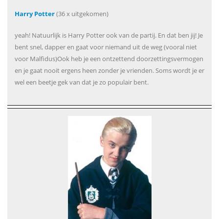
Harry Potter
(36 x uitgekomen)
yeah! Natuurlijk is Harry Potter ook van de partij. En dat ben jij! Je
bent snel, dapper en gaat voor niemand uit de weg (vooral niet
voor Malfidus)Ook heb je een ontzettend doorzettingsvermogen
en je gaat nooit ergens heen zonder je vrienden. Soms wordt je er
wel een beetje gek van dat je zo populair bent.