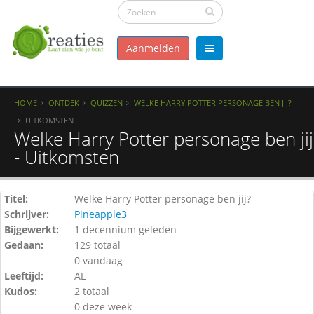
Aanmelden
HOME
ONTDEK
QUIZZEN
WELKE HARRY POTTER PERSONAGE BEN JIJ?
UITKOMSTEN
Welke Harry Potter personage ben jij
- Uitkomsten
Titel:
Welke Harry Potter personage ben jij?
Schrijver:
Pineapple3
Bijgewerkt:
1 decennium geleden
Gedaan:
129 totaal
0 vandaag
Leeftijd:
AL
Kudos:
2 totaal
0 deze week