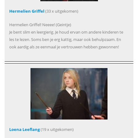
Hermelien Griffel
(33 x uitgekomen)
Hermelien Griffel! Neeee! (Geintje)
Je bent slim en leergierig. Je houd ervan om andere kinderen te
les te lezen. Soms ben je erg kattig, maar ook behulpzaam. En
ook aardig als ze eenmaal je vertrouwen hebben gewonnen!
Loena Leeflang
(19 x uitgekomen)