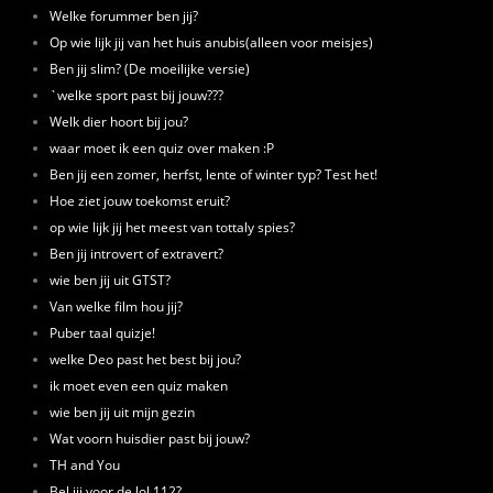
Welke forummer ben jij?
Op wie lijk jij van het huis anubis(alleen voor meisjes)
Ben jij slim? (De moeilijke versie)
`welke sport past bij jouw???
Welk dier hoort bij jou?
waar moet ik een quiz over maken :P
Ben jij een zomer, herfst, lente of winter typ? Test het!
Hoe ziet jouw toekomst eruit?
op wie lijk jij het meest van tottaly spies?
Ben jij introvert of extravert?
wie ben jij uit GTST?
Van welke film hou jij?
Puber taal quizje!
welke Deo past het best bij jou?
ik moet even een quiz maken
wie ben jij uit mijn gezin
Wat voorn huisdier past bij jouw?
TH and You
Bel jij voor de lol 112?