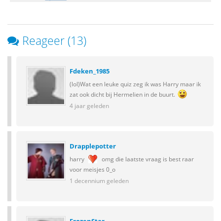
Reageer (13)
Fdeken_1985
(lol)Wat een leuke quiz zeg ik was Harry maar ik
zat ook dicht bij Hermelien in de buurt.
4 jaar geleden
Drapplepotter
harry
omg die laatste vraag is best raar
voor meisjes 0_o
1 decennium geleden