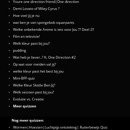
Youre one direction friend|One direction
Demi Lovato of Miley Cyrus ?
Hoe voel jij je nu
wat ben je van spongebob squarpants
Welke onbekende Anime is iets voor Jou ?? Deel 2!!
Film en televisie!
Welk kleur past bij jou?
pudding
Wat heb je liever..? ft. One Direction #2
Op wat voor meiden val jij?
welke kleur past het best bij jou
Mini-BFF-quiz
Welke Kleur Skittle Ben Jij?
Welk seizoen past bij jou?
Evolutie vs. Creatie
Meer quizzen
Nog meer quizzen:
Wormen|Hoesten|Luchtpijp ontsteking| Ruiterbewijs Quiz