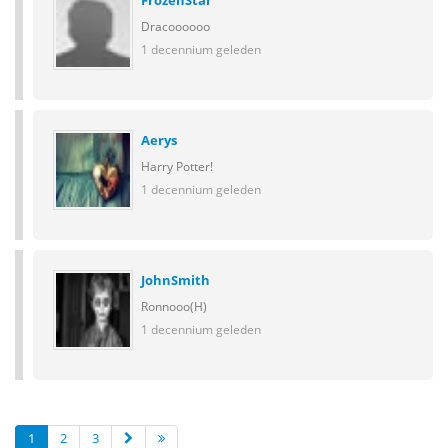
FrozenStar
Dracoooooo
1 decennium geleden
Aerys
Harry Potter!
1 decennium geleden
JohnSmith
Ronnooo(H)
1 decennium geleden
1
2
3