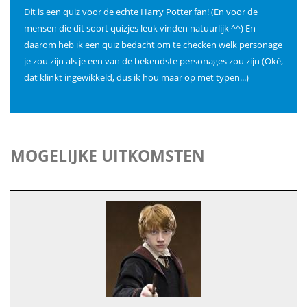
Dit is een quiz voor de echte Harry Potter fan! (En voor de
mensen die dit soort quizjes leuk vinden natuurlijk ^^) En
daarom heb ik een quiz bedacht om te checken welk personage
je zou zijn als je een van de bekendste personages zou zijn (Oké,
dat klinkt ingewikkeld, dus ik hou maar op met typen...)
MOGELIJKE UITKOMSTEN