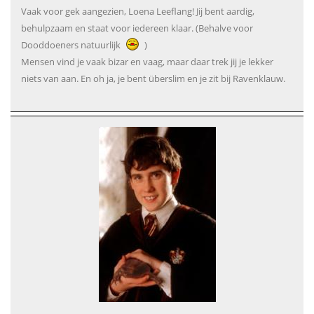
Vaak voor gek aangezien, Loena Leeflang! Jij bent aardig,
behulpzaam en staat voor iedereen klaar. (Behalve voor
Dooddoeners natuurlijk
)
Mensen vind je vaak bizar en vaag, maar daar trek jij je lekker
niets van aan. En oh ja, je bent überslim en je zit bij Ravenklauw.