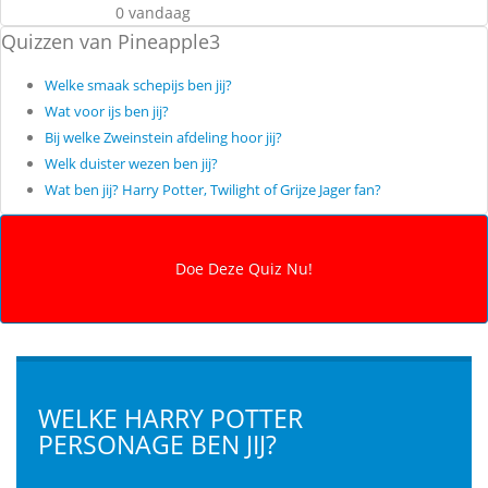
0 vandaag
Quizzen van Pineapple3
Welke smaak schepijs ben jij?
Wat voor ijs ben jij?
Bij welke Zweinstein afdeling hoor jij?
Welk duister wezen ben jij?
Wat ben jij? Harry Potter, Twilight of Grijze Jager fan?
WELKE HARRY POTTER
PERSONAGE BEN JIJ?