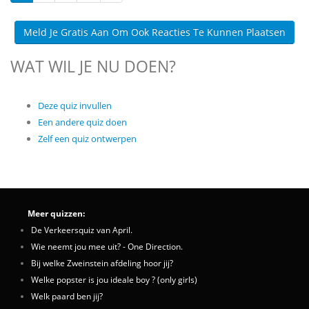
Meld Je Gratis Aan Om Ook Reacties Te Kunnen Plaatsen
WAT WIL JE NU DOEN?
Deze quiz invullen
Een andere quiz doen
Zelf een quiz ontwerpen
Meer quizzen:
De Verkeersquiz van April.
Wie neemt jou mee uit? - One Direction.
Bij welke Zweinstein afdeling hoor jij?
Welke popster is jou ideale boy ? (only girls)
Welk paard ben jij?