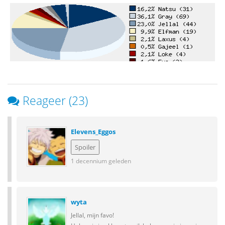
Reageer (23)
Elevens_Eggos
1 decennium geleden
wyta
Jellal, mijn favo!