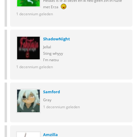
Helaas is ie al bezet en ik heb geen zin in ruzie
met Erza
1 decennium geleden
ShadowNight
Jellal
Sting whyyy
I'm natsu
1 decennium geleden
Samford
Gray
1 decennium geleden
Amzilla