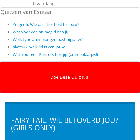
0 vandaag
Quizzen van Esutaa
Yu-gi-oh: Wie past het best bij jouw?
Wat voor een animegirl ben jij?
Welk type animejongen past bij jouw?
akatsuki welk lid is van jouw?
Wat voor een Princess ben jij? (animeplaatjes!)
FAIRY TAIL: WIE BETOVERD JOU?
(GIRLS ONLY)