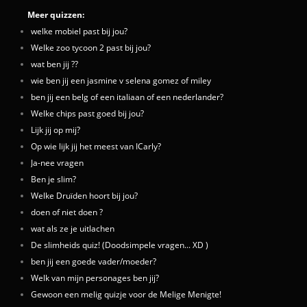
Meer quizzen:
welke mobiel past bij jou?
Welke zoo tycoon 2 past bij jou?
wat ben jij ??
wie ben jij een jasmine v selena gomez of miley
ben jij een belg of een italiaan of een nederlander?
Welke chips past goed bij jou?
Lijk jij op mij?
Op wie lijk jij het meest van ICarly?
Ja-nee vragen
Ben je slim?
Welke Druïden hoort bij jou?
doen of niet doen ?
wat als ze je uitlachen
De slimheids quiz! (Doodsimpele vragen... XD )
ben jij een goede vader/moeder?
Welk van mijn personages ben jij?
Gewoon een melig quizje voor de Melige Menigte!