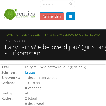
Aanmelden
HOME
ONTDEK
QUIZZEN
FAIRY TAIL: WIE BETOVERD JOU? (GIRLS ONLY)
UITKOMSTEN
Fairy tail: Wie betoverd jou? (girls onl
- Uitkomsten
Titel:
Fairy tail: Wie betoverd jou? (girls only)
Schrijver:
Esutaa
Bijgewerkt:
1 decennium geleden
Gedaan:
191 totaal
0 vandaag
Leeftijd:
AL
Kudos:
2 totaal
0 deze week