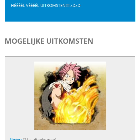
HÉÉÉÉL VÉÉÉÉL UITKOMSTEN!!!! xDxD
MOGELIJKE UITKOMSTEN
Natsu
(31 x uitgekomen)