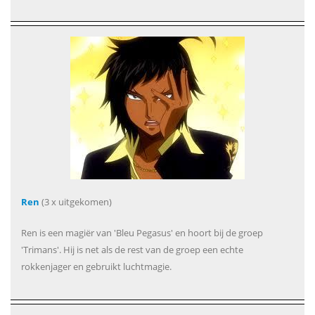
Ren
(3 x uitgekomen)
Ren is een magiër van 'Bleu Pegasus' en hoort bij de groep
'Trimans'. Hij is net als de rest van de groep een echte
rokkenjager en gebruikt luchtmagie.