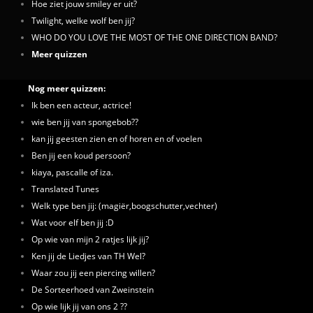
Hoe ziet jouw smiley er uit?
Twilight, welke wolf ben jij?
WHO DO YOU LOVE THE MOST OF THE ONE DIRECTION BAND?
Meer quizzen
Nog meer quizzen:
Ik ben een acteur, actrice!
wie ben jij van spongebob??
kan jij geesten zien en of horen en of voelen
Ben jij een koud persoon?
kiaya, pascalle of iza.
Translated Tunes
Welk type ben jij: (magiër,boogschutter,vechter)
Wat voor elf ben jij :D
Op wie van mijn 2 ratjes lijk jij?
Ken jij de Liedjes van TH Wel?
Waar zou jij een piercing willen?
De Sorteerhoed van Zweinstein
Op wie lijk jij van ons 2 ??