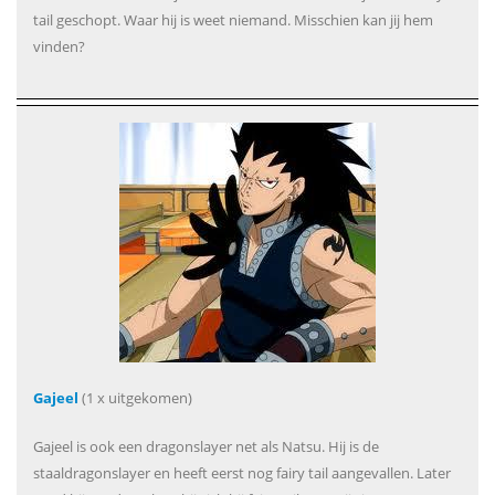
tail geschopt. Waar hij is weet niemand. Misschien kan jij hem
vinden?
Gajeel
(1 x uitgekomen)
Gajeel is ook een dragonslayer net als Natsu. Hij is de
staaldragonslayer en heeft eerst nog fairy tail aangevallen. Later