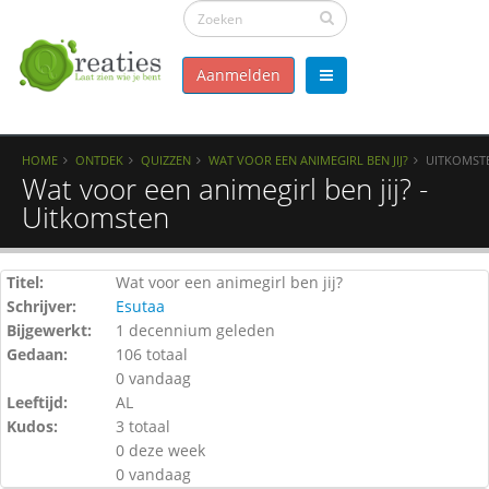
Aanmelden
HOME
ONTDEK
QUIZZEN
WAT VOOR EEN ANIMEGIRL BEN JIJ?
UITKOMST
Wat voor een animegirl ben jij? -
Uitkomsten
Titel:
Wat voor een animegirl ben jij?
Schrijver:
Esutaa
Bijgewerkt:
1 decennium geleden
Gedaan:
106 totaal
0 vandaag
Leeftijd:
AL
Kudos:
3 totaal
0 deze week
0 vandaag