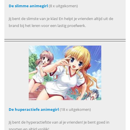
De slimme animegirl
(8 x uitgekomen)
Jij bent de slimste van je klas! En helpt je vrienden altijd uit de
brand bij het leren voor een lastig proefwerk.
De huperactiefe animegirl
(18 x uitgekomen)
Jij bent de hyperactiefste van al je vrienden! Je bent goed in
sporten en altijd vrolijk!