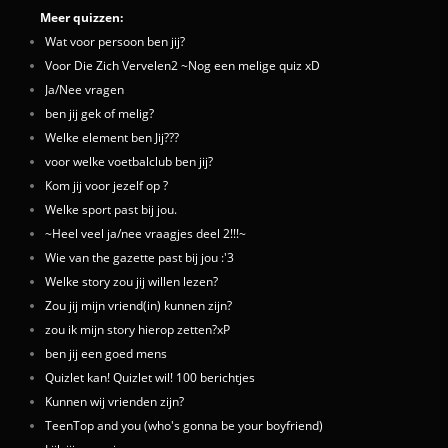
Meer quizzen:
Wat voor persoon ben jij?
Voor Die Zich Vervelen2 ~Nog een melige quiz xD
Ja/Nee vragen
ben jij gek of melig?
Welke element ben Jij???
voor welke voetbalclub ben jij?
Kom jij voor jezelf op ?
Welke sport past bij jou.
~Heel veel ja/nee vraagjes deel 2!!!~
Wie van the gazette past bij jou :'3
Welke story zou jij willen lezen?
Zou jij mijn vriend(in) kunnen zijn?
zou ik mijn story hierop zetten?xP
ben jij een goed mens
Quizlet kan! Quizlet wil! 100 berichtjes
Kunnen wij vrienden zijn?
TeenTop and you (who's gonna be your boyfriend)