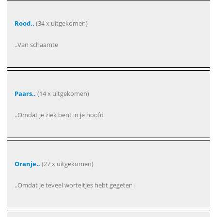
Rood..
(34 x uitgekomen)
..Van schaamte
Paars..
(14 x uitgekomen)
..Omdat je ziek bent in je hoofd
Oranje..
(27 x uitgekomen)
..Omdat je teveel worteltjes hebt gegeten