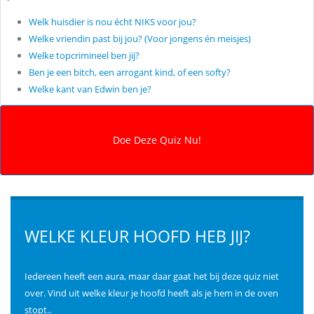
Welk huisdier is nou écht NIKS voor jou?
Welke vriendin past bij jou? (Voor jongens én meisjes)
Welke topcrimineel ben jij?
Ben je een bitch, een arrogant kind, of een softy?
Welke kant van Edwin ben je?
WELKE KLEUR HOOFD HEB JIJ?
Iedereen heeft een aura, maar daar gaat het bij deze quiz niet
over. Vind uit welke kleur je hoofd heeft als je hem in de oven
stopt..