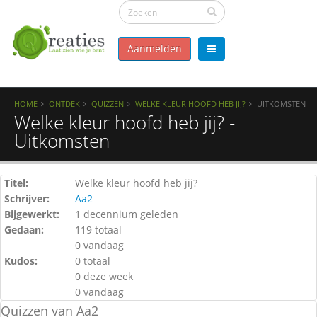
Aanmelden
HOME
ONTDEK
QUIZZEN
WELKE KLEUR HOOFD HEB JIJ?
UITKOMSTEN
Welke kleur hoofd heb jij? -
Uitkomsten
Titel:
Welke kleur hoofd heb jij?
Schrijver:
Aa2
Bijgewerkt:
1 decennium geleden
Gedaan:
119 totaal
0 vandaag
Kudos:
0 totaal
0 deze week
0 vandaag
Quizzen van Aa2