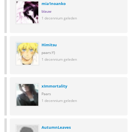
mia1noanko
blauw
1 decennium geleden
Himitsu
paars:Y)
1 decennium geleden
xImmortality
Paars
1 decennium geleden
AutumnLeaves