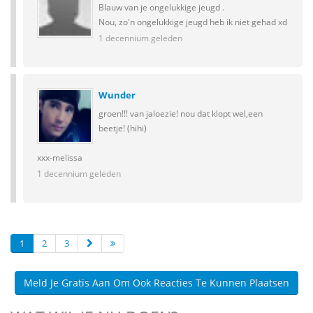
Blauw van je ongelukkige jeugd .
Nou, zo'n ongelukkige jeugd heb ik niet gehad xd
1 decennium geleden
Wunder
groen!!! van jaloezie! nou dat klopt wel,een
beetje! (hihi)
xxx-melissa
1 decennium geleden
1
2
3
Meld Je Gratis Aan Om Ook Reacties Te Kunnen Plaatsen