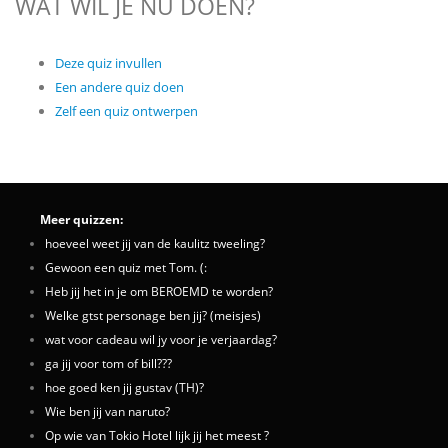
WAT WIL JE NU DOEN?
Deze quiz invullen
Een andere quiz doen
Zelf een quiz ontwerpen
Meer quizzen:
hoeveel weet jij van de kaulitz tweeling?
Gewoon een quiz met Tom. (:
Heb jij het in je om BEROEMD te worden?
Welke gtst personage ben jij? (meisjes)
wat voor cadeau wil jy voor je verjaardag?
ga jij voor tom of bill???
hoe goed ken jij gustav (TH)?
Wie ben jij van naruto?
Op wie van Tokio Hotel lijk jij het meest ?