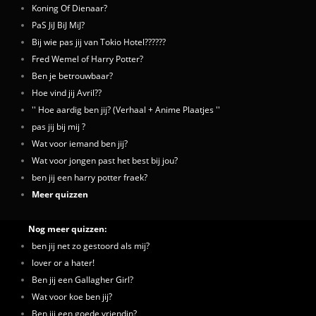
Koning Of Dienaar?
PaS JiJ BiJ MiJ?
Bij wie pas jij van Tokio Hotel??????
Fred Wemel of Harry Potter?
Ben je betrouwbaar?
Hoe vind jij Avril??
'' Hoe aardig ben jij? (Verhaal + Anime Plaatjes ''
pas jij bij mij ?
Wat voor iemand ben jij?
Wat voor jongen past het best bij jou?
ben jij een harry potter fraek?
Meer quizzen
Nog meer quizzen:
ben jij net zo gestoord als mij?
lover or a hater!
Ben jij een Gallagher Girl?
Wat voor koe ben jij?
Ben jij een goede vriendin?