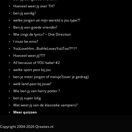
Hoeveel weet jij over TH?
ben jij aardig?
welke jongen uit mijn wereld is jou type??
Ben jij een goede vriendin?
Wie zingt de lyrics? ~ One Direction
I must be emo?
YoùLoveHim...ButHeLovesYoùToo?!*1*
Hoeveel weet jij????
All because of YOU babe! #2
welke sport past bij jou
ben je meer jongen of meisje?(over je gedrag)
welk land past bij jouw?
Wie ben jy van harry potter ?
ben jij super lolig
Wat weet jij van de klassieke vampiers?
Meer quizzen
Copyright 2004-2026 Qreaties.nl