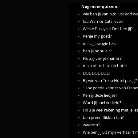
Nog meer quizzen:
wie ben jij van h2o just add w
Jou Warrior Cats leven
Welke Pussycat Doll ben jij?
Kenje my goed?
de sagiewagie test
ben jij populair?
Hou jij van je mama ?
mika of toch tokio hotel
DOE DOE DOE!
Bij wie van Tokio Hotel pas jij?
"Hoe goede kenner van Disney l
Ken jij deze liedjes?
Word jij snel verliefd?
Hou je veel rekening met je le
ben je een flikken-fan?
waarom?
Wie ben jij uit mijn verhaal "I