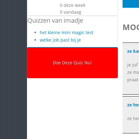
0 deze week
0 vandaag
Quizzen van imadje
MOG
het kleine mini magic test
welke job past bij je
ze k
je ju
ze ma
praat
ze he
ze he