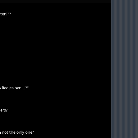
ater???
iedjes ben jij?"
zers?
'm not the only one"