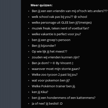
Meer quizzen:
Ben jij een een vriendin van mij of toch iets anders???
welk school vak pas bij you?? @ school
welke personage uit GLEE ben jij?(meisjes)
muziek freak, teken nerd of voetbal fan?
welke vakantie is perfect voor jou?
ben jij een groep's persoon
Ben jij bijzonder?
Op wie lijk jij het meest??
zouden wij vrienden kunnen zijn?
Ben je dom? > © By Vincent (:
waarover moet mijn storrie gaan?
Welke zoo tycoon 2 past bij jou?
wat voor pokemon ben jij?
Welke Pokémon trainer ben jij.
ken jij Kika?
ben jij een hondenmens of een kattenmens?
Ja of nee? Jij beslist! :D