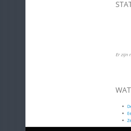
STA
Er zijn 
WAT
D
E
Z