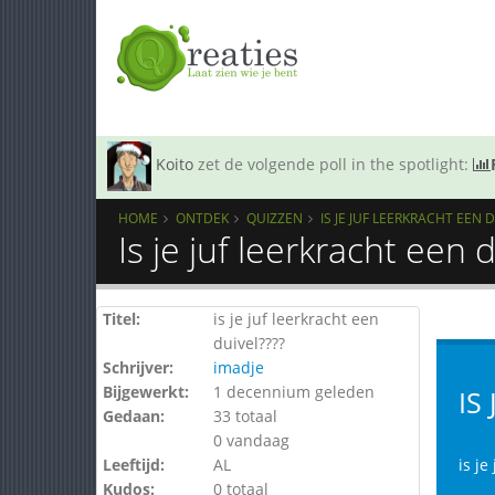
Koito
zet de volgende poll in the spotlight:
HOME
ONTDEK
QUIZZEN
IS JE JUF LEERKRACHT EEN D
Is je juf leerkracht een 
Titel:
is je juf leerkracht een
duivel????
Schrijver:
imadje
Bijgewerkt:
1 decennium geleden
IS
Gedaan:
33 totaal
0 vandaag
Leeftijd:
AL
is je
Kudos:
0 totaal