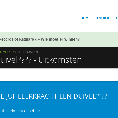
HOME
ONTDEK
F
Records of Ragnarok ~ Wie moet er winnen?
UIVEL????
UITKOMSTEN
duivel???? - Uitkomsten
 JE JUF LEERKRACHT EEN DUIVEL????
 juf leerkracht een duivel