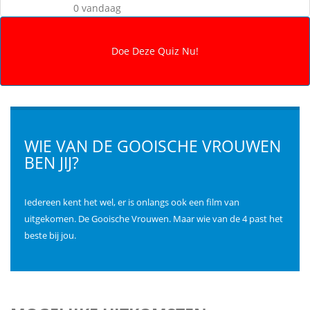
0 vandaag
WIE VAN DE GOOISCHE VROUWEN
BEN JIJ?
Iedereen kent het wel, er is onlangs ook een film van
uitgekomen. De Gooische Vrouwen. Maar wie van de 4 past het
beste bij jou.