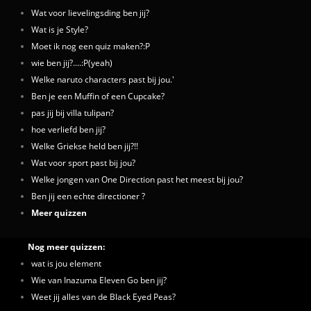
Wat voor lievelingsding ben jij?
Wat is je Style?
Moet ik nog een quiz maken?:P
wie ben jij?....:P(yeah)
Welke naruto characters past bij jou.'
Ben je een Muffin of een Cupcake?
pas jij bij villa tulipan?
hoe verliefd ben jij?
Welke Griekse held ben jij?!!
Wat voor sport past bij jou?
Welke jongen van One Direction past het meest bij jou?
Ben jij een echte directioner ?
Meer quizzen
Nog meer quizzen:
wat is jou element
Wie van Inazuma Eleven Go ben jij?
Weet jij alles van de Black Eyed Peas?