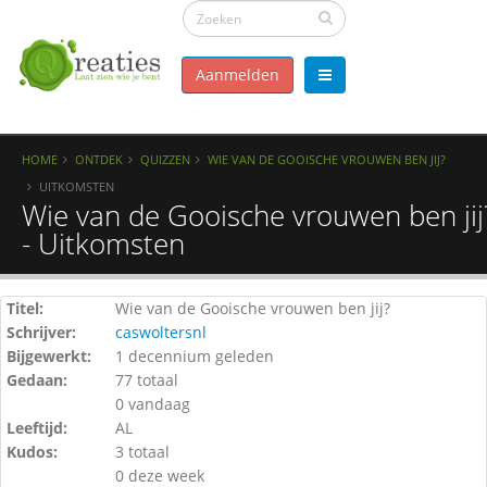
Aanmelden
HOME
ONTDEK
QUIZZEN
WIE VAN DE GOOISCHE VROUWEN BEN JIJ?
UITKOMSTEN
Wie van de Gooische vrouwen ben jij
- Uitkomsten
Titel:
Wie van de Gooische vrouwen ben jij?
Schrijver:
caswoltersnl
Bijgewerkt:
1 decennium geleden
Gedaan:
77 totaal
0 vandaag
Leeftijd:
AL
Kudos:
3 totaal
0 deze week