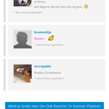
te lezen,
wel degene die het best bij mij past
1 decennium geleden
brammitje
Roelien
1 decennium geleden
Incroyable
Roelien Grootheeze
1 decennium geleden
Meld Je Gratis Aan Om Ook Reacties Te Kunnen Plaatsen