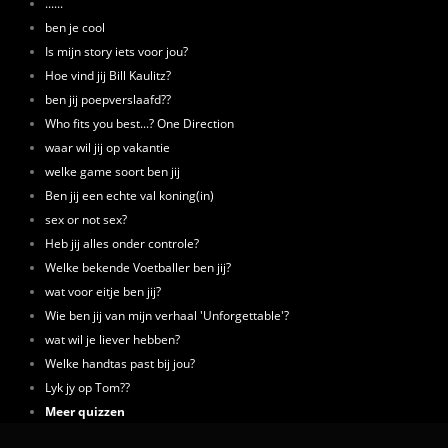
......
ben je cool
Is mijn story iets voor jou?
Hoe vind jij Bill Kaulitz?
ben jij poepverslaafd??
Who fits you best...? One Direction
waar wil jij op vakantie
welke game soort ben jij
Ben jij een echte val koning(in)
sex or not sex?
Heb jij alles onder controle?
Welke bekende Voetballer ben jij?
wat voor eitje ben jij?
Wie ben jij van mijn verhaal 'Unforgettable'?
wat wil je liever hebben?
Welke handtas past bij jou?
Lyk jy op Tom??
Meer quizzen