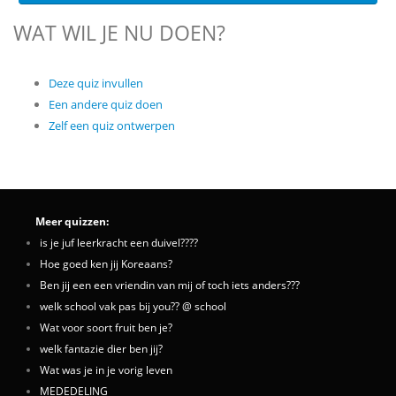
WAT WIL JE NU DOEN?
Deze quiz invullen
Een andere quiz doen
Zelf een quiz ontwerpen
Meer quizzen:
is je juf leerkracht een duivel????
Hoe goed ken jij Koreaans?
Ben jij een een vriendin van mij of toch iets anders???
welk school vak pas bij you?? @ school
Wat voor soort fruit ben je?
welk fantazie dier ben jij?
Wat was je in je vorig leven
MEDEDELING