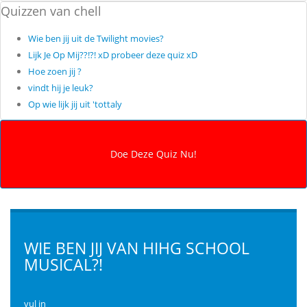
Quizzen van chell
Wie ben jij uit de Twilight movies?
Lijk Je Op Mij??!?! xD probeer deze quiz xD
Hoe zoen jij ?
vindt hij je leuk?
Op wie lijk jij uit 'tottaly
WIE BEN JIJ VAN HIHG SCHOOL
MUSICAL?!
vul in