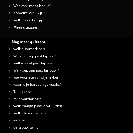
Wat voor mens ben je?
op welke VIP lijk jij ?
welke auto ben jij
Meer quizzen
Nog meer quizzen:
welk automerk ben jij
Welk beroep past bij jou??
welke hond past bij jou?
Welk seizoen past bij jouw ?
wat voor eten vind je lekker
waar is je hart van gemaakt?
Taalquizzz
mijn warrior cats
welk manga plaatje wil jij zien?
welke frisdrank ben jij
een lied:
de vrouw van...