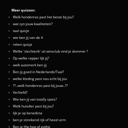
Meer quizzen:
Welk hondenras past het beste bij jou?
wat zyn jouw kwaliteiten?
taal quizje
wie ben jij van de 4
reken quizje
Welke 'slechterik' uit winxclub vind je dommer ?
Op welke rapper lijk jij?
welk automerk ben jij
Ben jij goed in Nederlands/Taal?
welke kleding past nou echt bij jou
??..welk hondenras past bij jouw..??
Verliiefd?
Wie ben jij van totally spies?
Welk huisdier past bij jou?
lijk je op benedicta
ben je stinnkend rijk of heeel arm
Ben je Hip hop of gothic