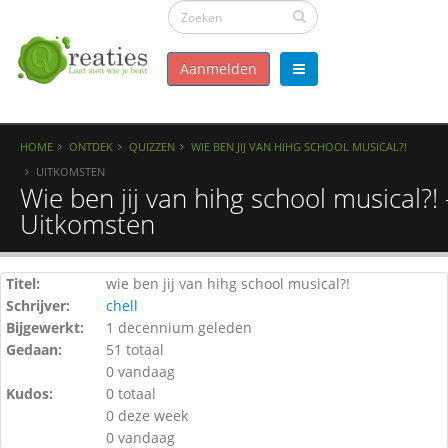
Aanmelden
HOME
ONTDEK
QUIZZEN
WIE BEN JIJ VAN HIHG SCHOOL MUSICAL?!
UITKOMSTEN
Wie ben jij van hihg school musical?! 
Uitkomsten
Titel:
wie ben jij van hihg school musical?!
Schrijver:
chell
Bijgewerkt:
1 decennium geleden
Gedaan:
51 totaal
0 vandaag
Kudos:
0 totaal
0 deze week
0 vandaag