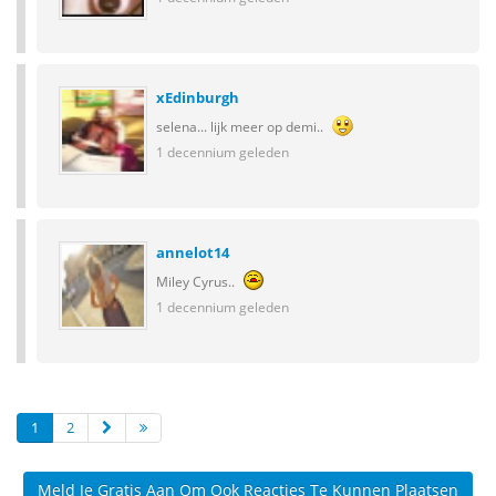
xEdinburgh
selena... lijk meer op demi..
1 decennium geleden
annelot14
Miley Cyrus..
1 decennium geleden
1
2
Meld Je Gratis Aan Om Ook Reacties Te Kunnen Plaatsen