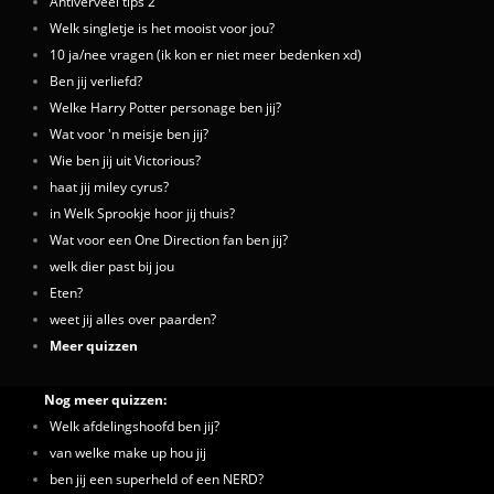
Antiverveel tips 2
Welk singletje is het mooist voor jou?
10 ja/nee vragen (ik kon er niet meer bedenken xd)
Ben jij verliefd?
Welke Harry Potter personage ben jij?
Wat voor 'n meisje ben jij?
Wie ben jij uit Victorious?
haat jij miley cyrus?
in Welk Sprookje hoor jij thuis?
Wat voor een One Direction fan ben jij?
welk dier past bij jou
Eten?
weet jij alles over paarden?
Meer quizzen
Nog meer quizzen:
Welk afdelingshoofd ben jij?
van welke make up hou jij
ben jij een superheld of een NERD?