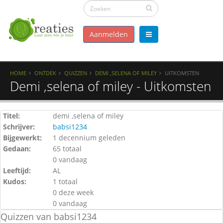
Aanmelden
HOME
ONTDEK
QUIZZEN
DEMI ,SELENA OF MILEY
UITKOMSTEN
Demi ,selena of miley - Uitkomsten
Titel:
demi ,selena of miley
Schrijver:
babsi1234
Bijgewerkt:
1 decennium geleden
Gedaan:
65 totaal
0 vandaag
Leeftijd:
AL
Kudos:
1 totaal
0 deze week
0 vandaag
Quizzen van babsi1234