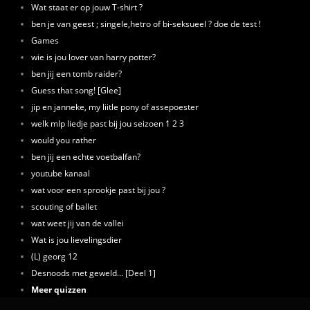
Wat staat er op jouw T-shirt ?
ben je van geest ; singele,hetro of bi-seksueel ? doe de test !
Games
wie is jou lover van harry potter?
ben jij een tomb raider?
Guess that song! [Glee]
jip en janneke, my liitle pony of assepoester
welk mlp liedje past bij jou seizoen 1 2 3
would you rather
ben jij een echte voetbalfan?
youtube kanaal
wat voor een sprookje past bij jou ?
scouting of ballet
wat weet jij van de vallei
Wat is jou lievelingsdier
(L) georg 12
Desnoods met geweld... [Deel 1]
Meer quizzen