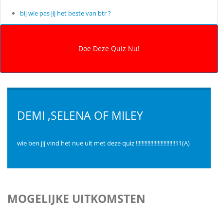
bij wie pas jij het beste van btr ?
DEMI ,SELENA OF MILEY
wie ben jij vind het nue uit met deze quiz !!!!!!!!!!!!!!!!!!!!!!!!!!!11(A)
MOGELIJKE UITKOMSTEN