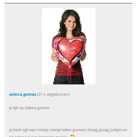
selena gomez
(31 x uitgekomen)
je lijk op selena gomez.
je bent egt een meisje meisje selen gomezz draag graag jurkjes en