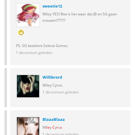
sweetie12
Miley YES! Btw is het waar dat JB en SG gaan
trouwen??????
PS. SG betekent Selena Gomez
1 decennium geleden
Willibrord
Miley Cyrus.
1 decennium geleden
BlaaaBlaaa
M
i
l
e
y
C
y
r
u
s
1 decennium geleden