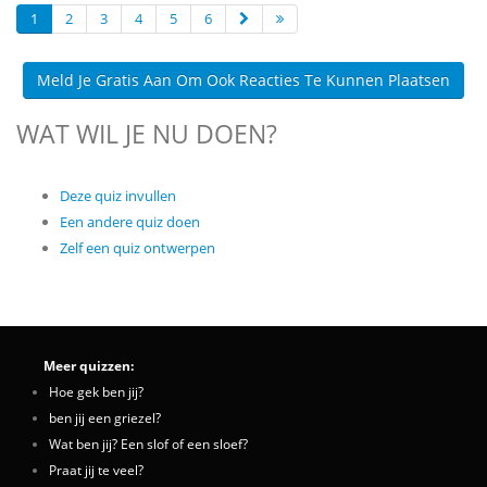
1
2
3
4
5
6
Meld Je Gratis Aan Om Ook Reacties Te Kunnen Plaatsen
WAT WIL JE NU DOEN?
Deze quiz invullen
Een andere quiz doen
Zelf een quiz ontwerpen
Meer quizzen:
Hoe gek ben jij?
ben jij een griezel?
Wat ben jij? Een slof of een sloef?
Praat jij te veel?