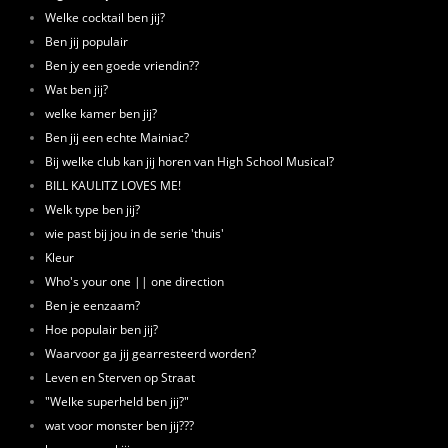
Welke cocktail ben jij?
Ben jij populair
Ben jy een goede vriendin??
Wat ben jij?
welke kamer ben jij?
Ben jij een echte Mainiac?
Bij welke club kan jij horen van High School Musical?
BILL KAULITZ LOVES ME!
Welk type ben jij?
wie past bij jou in de serie 'thuis'
Kleur
Who's your one || one direction
Ben je eenzaam?
Hoe populair ben jij?
Waarvoor ga jij gearresteerd worden?
Leven en Sterven op Straat
"Welke superheld ben jij?"
wat voor monster ben jij???