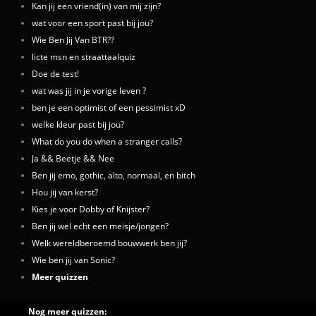
Kan jij een vriend(in) van mij zijn?
wat voor een sport past bij jou?
Wie Ben Jij Van BTR??
licte msn en straattaalquiz
Doe de test!
wat was jij in je vorige leven ?
ben je een optimist of een pessimist xD
welke kleur past bij jou?
What do you do when a stranger calls?
Ja && Beetje && Nee
Ben jij emo, gothic, alto, normaal, en bitch
Hou jij van kerst?
Kies je voor Dobby of Knijster?
Ben jij wel echt een meisje/jongen?
Welk wereldberoemd bouwwerk ben jij?
Wie ben jij van Sonic?
Meer quizzen
Nog meer quizzen: