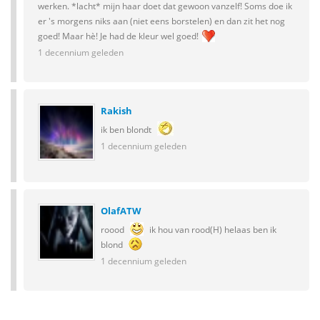
werken. *lacht* mijn haar doet dat gewoon vanzelf! Soms doe ik
er 's morgens niks aan (niet eens borstelen) en dan zit het nog
goed! Maar hè! Je had de kleur wel goed!
1 decennium geleden
Rakish
ik ben blondt
1 decennium geleden
OlafATW
roood
ik hou van rood(H) helaas ben ik
blond
1 decennium geleden