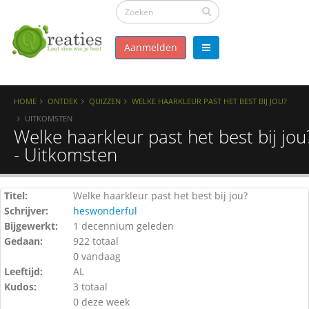
Aanmelden
HOME
ONTDEK
QUIZZEN
WELKE HAARKLEUR PAST HET BEST BIJ JOU?
UITKOMSTEN
Welke haarkleur past het best bij jou
- Uitkomsten
Titel:
Welke haarkleur past het best bij jou?
Schrijver:
heswonderful
Bijgewerkt:
1 decennium geleden
Gedaan:
922 totaal
0 vandaag
Leeftijd:
AL
Kudos:
3 totaal
0 deze week