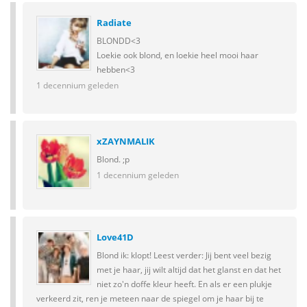
Radiate
BLONDD<3
Loekie ook blond, en loekie heel mooi haar
hebben<3
1 decennium geleden
xZAYNMALIK
Blond. ;p
1 decennium geleden
Love41D
Blond ik: klopt! Leest verder: Jij bent veel bezig
met je haar, jij wilt altijd dat het glanst en dat het
niet zo'n doffe kleur heeft. En als er een plukje
verkeerd zit, ren je meteen naar de spiegel om je haar bij te