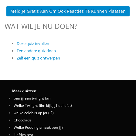
Meld Je Gratis Aan Om Ook Reacties Te Kunnen Plaatsen
WAT WIL JE NU DOEN?
Deze quiz invullen
Een andere quiz doen
Zelf een quiz ontwerpen
Meer quizzen:
ben jij een twilight fan
Welke Twilight film kijk jij het liefst?
welke celeb is op jou( 2)
Chocolade.
Welke Pudding smaak ben jij?
Liefdes test