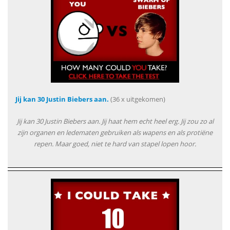
Jij kan 30 Justin Biebers aan.
(36 x uitgekomen)
Jij kan 30 Justin Biebers aan. Jij haat hem echt heel erg. Jij zou zo al
zijn organen en ledematen gebruiken als wapens en als protiëne
repen. Maar goed, niet te hard van stapel lopen hoor.