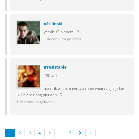
xStilinski
yeeah 10 biebers!!!!!!
1 decennium geleden
Irresistable
10(huil)
maar ik wil hem niet slaan en waarschijnlijk kan
ik 1 bieber nog niet aan :'D
1 decennium geleden
1
2
3
4
5
...
7