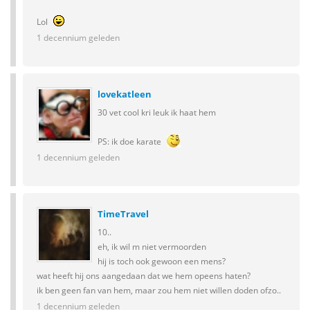
Lol
1 decennium geleden
lovekatleen
30 vet cool kri leuk ik haat hem
PS: ik doe karate
1 decennium geleden
TimeTravel
10..
eh, ik wil m niet vermoorden
hij is toch ook gewoon een mens?
wat heeft hij ons aangedaan dat we hem opeens haten?
ik ben geen fan van hem, maar zou hem niet willen doden ofzo..
1 decennium geleden