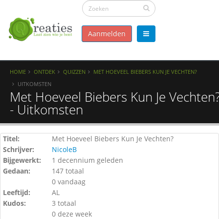
Aanmelden
HOME
ONTDEK
QUIZZEN
MET HOEVEEL BIEBERS KUN JE VECHTEN?
UITKOMSTEN
Met Hoeveel Biebers Kun Je Vechten
- Uitkomsten
Titel:
Met Hoeveel Biebers Kun Je Vechten?
Schrijver:
NicoleB
Bijgewerkt:
1 decennium geleden
Gedaan:
147 totaal
0 vandaag
Leeftijd:
AL
Kudos:
3 totaal
0 deze week