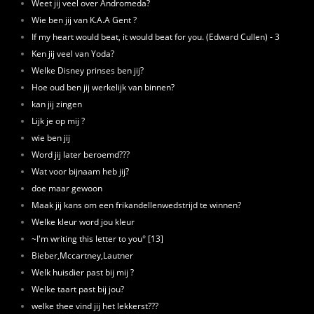
Weet jij veel over Andromeda?
Wie ben jij van K.A.A Gent ?
If my heart would beat, it would beat for you. (Edward Cullen) - 3
Ken jij veel van Yoda?
Welke Disney prinses ben jij?
Hoe oud ben jij werkelijk van binnen?
kan jij zingen
Lijk je op mij ?
wie ben jij
Word jij later beroemd???
Wat voor bijnaam heb jij?
doe maar gewoon
Maak jij kans om een frikandellenwedstrijd te winnen?
Welke kleur word jou kleur
~I'm writing this letter to you° [13]
Bieber,Mccartney,Lautner
Welk huisdier past bij mij ?
Welke taart past bij jou?
welke thee vind jij het lekkerst???