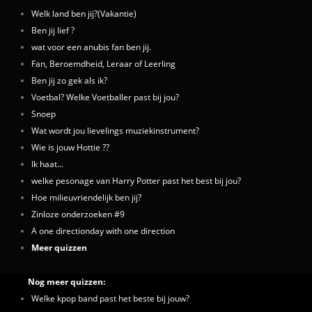
Welk land ben jij?(Vakantie)
Ben jij lief ?
wat voor een anubis fan ben jij.
Fan, Beroemdheid, Leraar of Leerling
Ben jij zo gek als ik?
Voetbal? Welke Voetballer past bij jou?
Snoep
Wat wordt jou lievelings muziekinstrument?
Wie is jouw Hottie ??
Ik haat...
welke pesonage van Harry Potter past het best bij jou?
Hoe milieuvriendelijk ben jij?
Zinloze onderzoeken #9
A one directionday with one direction
Meer quizzen
Nog meer quizzen:
Welke kpop band past het beste bij jouw?