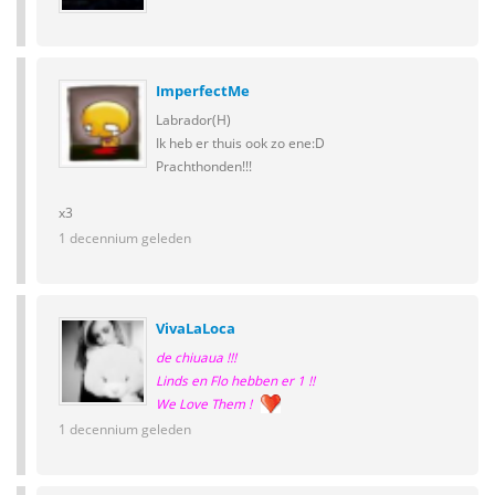
ImperfectMe
Labrador(H)
Ik heb er thuis ook zo ene:D
Prachthonden!!!
x3
1 decennium geleden
VivaLaLoca
de chiuaua !!!
Linds en Flo hebben er 1 !!
We Love Them !
1 decennium geleden