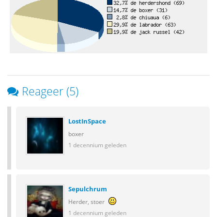
Reageer (5)
LostInSpace
boxer
1 decennium geleden
Sepulchrum
Herder, stoer
1 decennium geleden