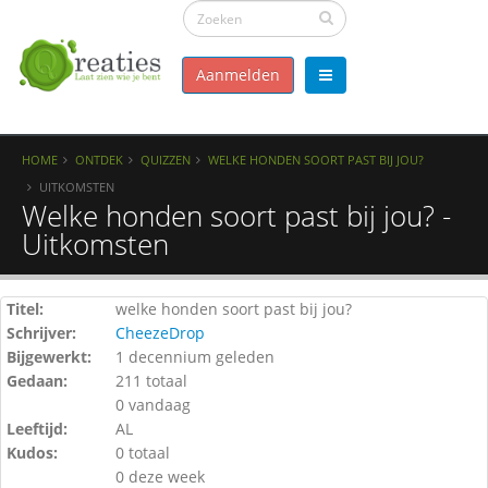
Aanmelden
HOME
ONTDEK
QUIZZEN
WELKE HONDEN SOORT PAST BIJ JOU?
UITKOMSTEN
Welke honden soort past bij jou? -
Uitkomsten
Titel:
welke honden soort past bij jou?
Schrijver:
CheezeDrop
Bijgewerkt:
1 decennium geleden
Gedaan:
211 totaal
0 vandaag
Leeftijd:
AL
Kudos:
0 totaal
0 deze week