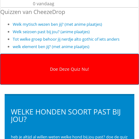
0 vandaag
Quizzen van CheezeDrop
Welk mytisch wezen ben jij? (met anime plaatjes)
Welk seizoen past bij jou? (anime plaatjes)
Tot welke groep behoor jij nerdje alto gothic of iets anders
welk element ben jij? (met anime plaatjes)
WELKE HONDEN SOORT PAST BIJ
JOU?
heb je altijd al willen weten welke hond bij jou past? doe de quiz