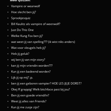
Meer quizzen:
Vampire or wearwolf
Hoe slecht ben jij?
Sprookjesquiz
Bill Kaulitz als vampire of weerwolf?
Just Do This One
Welke Kung Fox ben jij?
wat weet jij van spelling??? (ik wist niks anders)
Wat voor vleugels heb jij?
Heb jij geluk?
wij ben jij van mijn story?
kan jij mijn vriendin worden???
Kun jij een badeend worden?
Lijk jij op mij? ;p.
ben jij een geboren vampier? HOE LES JIJ JE DORST?
Okej ff grappig! Welk bitchface past bij jou?
Ben jij een goede vriend/in?
Weet jij alles van Friends?
Kun jij me zusje zijn?