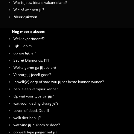
Wat is jouw ideale vakantieland?
Wie of wat ben jij ?
Meer quizzen
Nog meer quizzen:
Welk experiment??
Lijk jij op mij
op wie lijk je.?
Secret Diamonds. [11]
Welke game ga jij spelen?
Verzorg jij jezelf goed?
In welk(e) dorp of stad zou jij het beste kunnen wonen?
ben je een vampier kenner
Op wat voor type val jij??
wat voor kleding draag je??
Leven of dood. Deel II
welk dier ben jij?
wat vind jij leuk om te doen?
op welk type jongen val jij?