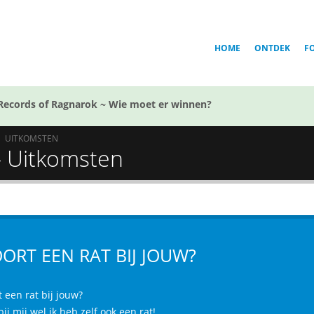
HOME
ONTDEK
F
Records of Ragnarok ~ Wie moet er winnen?
UITKOMSTEN
 - Uitkomsten
ORT EEN RAT BIJ JOUW?
 een rat bij jouw?
ij mij wel ik heb zelf ook een rat!