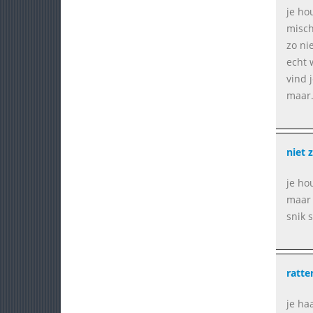
je ho
misch
zo ni
echt 
vind 
maar..
niet 
je ho
maar z
snik s
ratte
je haa