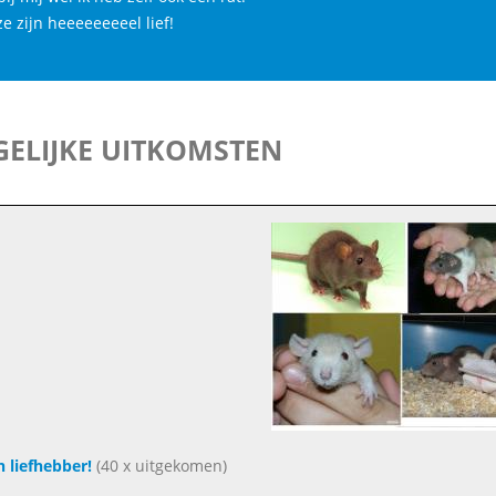
ze zijn heeeeeeeeel lief!
ELIJKE UITKOMSTEN
n liefhebber!
(40 x uitgekomen)