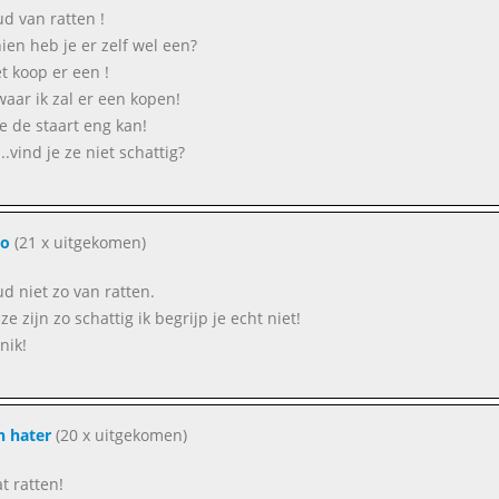
ud van ratten !
ien heb je er zelf wel een?
et koop er een !
waar ik zal er een kopen!
je de staart eng kan!
.vind je ze niet schattig?
zo
(21 x uitgekomen)
ud niet zo van ratten.
e zijn zo schattig ik begrijp je echt niet!
nik!
n hater
(20 x uitgekomen)
t ratten!