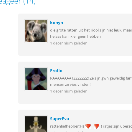
eageer (14)
konyn
die grote ratten uit het riool zijn niet leuk, maa
helaas kan ik er geen hebben
1 decennium geleden
FroIIo
RAAAAAAAATZZZZZZZ! Ze zijn gwn geweldig fant
mensen ze vies vinden!
1 decennium geleden
SuperEva
rattenliefhebber(H)
! ratjes zijn ubers