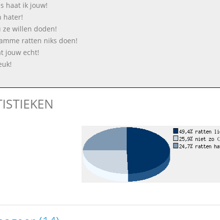
s haat ik jouw!
n hater!
u ze willen doden!
tamme ratten niks doen!
at jouw echt!
euk!
TISTIEKEN