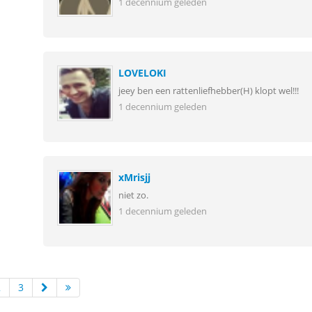
1 decennium geleden
LOVELOKI
jeey ben een rattenliefhebber(H) klopt wel!!!
1 decennium geleden
xMrisjj
niet zo.
1 decennium geleden
2
3