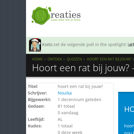
Koito
zet de volgende poll in the spotlight:
HOME
ONTDEK
QUIZZEN
HOORT EEN RAT BIJ JOUW?
Hoort een rat bij jouw?
Titel:
hoort een rat bij jouw?
Schrijver:
Nouika
Bijgewerkt:
1 decennium geleden
Gedaan:
81 totaal
HO
0 vandaag
Leeftijd:
AL
Kudos:
1 totaal
hoort
0 deze week
nou b