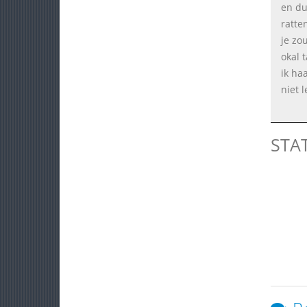
en du
ratte
je zo
okal 
ik ha
niet l
STA