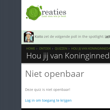
Koito
zet de volgende poll in the spotlight:
HOME
ONTDEK
QUIZZEN
HOU JIJ VAN KONINGINNED
Hou jij van Koninginned
Niet openbaar
Deze quiz is niet openbaar!
Log in om toegang te krijgen