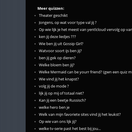
Meer quizzen:
Theater geschikt
Jongens, op wat voor type val jij ?
Op wie lijk je het meest van yentlcloud vervolg op va
ken jij deze liedjes ???
Wie ben jij uit Gossip Girl?
Watvoor soort ijs ben jij?
ben jij gek op dieren?
Welke bloem ben jij?
Welke Mermaid can be yourr friend? (gwn een quiz met
Wie vind jij het knapst?
volg jij de mode ?
lijk jij op mij of totaal niet?
Kan jij een beetje Russisch?
welke hero ben je
Welk van mijn favoriete sites vind jij het leukst?
Op wie van ons lijk jij?
welke tv-serie past het best bij jou...