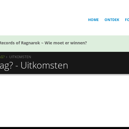
HOME
ONTDEK
F
Records of Ragnarok ~ Wie moet er winnen?
AG?
UITKOMSTEN
ag? - Uitkomsten