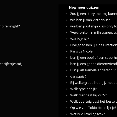
Nog meer quizzen:
Zou jij een story met mij ku
wie ben jij van Victorious?
mpire knight?
wie ben jij uit mijn klas (only fo
'Verdronken in mijn tranen, tr
Wat is je IQ?
Hoe goed ken jij One Directio
Paris vs Nicole
ben jij een boef of een superh
 cijfertjes xd)
ben jij een goede dierenvrien
BEn jij als Pamela Anderson??
dansquiz:)
Bij welke groep hoor jij, met L
Welk type ben jij?
Welk dier past bij jou???
Welk voertuig past het beste b
Op wie van Tokio Hotel lijk je? 
Wat is je lievelingsvak?