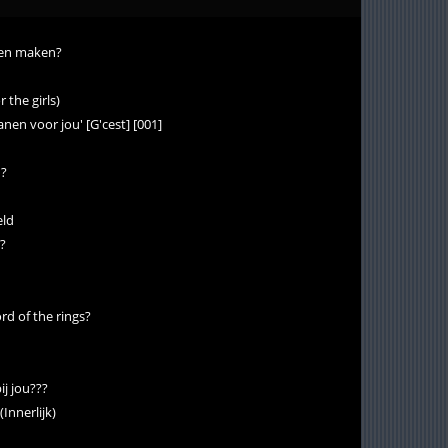
nnen maken?
r the girls)
anen voor jou' [G'cest] [001]
n?
eld
d?
ord of the rings?
ij jou???
(Innerlijk)