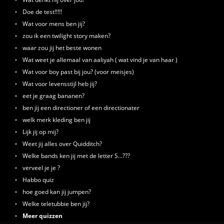
Doe de test!!!!!
Wat voor mens ben jij?
zou ik een twilight story maken?
waar zou jij het beste wonen
Wat weet je allemaal van aaliyah ( wat vind je van haar )
Wat voor boy past bij jou? (voor meisjes)
Wat voor levensstijl heb jij?
eet je graag bananen?
ben jij een directioner of een directionater
welk merk kleding ben jij
Lijk jij op mij?
Weet jij alles over Quidditch?
Welke bands ken jij met de letter S...???
verveel je je ?
Habbo quiz
hoe goed kan jij jumpen?
Welke teletubbie ben jij?
Meer quizzen