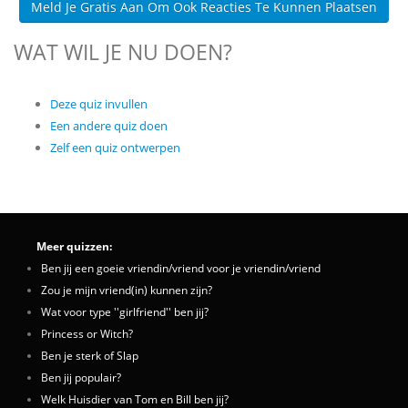
Meld Je Gratis Aan Om Ook Reacties Te Kunnen Plaatsen
WAT WIL JE NU DOEN?
Deze quiz invullen
Een andere quiz doen
Zelf een quiz ontwerpen
Meer quizzen:
Ben jij een goeie vriendin/vriend voor je vriendin/vriend
Zou je mijn vriend(in) kunnen zijn?
Wat voor type ''girlfriend'' ben jij?
Princess or Witch?
Ben je sterk of Slap
Ben jij populair?
Welk Huisdier van Tom en Bill ben jij?