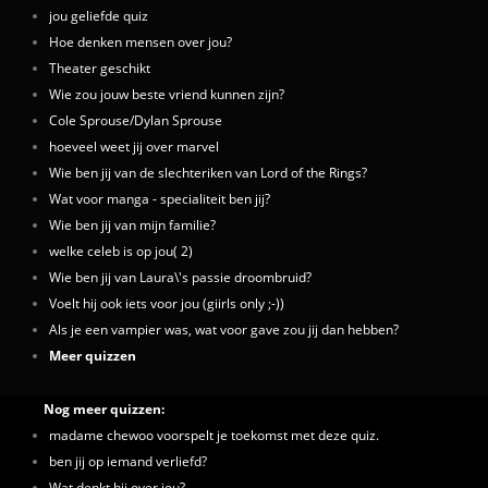
jou geliefde quiz
Hoe denken mensen over jou?
Theater geschikt
Wie zou jouw beste vriend kunnen zijn?
Cole Sprouse/Dylan Sprouse
hoeveel weet jij over marvel
Wie ben jij van de slechteriken van Lord of the Rings?
Wat voor manga - specialiteit ben jij?
Wie ben jij van mijn familie?
welke celeb is op jou( 2)
Wie ben jij van Laura\'s passie droombruid?
Voelt hij ook iets voor jou (giirls only ;-))
Als je een vampier was, wat voor gave zou jij dan hebben?
Meer quizzen
Nog meer quizzen:
madame chewoo voorspelt je toekomst met deze quiz.
ben jij op iemand verliefd?
Wat denkt hij over jou?