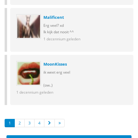
Malificent
Erg veel? xd
Ik kijk dat nooit ^^
1 decennium geleden
MoonKisses
ik weet erg veel
(ow..)
1 decennium geleden
1
2
3
4