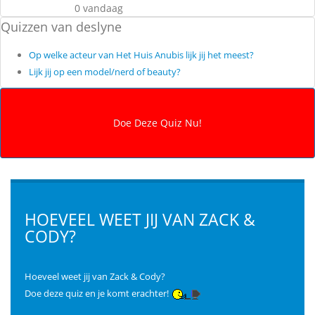
0 vandaag
Quizzen van deslyne
Op welke acteur van Het Huis Anubis lijk jij het meest?
Lijk jij op een model/nerd of beauty?
HOEVEEL WEET JIJ VAN ZACK &
CODY?
Hoeveel weet jij van Zack & Cody?
Doe deze quiz en je komt erachter!