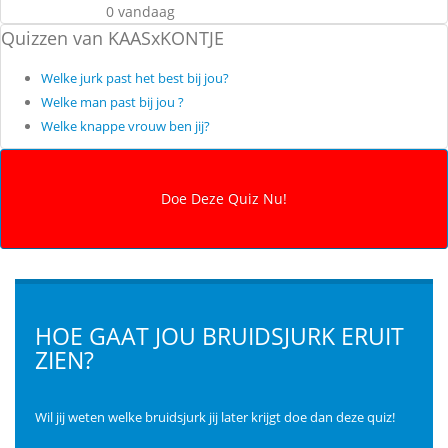
0 vandaag
Quizzen van KAASxKONTJE
Welke jurk past het best bij jou?
Welke man past bij jou ?
Welke knappe vrouw ben jij?
HOE GAAT JOU BRUIDSJURK ERUIT
ZIEN?
Wil jij weten welke bruidsjurk jij later krijgt doe dan deze quiz!