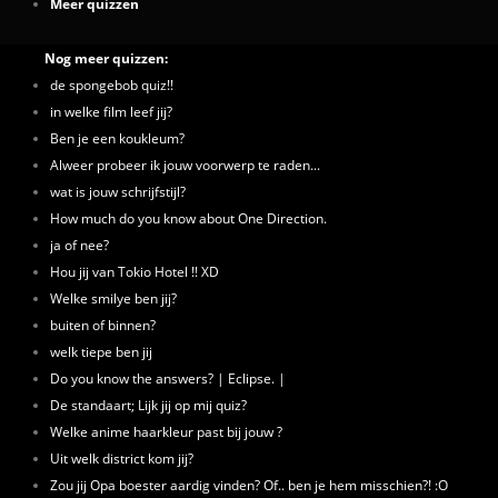
Meer quizzen
Nog meer quizzen:
de spongebob quiz!!
in welke film leef jij?
Ben je een koukleum?
Alweer probeer ik jouw voorwerp te raden...
wat is jouw schrijfstijl?
How much do you know about One Direction.
ja of nee?
Hou jij van Tokio Hotel !! XD
Welke smilye ben jij?
buiten of binnen?
welk tiepe ben jij
Do you know the answers? | Eclipse. |
De standaart; Lijk jij op mij quiz?
Welke anime haarkleur past bij jouw ?
Uit welk district kom jij?
Zou jij Opa boester aardig vinden? Of.. ben je hem misschien?! :O