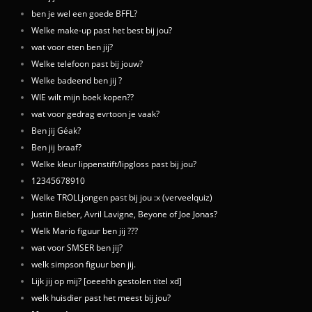
ben je wel een goede BFFL?
Welke make-up past het best bij jou?
wat voor eten ben jij?
Welke telefoon past bij jouw?
Welke badeend ben jij ?
WIE wilt mijn boek kopen??
wat voor gedrag evrtoon je vaak?
Ben jij Géak?
Ben jij braaf?
Welke kleur lippenstift/lipgloss past bij jou?
12345678910
Welke TROLLjongen past bij jou :x (verveelquiz)
Justin Bieber, Avril Lavigne, Beyone of Joe Jonas?
Welk Mario figuur ben jij ???
wat voor SMSER ben jij?
welk simpson figuur ben jij.
Lijk jij op mij? [oeeehh gestolen titel xd]
welk huisdier past het meest bij jou?