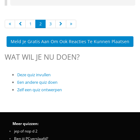
1
2
3
Meld Je Gratis Aan Om Ook Reacties Te Kunnen Plaatsen
WAT WIL JE NU DOEN?
Deze quiz invullen
Een andere quiz doen
Zelf een quiz ontwerpen
Meer quizzen:
jep of nop d 2
Ben jij PCverslaafd?