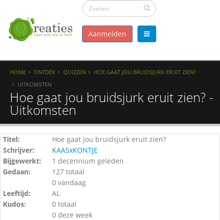
Aanmelden
HOME
ONTDEK
QUIZZEN
HOE GAAT JOU BRUIDSJURK ERUIT ZIEN?
UITKOMSTEN
Hoe gaat jou bruidsjurk eruit zien? -
Uitkomsten
Titel:
Hoe gaat jou bruidsjurk eruit zien?
Schrijver:
KAASxKONTJE
Bijgewerkt:
1 decennium geleden
Gedaan:
127 totaal
0 vandaag
Leeftijd:
AL
Kudos:
0 totaal
0 deze week