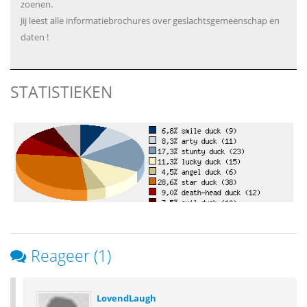
zoenen.
Jij leest alle informatiebrochures over geslachtsgemeenschap en
daten !
STATISTIEKEN
Reageer (1)
LovendLaugh