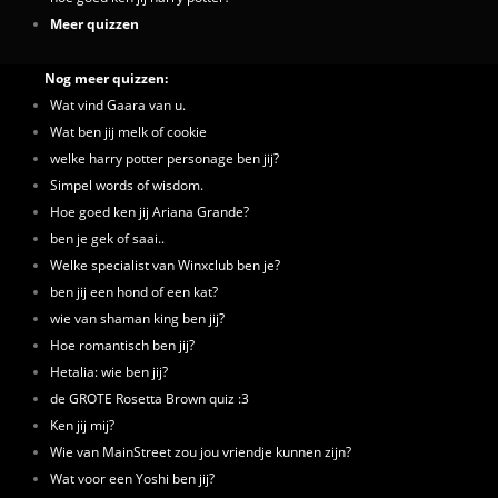
Meer quizzen
Nog meer quizzen:
Wat vind Gaara van u.
Wat ben jij melk of cookie
welke harry potter personage ben jij?
Simpel words of wisdom.
Hoe goed ken jij Ariana Grande?
ben je gek of saai..
Welke specialist van Winxclub ben je?
ben jij een hond of een kat?
wie van shaman king ben jij?
Hoe romantisch ben jij?
Hetalia: wie ben jij?
de GROTE Rosetta Brown quiz :3
Ken jij mij?
Wie van MainStreet zou jou vriendje kunnen zijn?
Wat voor een Yoshi ben jij?