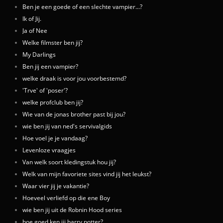
Ben je een goede of een slechte vampier...?
Ik of Jij.
Ja of Nee
Welke filmster ben jij?
My Darlings
Ben jij een vampier?
welke draak is voor jou voorbestemd?
'Trve' of 'poser'?
welke profclub ben jij?
Wie van de jonas brother past bij jou?
wie ben jij van ned's servivalgids
Hoe voel je je vandaag?
Levenloze vraagjes
Van welk soort kledingstuk hou jij?
Welk van mijn favoriete sites vind jij het leukst?
Waar vier jij je vakantie?
Hoeveel verliefd op die ene Boy
wie ben jij uit de Robnin Hood series
hoe goed ken jij harry potter?