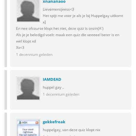
xnananaoo
Lievemensjeess<3
Het spijt me voor je als je bij Huppelgay uitkomt
x]
En nee ofcourse klopt het niet, deze quiz is onzin(A')
Als je je beledigd voelt: maak een quiz die veeeeel beter is en
wel klopt xd
Xx<3
1 decennium geleden
IAMDEAD
huppel gay ..
1 decennium geleden
gekkefreak
huppelgay, van deze quiz klopt nix