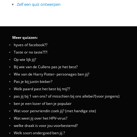
Zelf een quiz ontwerpen
Meer quizzen:
hyves of facebook??
Taste or no taste?!?!
Op wie lijk jij?
Bij wie van de Cullens pas je het best?
Wie van de Harry Potter- personages ben jij?
Pas je bij justin bieber?
Welk paard past het best bij mij??
pas jij bij 1 van ons? of misschien bij ons allebei?(voor jongens)
ben je een lozer of ben je populair
Wat voor penvriendin zoek jij? (met handige site)
Wat weet jij over het HPV-virus?
welke draak is voor jou voorbestemd?
Welk soort ondergoed ben jij ?