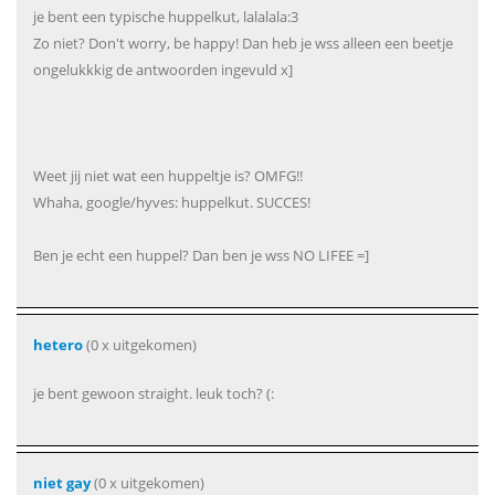
je bent een typische huppelkut, lalalala:3
Zo niet? Don't worry, be happy! Dan heb je wss alleen een beetje
ongelukkkig de antwoorden ingevuld x]
Weet jij niet wat een huppeltje is? OMFG!!
Whaha, google/hyves: huppelkut. SUCCES!
Ben je echt een huppel? Dan ben je wss NO LIFEE =]
hetero
(0 x uitgekomen)
je bent gewoon straight. leuk toch? (:
niet gay
(0 x uitgekomen)