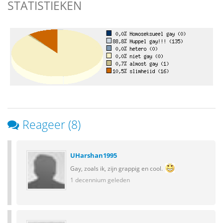
STATISTIEKEN
Reageer (8)
UHarshan1995
Gay, zoals ik, zijn grappig en cool.
1 decennium geleden