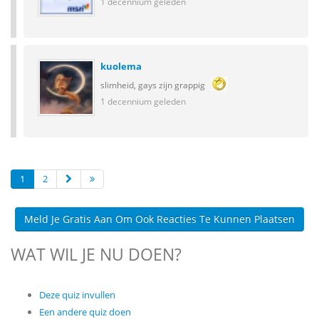
1 decennium geleden
kuolema
slimheid, gays zijn grappig
1 decennium geleden
1
2
Meld Je Gratis Aan Om Ook Reacties Te Kunnen Plaatsen
WAT WIL JE NU DOEN?
Deze quiz invullen
Een andere quiz doen