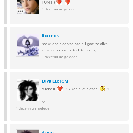
TOM(H)
1 decennium geleden
lisaatjuh
me vriendin dan ze had bill gaat ze alles
veranderen dat ze toch tom krijgt
1 decennium geleden
LuvBILLxTOM
Allebeiii
iCk Kan niiet Kiezen
:D !
xx
1 decennium geleden
diosha