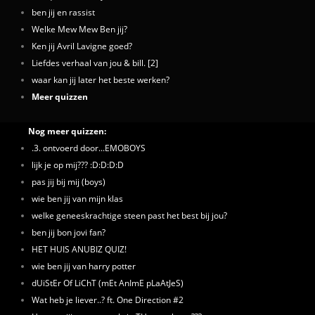
ben jij en rassist
Welke Mew Mew Ben jij?
Ken jij Avril Lavigne goed?
Liefdes verhaal van jou & bill. [2]
waar kan jij later het beste werken?
Meer quizzen
Nog meer quizzen:
.3. ontvoerd door...EMOBOYS
lijk je op mij??? :D:D:D:D
pas jij bij mij (boys)
wie ben jij van mijn klas
welke geneeskrachtige steen past het best bij jou?
ben jij bon jovi fan?
HET HUIS ANUBIZ QUIZ!
wie ben jij van harry potter
dUiStEr Of LiChT (mEt AnImE pLaAtJeS)
Wat heb je liever..? ft. One Direction #2