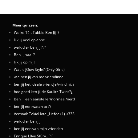
Meer quizzen:
Welke TéleTubbie Ben Jij ,?
lijk jij veel op anne
welk dier ben jij ?¿?
Ben jij saai ?
lijk jij op mij?
Wat is jOuw Style? (Only Girls)
wie ben jij van me vriendinne
ben jij het ideale vriendje/vrindin?¿?
hoe goed ken jij de Kaulitz-Twins?¿
Ben jij een aansteller/normaal/nerd
ben jij een waterrat ??
Verhaal: TokioHotel_Liefde (1) <333
welk dier ben jij
ben jij een van mijn vrienden
Enrique L0ve St0ry.. [1]