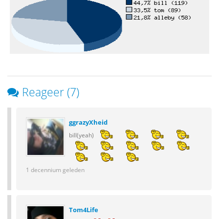
Reageer (7)
ggrazyXheid
bill(yeah)
1 decennium geleden
Tom4Life