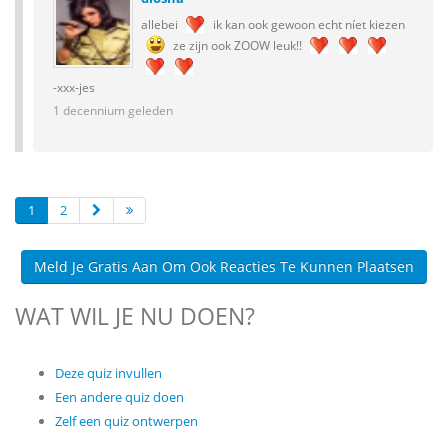
allebei
ik kan ook gewoon echt níet kiezen
ze zijn ook ZOOW leuk!!
-xxx-jes
1 decennium geleden
1
2
Meld Je Gratis Aan Om Ook Reacties Te Kunnen Plaatsen
WAT WIL JE NU DOEN?
Deze quiz invullen
Een andere quiz doen
Zelf een quiz ontwerpen