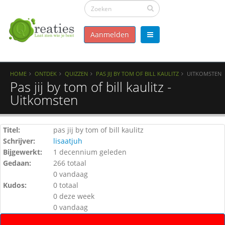
Aanmelden
HOME
ONTDEK
QUIZZEN
PAS JIJ BY TOM OF BILL KAULITZ
UITKOMSTEN
Pas jij by tom of bill kaulitz -
Uitkomsten
Titel:
pas jij by tom of bill kaulitz
Schrijver:
lisaatjuh
Bijgewerkt:
1 decennium geleden
Gedaan:
266 totaal
0 vandaag
Kudos:
0 totaal
0 deze week
0 vandaag