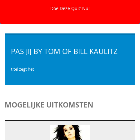
PAS JIJ BY TOM OF BILL KAULITZ
titel zegt het
MOGELIJKE UITKOMSTEN