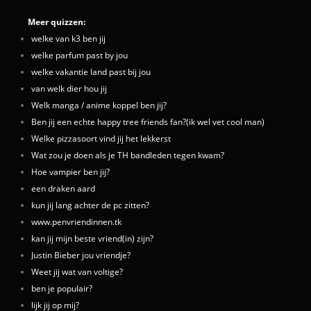
Meer quizzen:
welke van k3 ben jij
welke parfum past by jou
welke vakantie land past bij jou
van welk dier hou jij
Welk manga / anime koppel ben jij?
Ben jij een echte happy tree friends fan?(ik wel vet cool man)
Welke pizzasoort vind jij het lekkerst
Wat zou je doen als je TH bandleden tegen kwam?
Hoe vampier ben jij?
een draken aard
kun jij lang achter de pc zitten?
www.penvriendinnen.tk
kan jij mijn beste vriend(in) zijn?
Justin Bieber jou vriendje?
Weet jij wat van voltige?
ben je populair?
lijk jij op mij?