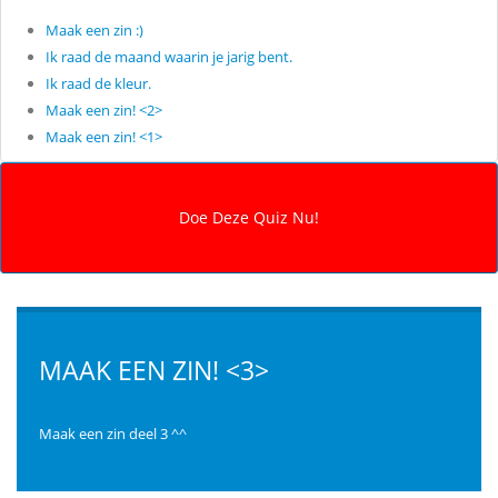
Maak een zin :)
Ik raad de maand waarin je jarig bent.
Ik raad de kleur.
Maak een zin! <2>
Maak een zin! <1>
MAAK EEN ZIN! <3>
Maak een zin deel 3 ^^