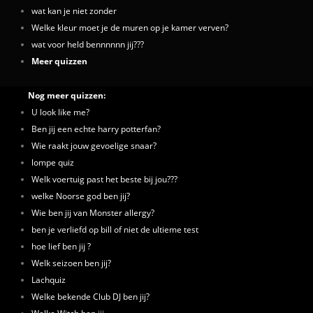
wat kan je niet zonder
Welke kleur moet je de muren op je kamer verven?
wat voor held bennnnnn jij???
Meer quizzen
Nog meer quizzen:
U look like me?
Ben jij een echte harry potterfan?
Wie raakt jouw gevoelige snaar?
lompe quiz
Welk voertuig past het beste bij jou???
welke Noorse god ben jij?
Wie ben jij van Monster allergy?
ben je verliefd op bill of niet de ultieme test
hoe lief ben jij ?
Welk seizoen ben jij?
Lachquiz
Welke bekende Club DJ ben jij?