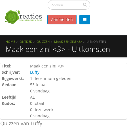
Aanmelden
HOME
ONTDEK
QUIZZEN
MAAK EEN ZIN! <3>
UITKOMSTEN
Maak een zin! <3> - Uitkomsten
Titel:
Maak een zin! <3>
Schrijver:
Luffy
Bijgewerkt:
1 decennium geleden
Gedaan:
53 totaal
0 vandaag
Leeftijd:
AL
Kudos:
0 totaal
0 deze week
0 vandaag
Quizzen van Luffy