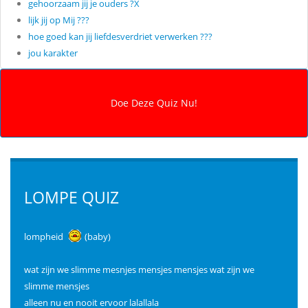
gehoorzaam jij je ouders ?X
lijk jij op Mij ???
hoe goed kan jij liefdesverdriet verwerken ???
jou karakter
LOMPE QUIZ
lompheid
(baby)
wat zijn we slimme mesnjes mensjes mensjes wat zijn we
slimme mensjes
alleen nu en nooit ervoor lalallala