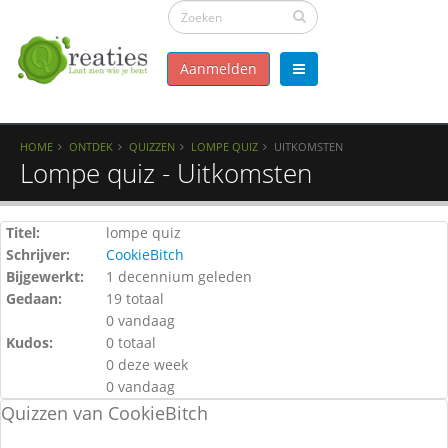
Aanmelden
HOME
ONTDEK
QUIZZEN
LOMPE QUIZ
UITKOMSTEN
Lompe quiz - Uitkomsten
Titel:
lompe quiz
Schrijver:
CookieBitch
Bijgewerkt:
1 decennium geleden
Gedaan:
19 totaal
0 vandaag
Kudos:
0 totaal
0 deze week
0 vandaag
Quizzen van CookieBitch