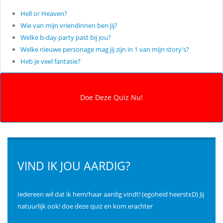
Hell or Heaven?
Wie van mijn vriendinnen ben jij?
Welke b-day party past bij jou?
Welke nieuwe personage mag jij zijn in 1 van mijn story's?
Heb je veel fantasie?
VIND IK JOU AARDIG?
Iedereen wil dat ik hem/haar aardig vindt! (egoheid heerstxD) Jij
natuurlijk ook! doe deze quiz en kom erachter