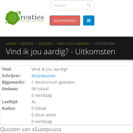
Aanmelden
HOME
ONTDEK
QUIZZEN
VIND IK JOU AARDIG?
UITKOMSTEN
Vind ik jou aardig? - Uitkomsten
Titel:
Vind ik jou aardig?
Schrijver:
xSuzepuusx
Bijgewerkt:
1 decennium geleden
Gedaan:
98 totaal
0 vandaag
Leeftijd:
AL
Kudos:
0 totaal
0 deze week
0 vandaag
Quizzen van xSuzepuusx