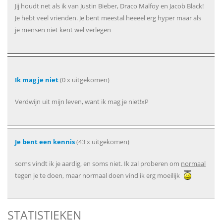
Jij houdt net als ik van Justin Bieber, Draco Malfoy en Jacob Black!
Je hebt veel vrienden. Je bent meestal heeeel erg hyper maar als
je mensen niet kent wel verlegen
Ik mag je niet
(0 x uitgekomen)
Verdwijn uit mijn leven, want ik mag je niet!xP
Je bent een kennis
(43 x uitgekomen)
soms vindt ik je aardig, en soms niet. Ik zal proberen om
normaal
tegen je te doen, maar normaal doen vind ik erg moeilijk
STATISTIEKEN