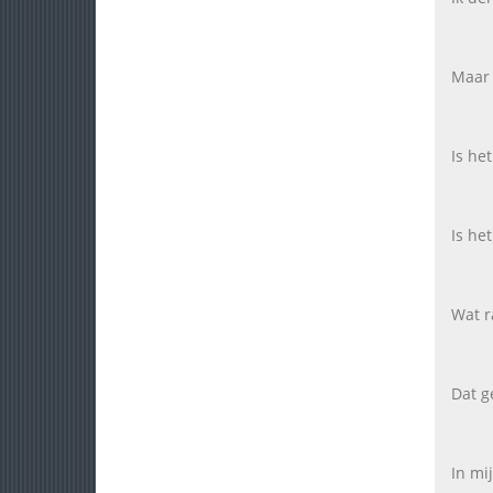
Maar 
Is he
Is he
Wat r
Dat g
In mi