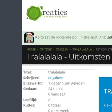
Koito
zet de volgende poll in the spotlight:
HOME
ONTDEK
QUIZZEN
TRALALALALA
UITKOMST
Tralalalala - Uitkomsten
Titel:
tralalalala
Schrijver:
onyxlove
Bijgewerkt:
1 decennium geleden
Gedaan:
24 totaal
TR
0 vandaag
Leeftijd:
AL
Kudos:
0 totaal
kiek
0 deze week