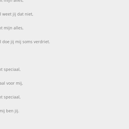
nt mijn alles,
 weet jij dat niet,
nt mijn alles,
l doe jij mij soms verdriet.
nt speciaal,
aal voor mij,
nt speciaal,
ij ben jij.