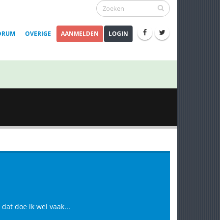
ORUM
OVERIGE
AANMELDEN
LOGIN
dat doe ik wel vaak...