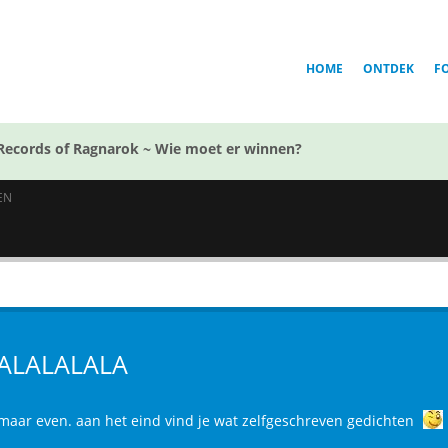
HOME
ONTDEK
F
Records of Ragnarok ~ Wie moet er winnen?
EN
ALALALALA
 maar even. aan het eind vind je wat zelfgeschreven gedichten