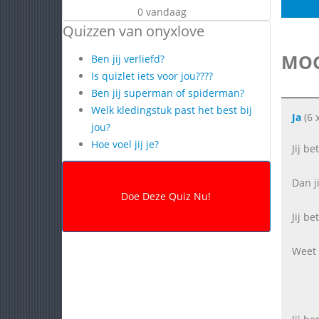
0 vandaag
Quizzen van onyxlove
MOG
Ben jij verliefd?
Is quizlet iets voor jou????
Ben jij superman of spiderman?
Welk kledingstuk past het best bij
Ja
(6 
jou?
Hoe voel jij je?
Jij b
Dan j
Jij be
Weet 