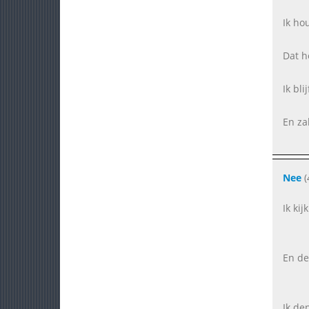
Ik ho
Dat h
Ik bli
En za
Nee
(
Ik kij
En de
Ik den