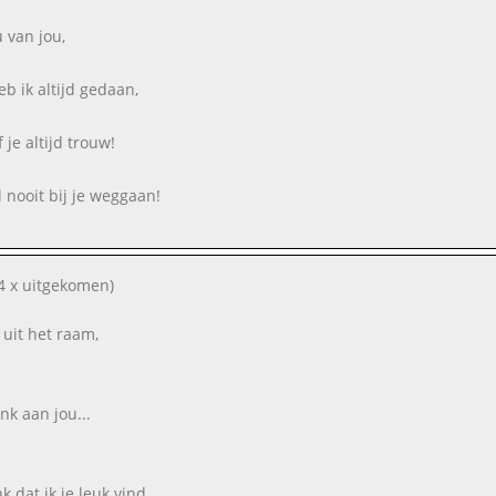
u van jou,
eb ik altijd gedaan,
jf je altijd trouw!
l nooit bij je weggaan!
4 x uitgekomen)
k uit het raam,
nk aan jou...
k dat ik je leuk vind.