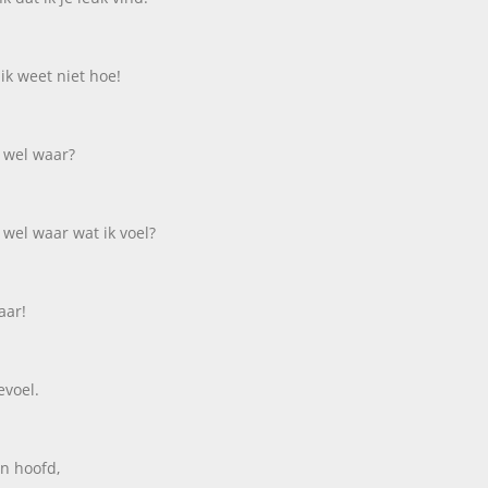
ik weet niet hoe!
t wel waar?
t wel waar wat ik voel?
aar!
evoel.
jn hoofd,