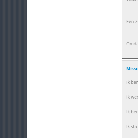
Een z
Omdat
Missc
Ik ben
Ik we
Ik be
Ik st