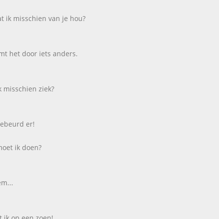
 ik misschien van je hou?
mt het door iets anders.
k misschien ziek?
ebeurd er!
oet ik doen?
em...
 ik op een zoen!