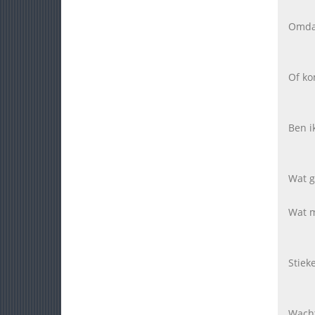
Omdat
Of ko
Ben i
Wat g
Wat m
Stiek
Wacht