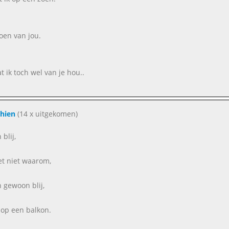
oen van jou.
 ik toch wel van je hou..
hien
(14 x uitgekomen)
 blij,
et niet waarom,
n gewoon blij,
a op een balkon.