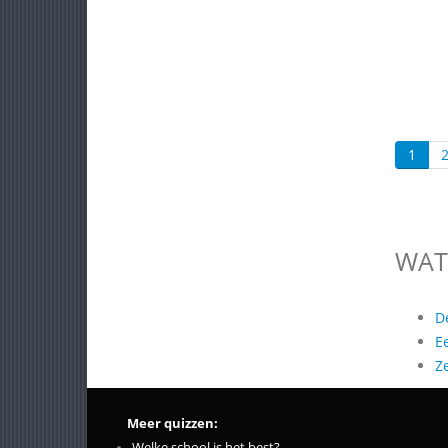
1
WAT
D
E
Z
Meer quizzen:
Welke school is het best?