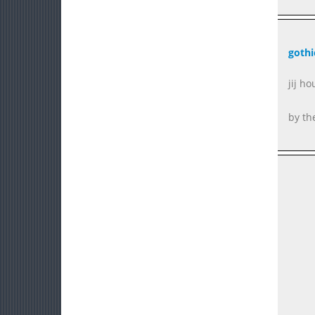
gothi
jij h
by th