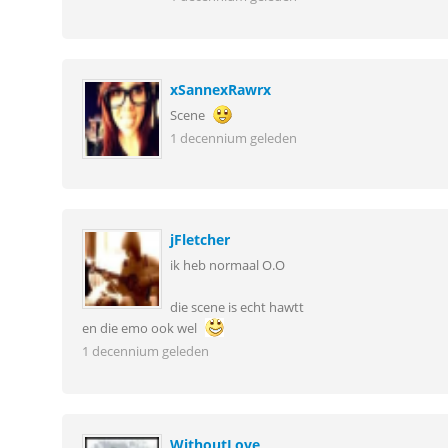
xSannexRawrx
Scene
1 decennium geleden
jFletcher
ik heb normaal O.O
die scene is echt hawtt
en die emo ook wel
1 decennium geleden
WithoutLove