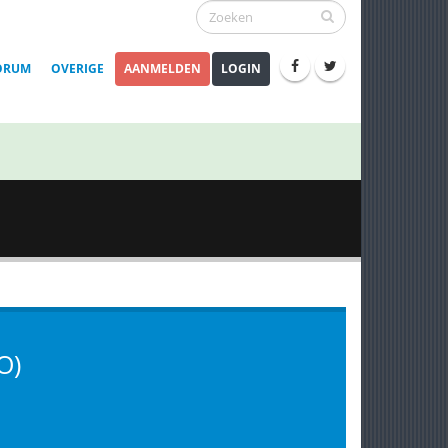
ORUM
OVERIGE
AANMELDEN
LOGIN
O)