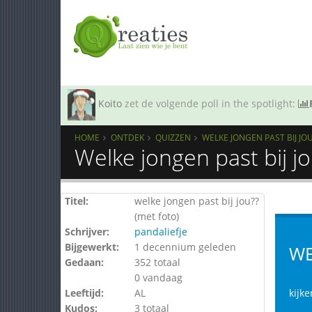
Koito
zet de volgende poll in the spotlight:
HOME
ONTDEK
QUIZZEN
WELKE JONGEN PAST BIJ JOU
Welke jongen past bij j
Titel:
welke jongen past bij jou??
(met foto)
Schrijver:
pandaliefje
Bijgewerkt:
1 decennium geleden
WE
Gedaan:
352 totaal
0 vandaag
Leeftijd:
AL
kijke
Kudos:
3 totaal