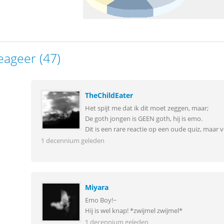
eageer (47)
TheChildEater
Het spijt me dat ik dit moet zeggen, maar;
De goth jongen is GEEN goth, hij is emo.
Dit is een rare reactie op een oude quiz, maar 
1 decennium geleden
Miyara
Emo Boy!~
Hij is wel knap! *zwijmel zwijmel*
1 decennium geleden