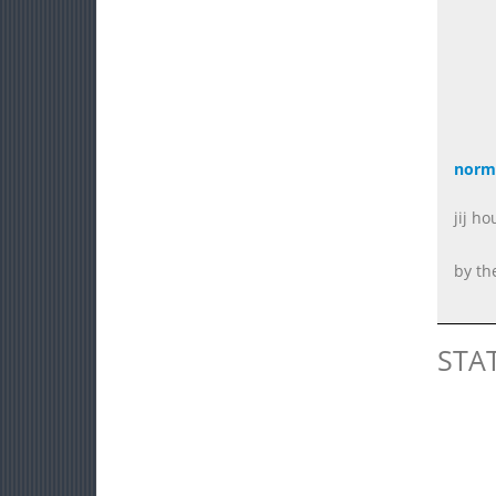
norm
jij h
by th
STA