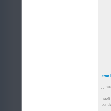
emo 
jij h
hoeft
p.s d