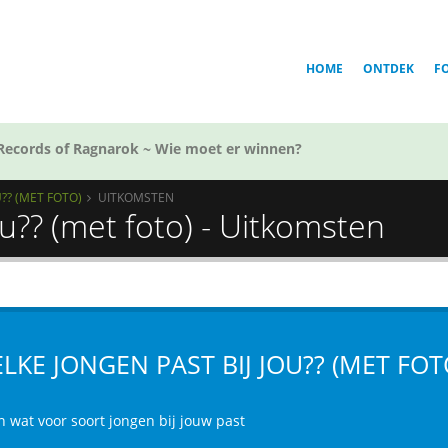
HOME
ONTDEK
F
Records of Ragnarok ~ Wie moet er winnen?
?? (MET FOTO)
UITKOMSTEN
ou?? (met foto) - Uitkomsten
LKE JONGEN PAST BIJ JOU?? (MET FOT
n wat voor soort jongen bij jouw past