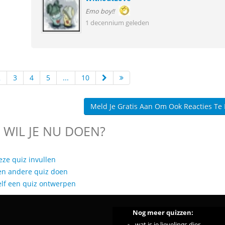
Emo boy!!
1 decennium geleden
2
3
4
5
...
10
Meld Je Gratis Aan Om Ook Reacties Te
 WIL JE NU DOEN?
eze quiz invullen
en andere quiz doen
elf een quiz ontwerpen
Nog meer quizzen:
wat is je lievelings dier