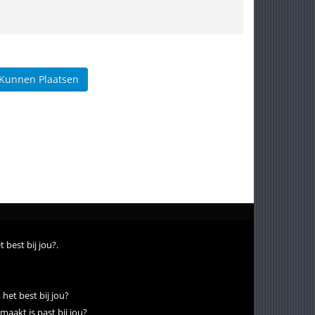
 Kunnen Plaatsen
 best bij jou?.
het best bij jou?
maakt is past bij jou?