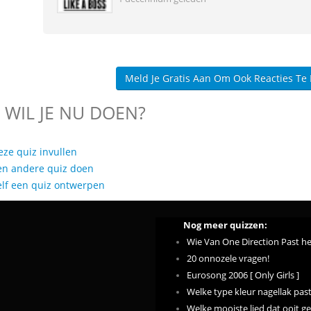
Meld Je Gratis Aan Om Ook Reacties Te
 WIL JE NU DOEN?
eze quiz invullen
en andere quiz doen
elf een quiz ontwerpen
Nog meer quizzen:
Wie Van One Direction Past het
20 onnozele vragen!
Eurosong 2006 [ Only Girls ]
Welke type kleur nagellak past 
Welke mooiste lied dat ooit ge