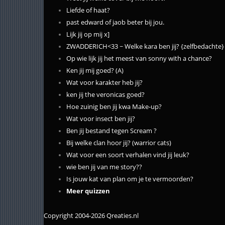
Liefde of haat?
past edward of jaob beter bij jou.
Lijk jij op mij x]
ZWADDERICH<33 ~ Welke kara ben jij? {zelfbedacht
Op wie lijk jij het meest van sonny with a chance?
Ken jij mij goed? (A)
Wat voor karakter heb jij?
ken jij the veronicas goed?
Hoe zuinig ben jij kwa Make-up?
Wat voor insect ben jij?
Ben jij bestand tegen Scream ?
Bij welke clan hoor jij? (warrior cats)
Wat voor een soort verhalen vind jij leuk?
wie ben jij van me story??
Is jouw kat van plan om je te vermoorden?
Meer quizzen
Copyright 2004-2026 Qreaties.nl