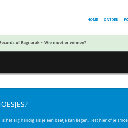
HOME
ONTDEK
F
Records of Ragnarok ~ Wie moet er winnen?
n
OESJES?
 is het erg handig als je een beetje kan liegen. Test hier of je sm