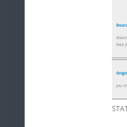
Doorz
doorz
Nee j
Origi
jou s
STA