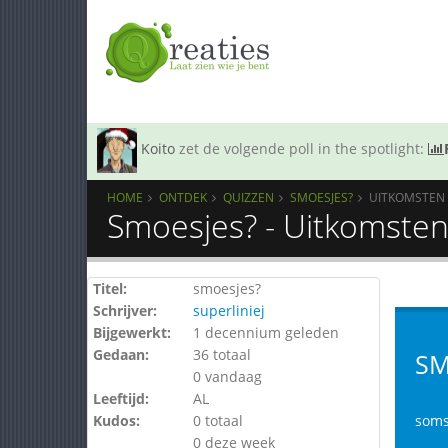
Koito
zet de volgende poll in the spotlight:
HOME
ONTDEK
QUIZZEN
SMOESJES?
UITKOMSTEN
Smoesjes? - Uitkomste
Titel:
smoesjes?
Schrijver:
superliniej
Bijgewerkt:
1 decennium geleden
Gedaan:
36 totaal
SM
0 vandaag
Leeftijd:
AL
Kudos:
0 totaal
soms
0 deze week