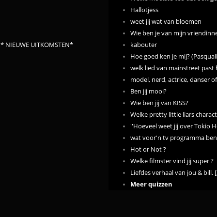
Hallotjess
weet jij wat van bloemen
Wie ben je van mijn vriendinnen
e} * NIEUWE UITKOMSTEN*
kabouter
Hoe goed ken je mij? (Pasqual
welk lied van mainstreet past h
model, nerd, actrice, danser of
Ben jij mooi?
Wie ben jij van KISS?
Welke pretty little liars charact
''Hoeveel weet jij over Tokio H
wat voor'n tv programma ben j
Hot or Not ?
Welke filmster vind jij super ?
Liefdes verhaal van jou & bill. [
Meer quizzen