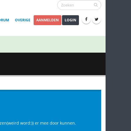
ORUM
OVERIGE
AANMELDEN
LOGIN
oezen(weird word:)) er mee door kunnen.