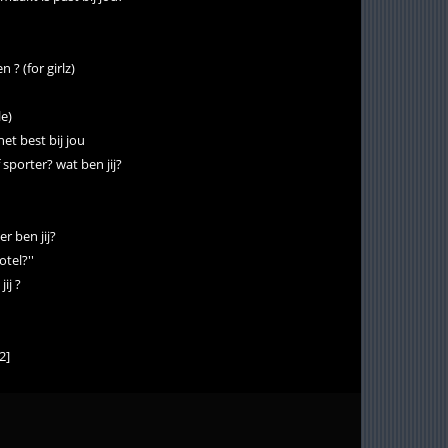
 ? (for girlz)
le)
et best bij jou
 sporter? wat ben jij?
er ben jij?
otel?''
ij ?
2]