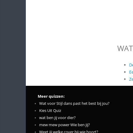
WAT
D
E
Z
Meer quizzen:
Wat voor Stijl dans past het best bij jou?
Kies Uit Quiz
wat ben jij voor dier?
mew mew power Wie ben jij?
Weet jij welke cover bij wie hoort?