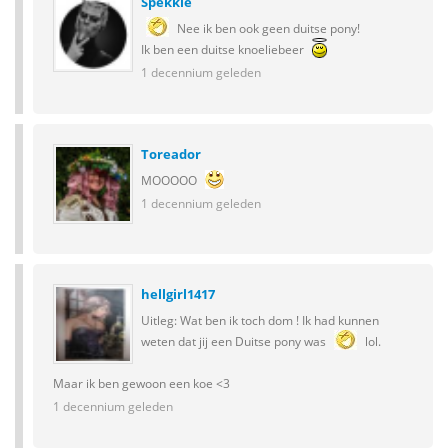
Spekkie
Nee ik ben ook geen duitse pony!
Ik ben een duitse knoeliebeer
1 decennium geleden
Toreador
MOOOOO
1 decennium geleden
hellgirl1417
Uitleg: Wat ben ik toch dom ! Ik had kunnen
weten dat jij een Duitse pony was
lol.
Maar ik ben gewoon een koe <3
1 decennium geleden