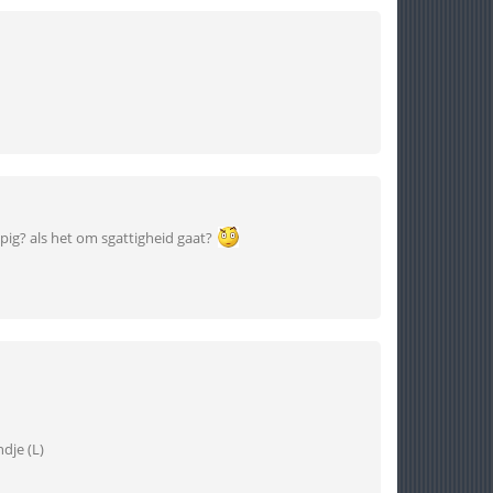
ppig? als het om sgattigheid gaat?
ndje (L)