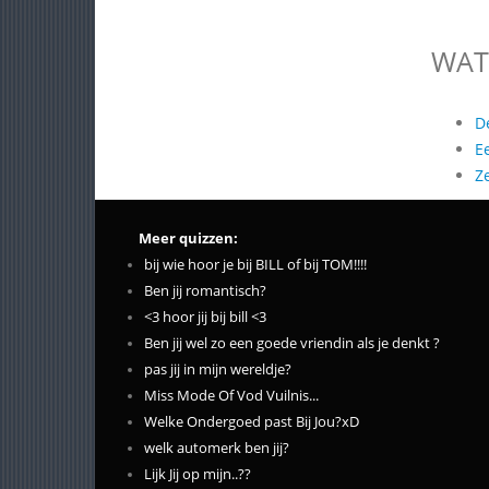
WAT
D
E
Z
Meer quizzen:
bij wie hoor je bij BILL of bij TOM!!!!
Ben jij romantisch?
<3 hoor jij bij bill <3
Ben jij wel zo een goede vriendin als je denkt ?
pas jij in mijn wereldje?
Miss Mode Of Vod Vuilnis...
Welke Ondergoed past Bij Jou?xD
welk automerk ben jij?
Lijk Jij op mijn..??