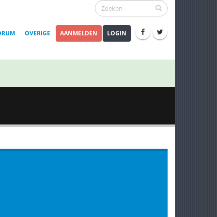
ORUM
OVERIGE
AANMELDEN
LOGIN