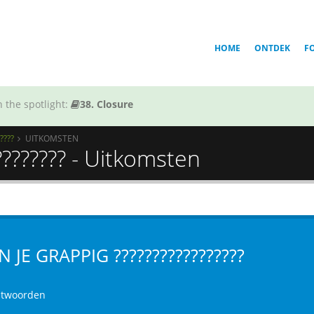
HOME
ONTDEK
F
 the spotlight:
38. Closure
????
UITKOMSTEN
???????? - Uitkomsten
N JE GRAPPIG ?????????????????
twoorden