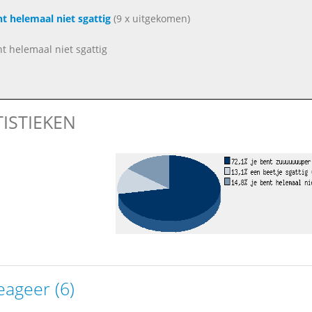
nt helemaal niet sgattig
(9 x uitgekomen)
nt helemaal niet sgattig
TISTIEKEN
eageer (6)