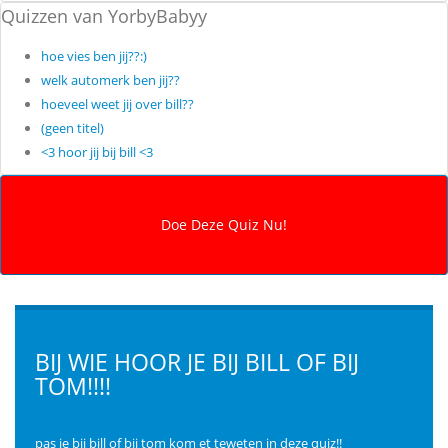
Quizzen van YorbyBabyy
hoe vies ben jij??:)
welk automerk ben jij??
hoeveel weet jij over bill??
(geen titel)
<3 hoor jij bij bill <3
BIJ WIE HOOR JE BIJ BILL OF BIJ
TOM!!!!
pas je bij bill of bij tom kom et teweten in deze quiz!!