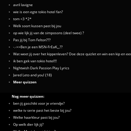
avril lavigne
wie is een egte tokio hotel fan?
tom <3 *2*
Welk soort kussen past bij jou
op wie lijk jij van de simposons (deel twee) ?
Pas jij bij Tom Felton???
-.->>Ben je een MSN-FrEaK,,,??
Wat weet jij over het kippenleven? Doe deze quizlet en win een kip en een
ik ben gek van tokio hotel!!!
Nightwish Dark Passion Play Lyrics
Jared Leto and you! {18}
Meer quizzen
Nog meer quizzen:
ben jij gaschikt voor je vriendje?
welke tv serie past het beste bij jou?
Welke haarkleur past bij jou?
Op welk dier lijk jij?