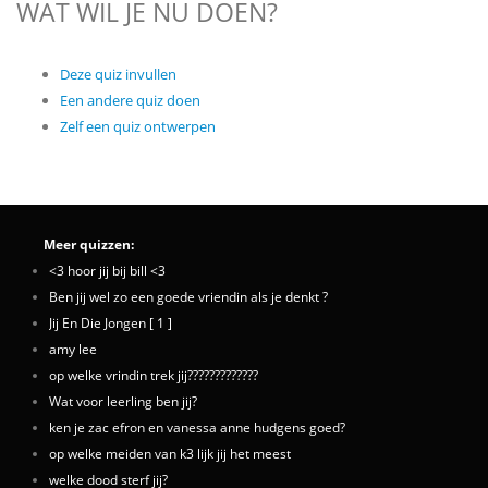
WAT WIL JE NU DOEN?
Deze quiz invullen
Een andere quiz doen
Zelf een quiz ontwerpen
Meer quizzen:
<3 hoor jij bij bill <3
Ben jij wel zo een goede vriendin als je denkt ?
Jij En Die Jongen [ 1 ]
amy lee
op welke vrindin trek jij?????????????
Wat voor leerling ben jij?
ken je zac efron en vanessa anne hudgens goed?
op welke meiden van k3 lijk jij het meest
welke dood sterf jij?