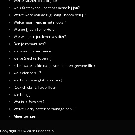
Welke Muziek past bij jou?
welk fantasyboek past het beste bij jou?
Welke Nerd van de Big Bang Theory ben jij?
Welke naam vind jij het mooist?
Wie be jij van Tokio Hotel
Wie was je in jou leven als dier?
Ben je romantisch?
wat weet jij over tennis
welke Slechterik ben jij
is het ware liefde dat je voelt of een gewone flirt?
welk dier ben jij?
wie ben jij van gtst {vrouwen}
Rock chicks ft. Tokio Hotel
wie ben jij
Wat is je favo site?
Welke Harry potter personage ben jij
Meer quizzen
Copyright 2004-2026 Qreaties.nl