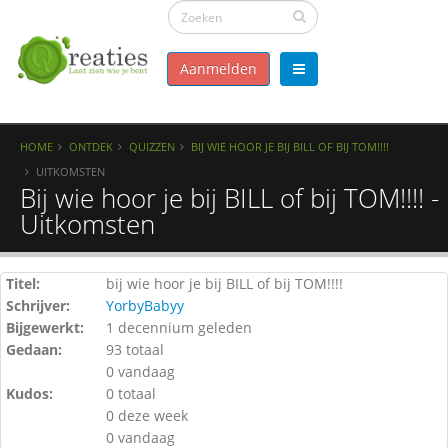
Aanmelden
HOME
ONTDEK
QUIZZEN
BIJ WIE HOOR JE BIJ BILL OF BIJ TOM!!!!
UITKOMSTEN
Bij wie hoor je bij BILL of bij TOM!!!! -
Uitkomsten
Titel:
bij wie hoor je bij BILL of bij TOM!!!!
Schrijver:
YorbyBabyy
Bijgewerkt:
1 decennium geleden
Gedaan:
93 totaal
0 vandaag
Kudos:
0 totaal
0 deze week
0 vandaag