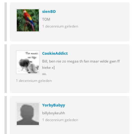
sienBD
TOM
1 decennium geleden
CookieAddict
Bill, ben nie zo megaa th fan maar wilde gwn ff
kieke x]
xx.
1 decennium geleden
YorbyBabyy
billyboykeuhh
1 decennium geleden