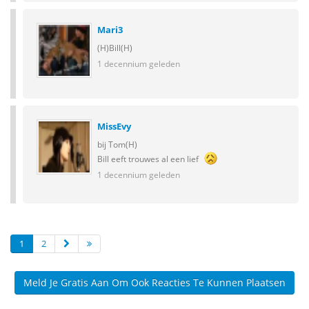
Mari3
(H)Bill(H)
1 decennium geleden
MissEvy
bij Tom(H)
Bill eeft trouwes al een lief
1 decennium geleden
1
2
Meld Je Gratis Aan Om Ook Reacties Te Kunnen Plaatsen