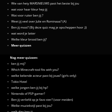
Wie van hety MARSNIEUWS past het beste bij jou
wat voor haar kleur hep jij
Wat voor ruiter ben jij ?
Weet jij veel over Julie en Rominaaa? (A)
Ben jij mooi? (Bij deze quiz mag je opscheppen hoor ;))
wat word je latter
Welke kleur brood ben jij?
Meer quizzen
Nog meer quizzen:
ken jij mij?
Which Minecraft-tool fits with you?
welke bekende acteur past bij jouw? (girls only)
Tokio Hotel
welke jongen ben jij bij hp?
Nintendo of PSP-gamer?
Ben jij verliefd op je favo ster? (voor meiden)
Welke muziekstijl past bij jou?
welk dier ben jij