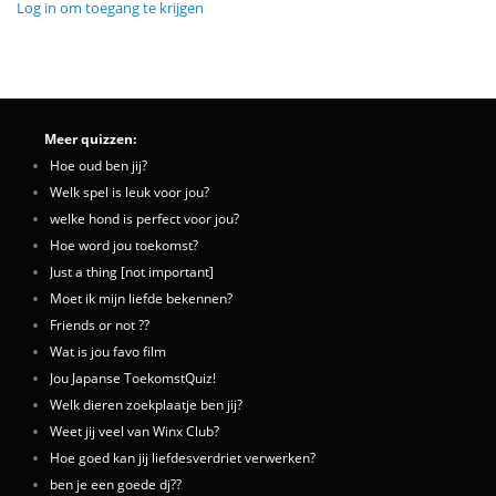
Log in om toegang te krijgen
Meer quizzen:
Hoe oud ben jij?
Welk spel is leuk voor jou?
welke hond is perfect voor jou?
Hoe word jou toekomst?
Just a thing [not important]
Moet ik mijn liefde bekennen?
Friends or not ??
Wat is jou favo film
Jou Japanse ToekomstQuiz!
Welk dieren zoekplaatje ben jij?
Weet jij veel van Winx Club?
Hoe goed kan jij liefdesverdriet verwerken?
ben je een goede dj??