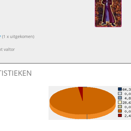
r
(1 x uitgekomen)
nt valtor
TISTIEKEN