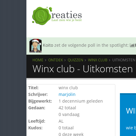
Koito
zet de volgende poll in the spotlight:
HOME
ONTDEK
QUIZZEN
WINX CLUB
UITKOMSTEN
Winx club - Uitkomsten
Titel:
winx club
Schrijver:
marjolin
Bijgewerkt:
1 decennium geleden
Gedaan:
42 totaal
WI
0 vandaag
Leeftijd:
AL
Kudos:
0 totaal
wie b
0 deze week