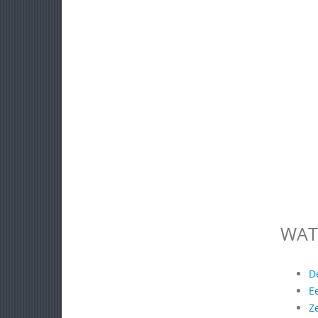
WAT
D
E
Z