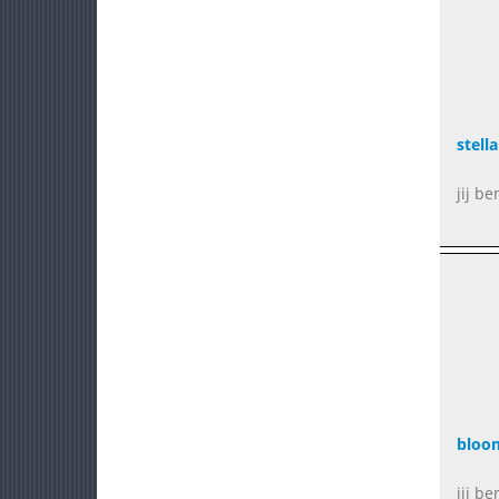
stella
jij be
bloo
jij b