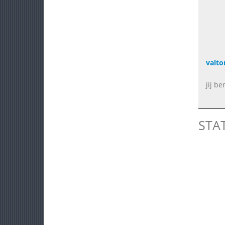
valto
jij be
STA