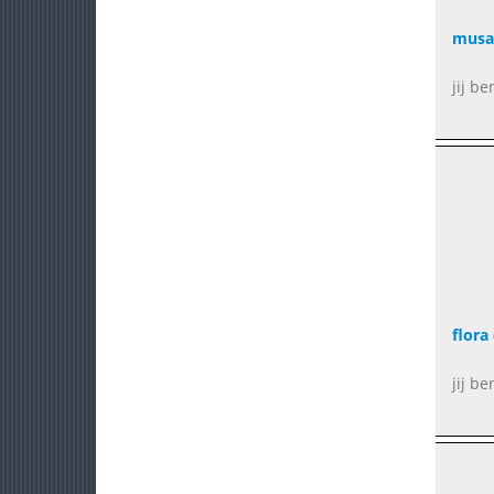
musa
jij b
flora
jij be