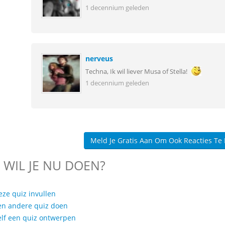
1 decennium geleden
nerveus
Techna, Ik wil liever Musa of Stella!
1 decennium geleden
Meld Je Gratis Aan Om Ook Reacties Te
 WIL JE NU DOEN?
eze quiz invullen
en andere quiz doen
elf een quiz ontwerpen