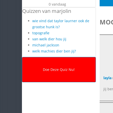
0 vandaag
Quizzen van marjolin
MOG
wie vind dat taylor laurner ook de
grootse hunk is?
topografie
van welk dier hou jij
michael jackson
welk machies dier ben jij?
layla
jij be