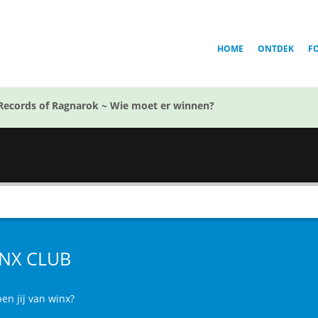
HOME
ONTDEK
F
Records of Ragnarok ~ Wie moet er winnen?
NX CLUB
en jij van winx?