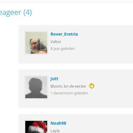
eageer (4)
Rover_Eretria
Valtor
8 jaar geleden
Jutt
Bloom, bn de eerste
1 decennium geleden
Noah98
Layla