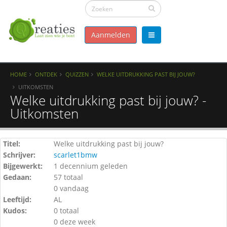
Aanmelden
HOME
ONTDEK
QUIZZEN
WELKE UITDRUKKING PAST BIJ JOUW?
UITKOMSTEN
Welke uitdrukking past bij jouw? -
Uitkomsten
Titel:
Welke uitdrukking past bij jouw?
Schrijver:
scarlet1bmw
Bijgewerkt:
1 decennium geleden
Gedaan:
57 totaal
0 vandaag
Leeftijd:
AL
Kudos:
0 totaal
0 deze week