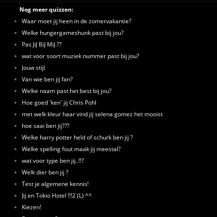
Nog meer quizzen:
Waar moet jij heen in de zomervakantie?
Welke hungergameshunk past bij jou?
Pas JiJ BiJ MiJ.??
wat voor soort muziek nummer past bij jou?
Jouw stijl
Van wie ben jij fan?
Welke naam past het best bij jou?
Hoe goed 'ken' jij Chris Pohl
met welk kleur haar vind jij selena gomez het mooist
hoe saai ben jij???
Welke harry potter held of schurk ben jij ?
Welke spelling fout maak jij meestal?
wat voor type ben jij..!!?
Welk dier ben jij ?
Test je algemene kennis!
Jij en Tokio Hotel !!!2 (L) ^^
Kiezen!