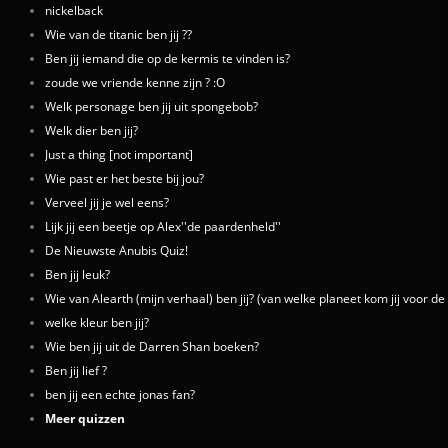
nickelback
Wie van de titanic ben jij ??
Ben jij iemand die op de kermis te vinden is?
zoude we vriende kenne zijn ? :O
Welk personage ben jij uit spongebob?
Welk dier ben jij?
Just a thing [not important]
Wie past er het beste bij jou?
Verveel jij je wel eens?
Lijk jij een beetje op Alex''de paardenheld''
De Nieuwste Anubis Quiz!
Ben jij leuk?
Wie van Alearth (mijn verhaal) ben jij? (van welke planeet kom jij voor 
welke kleur ben jij?
Wie ben jij uit de Darren Shan boeken?
Ben jij lief ?
ben jij een echte jonas fan?
Meer quizzen