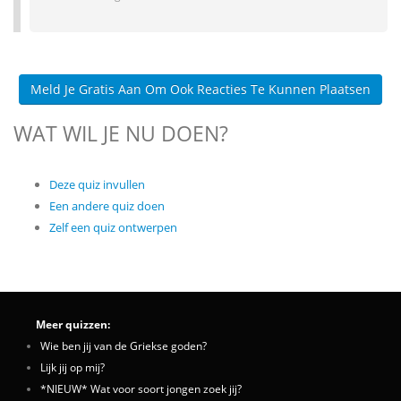
Meld Je Gratis Aan Om Ook Reacties Te Kunnen Plaatsen
WAT WIL JE NU DOEN?
Deze quiz invullen
Een andere quiz doen
Zelf een quiz ontwerpen
Meer quizzen:
Wie ben jij van de Griekse goden?
Lijk jij op mij?
*NIEUW* Wat voor soort jongen zoek jij?