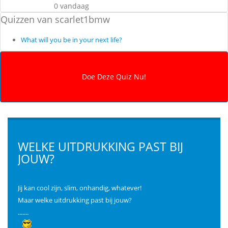
0 vandaag
Quizzen van scarlet1bmw
What will you be in your next life?
WELKE UITDRUKKING PAST BIJ
JOUW?
Jij kan cool zijn, slim, onhandig, whatever!
Maar welke uitdrukking past bij jouw?
.......