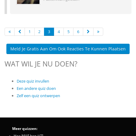
1
2
3
4
5
6
Meld Je Gratis Aan Om Ook Reacties Te Kunnen Plaatsen
WAT WIL JE NU DOEN?
Deze quiz invullen
Een andere quiz doen
Zelf een quiz ontwerpen
Meer quizzen:
Hoe MAF ben jij??