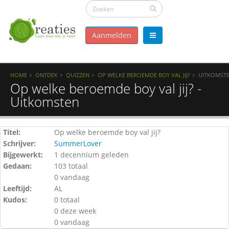
Aanmelden
HOME
ONTDEK
QUIZZEN
OP WELKE BEROEMDE BOY VAL JIJ?
UITKOMST
Op welke beroemde boy val jij? -
Uitkomsten
Titel:
Op welke beroemde boy val jij?
Schrijver:
SummerLover
Bijgewerkt:
1 decennium geleden
Gedaan:
103 totaal
0 vandaag
Leeftijd:
AL
Kudos:
0 totaal
0 deze week
0 vandaag