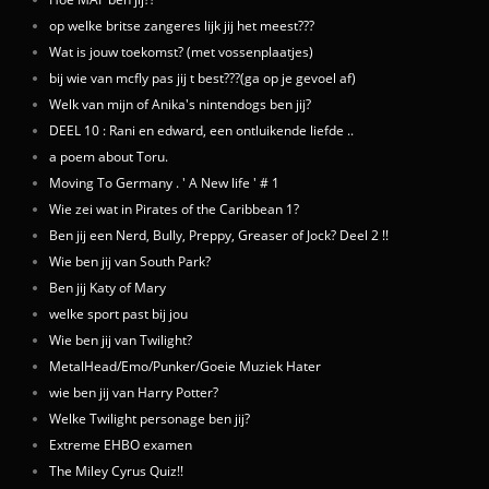
op welke britse zangeres lijk jij het meest???
Wat is jouw toekomst? (met vossenplaatjes)
bij wie van mcfly pas jij t best???(ga op je gevoel af)
Welk van mijn of Anika's nintendogs ben jij?
DEEL 10 : Rani en edward, een ontluikende liefde ..
a poem about Toru.
Moving To Germany . ' A New life ' # 1
Wie zei wat in Pirates of the Caribbean 1?
Ben jij een Nerd, Bully, Preppy, Greaser of Jock? Deel 2 !!
Wie ben jij van South Park?
Ben jij Katy of Mary
welke sport past bij jou
Wie ben jij van Twilight?
MetalHead/Emo/Punker/Goeie Muziek Hater
wie ben jij van Harry Potter?
Welke Twilight personage ben jij?
Extreme EHBO examen
The Miley Cyrus Quiz!!