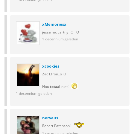
xMemoriesx
jesse mc cartny _O__O_
1 decennium geleden
xcookies
Zac Efron..o_O
Nou
totaal
niet!
1 decennium geleden
nerveus
Robert Pattinson!
1 decennium geleden