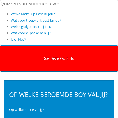
Quizzen van SummerLover
Welke Make-Up Past Bij Jou?
Wat voor trouwjurk past bij jou?
Welke gadget past bij jou?
Wat voor cupcake ben jij?
Ja of Nee?
OP WELKE BEROEMDE BOY VAL JIJ?
Op welke hottie val jij?