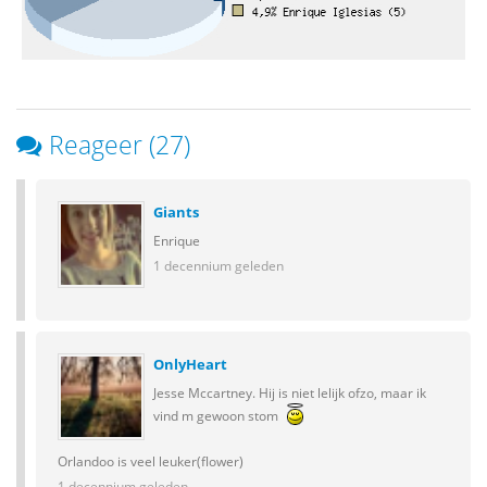
Reageer (27)
Giants
Enrique
1 decennium geleden
OnlyHeart
Jesse Mccartney. Hij is niet lelijk ofzo, maar ik
vind m gewoon stom
Orlandoo is veel leuker(flower)
1 decennium geleden