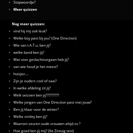
Stopwoordje?
Meer quizzen
Nog meer quizzen:
vind hij mij ook leuk?
Welke boy past bij jou? (One Direction)
Wie van t.A.T.u. ben jij?
welke band ben jij?
Wat voor geslachtsorgaan heb jij?
van wie houd je het meest?
huizjez....
Zijn je ouders cool of saai?
In welke afdeling zit jij?
Welk seizoen ben jij?????????
Welke jongen van One Direction past met jouw?
Ben jij klaar voor de winter?
Welke smiley ben jij?
Waarom zeuren oude vrouwen altijd zo ?
Hoe goed ken jij mij? (6e Zintuig test)