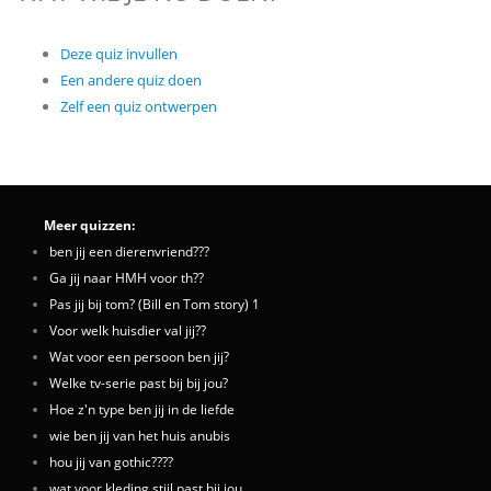
Deze quiz invullen
Een andere quiz doen
Zelf een quiz ontwerpen
Meer quizzen:
ben jij een dierenvriend???
Ga jij naar HMH voor th??
Pas jij bij tom? (Bill en Tom story) 1
Voor welk huisdier val jij??
Wat voor een persoon ben jij?
Welke tv-serie past bij bij jou?
Hoe z'n type ben jij in de liefde
wie ben jij van het huis anubis
hou jij van gothic????
wat voor kleding stijl past bij jou