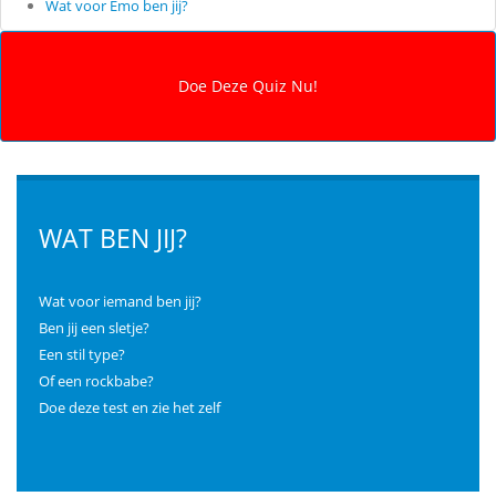
Wat voor Emo ben jij?
WAT BEN JIJ?
Wat voor iemand ben jij?
Ben jij een sletje?
Een stil type?
Of een rockbabe?
Doe deze test en zie het zelf