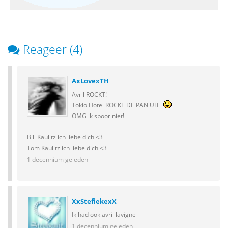
Reageer (4)
AxLovexTH
Avril ROCKT!
Tokio Hotel ROCKT DE PAN UIT
OMG ik spoor niet!
Bill Kaulitz ich liebe dich <3
Tom Kaulitz ich liebe dich <3
1 decennium geleden
XxStefiekexX
Ik had ook avril lavigne
1 decennium geleden