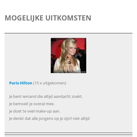
MOGELIJKE UITKOMSTEN
Paris Hilton
(15 x uitgekomen)
Je bent iemand die altijd aandacht zoekt.
Je bemoeit je overal mee.
je doet te veel make-up aan.
Je denkt dat alle jongens op je zijn!! niet altijd