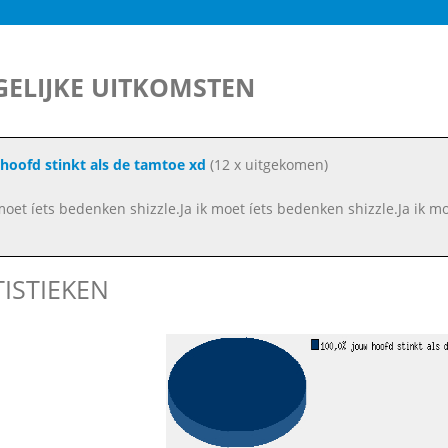
ELIJKE UITKOMSTEN
hoofd stinkt als de tamtoe xd
(12 x uitgekomen)
 moet íets bedenken shizzle.Ja ik moet íets bedenken shizzle.Ja ik m
TISTIEKEN