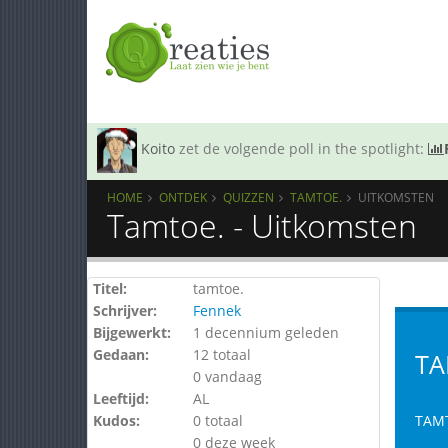
Koito
zet de volgende poll in the spotlight:
HOME
ONTDEK
QUIZZEN
TAMTOE.
UITKOMSTEN
Tamtoe. - Uitkomsten
Titel:
tamtoe.
Schrijver:
Fennek
Bijgewerkt:
1 decennium geleden
Gedaan:
12 totaal
TA
0 vandaag
Leeftijd:
AL
Kudos:
0 totaal
TAMT
0 deze week