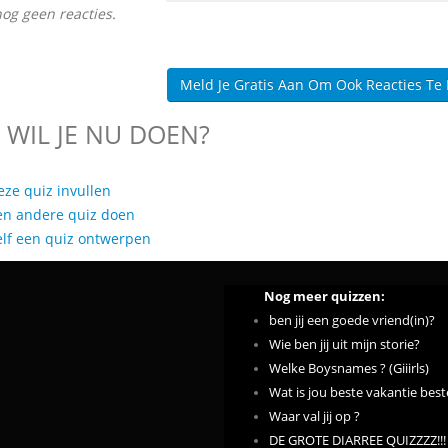
nog geen reacties.
Meld Je Gratis Aan Om Ook Reacties Te
 WIL JE NU DOEN?
eze quiz invullen
en andere quiz doen
elf een quiz ontwerpen
Nog meer quizzen:
ben jij een goede vriend(in)?
Wie ben jij uit mijn storie?
Welke Boysnames ? (Giiirls)
Wat is jou beste vakantie be
Waar val jij op ?
DE GROTE DIARREE QUIZZZZ!!!