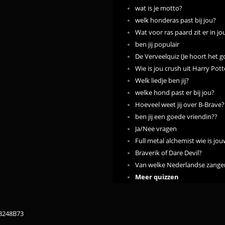
wat is je motto?
welk honderas past bij jou?
Wat voor ras paard zit er in jo
ben jij populair
De Verveelquiz (Je hoort het g
Wie is jou crush uit Harry Pott
Welk liedje ben jij?
welke hond past er bij jou?
Hoeveel weet jij over B-Brave?
ben jij een goede vriendin??
Ja/Nee vragen
Full metal alchemist wie is jou
Braverik of Dare Devil?
Van welke Nederlandse zanger(
Meer quizzen
83248B73