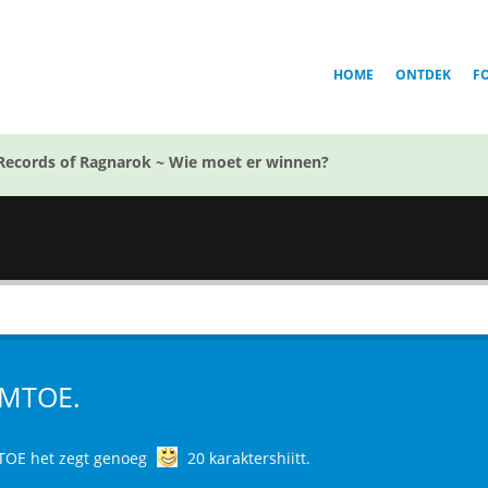
HOME
ONTDEK
F
Records of Ragnarok ~ Wie moet er winnen?
MTOE.
OE het zegt genoeg
20 karaktershiitt.