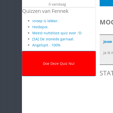
0 vandaag
Quizzen van Fennek
MOG
snoep is lekker.
Hoidepoi.
Meest nutteloze quiz evor :'D
[SA] De stonede garnaal.
jouw 
Angelspit - 100%
Ja ik
STA