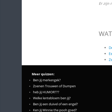
Er zijn 
WAT
D
E
Z
Meer quizzen:
Ben jij merkengek?
Zoenen Trouwen of Dumpen
heb jij HUMOR???
Welke lentebloem ben jij?
Ben jij een duivel of een engel?
Ken jij Winnie the pooh goed?