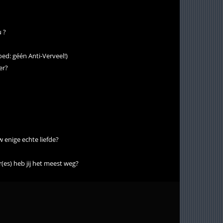
u ?
oed: géén Anti-Verveel!)
er?
w enige echte liefde?
es) heb jij het meest weg?