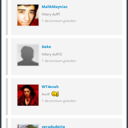
MalikMayniac
Hilary duff!!
1 decennium geleden
Geke
hillary duff:O
1 decennium geleden
WT4evah
Avril!
1 decennium geleden
veradudette