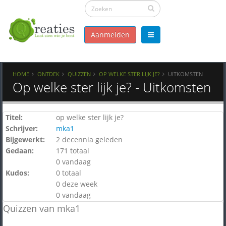
Aanmelden
HOME
ONTDEK
QUIZZEN
OP WELKE STER LIJK JE?
UITKOMSTEN
Op welke ster lijk je? - Uitkomsten
Titel:
op welke ster lijk je?
Schrijver:
mka1
Bijgewerkt:
2 decennia geleden
Gedaan:
171 totaal
0 vandaag
Kudos:
0 totaal
0 deze week
0 vandaag
Quizzen van mka1