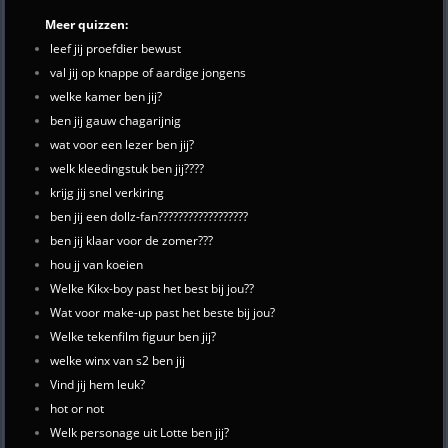
Meer quizzen:
leef jij proefdier bewust
val jij op knappe of aardige jongens
welke kamer ben jij?
ben jij gauw chagarijnig
wat voor een lezer ben jij?
welk kleedingstuk ben jij????
krijg jij snel verkiring
ben jij een dollz-fan??????????????????
ben jij klaar voor de zomer???
hou jj van koeien
Welke Kikx-boy past het best bij jou??
Wat voor make-up past het beste bij jou?
Welke tekenfilm figuur ben jij?
welke winx van s2 ben jij
Vind jij hem leuk?
hot or not
Welk personage uit Lotte ben jij?