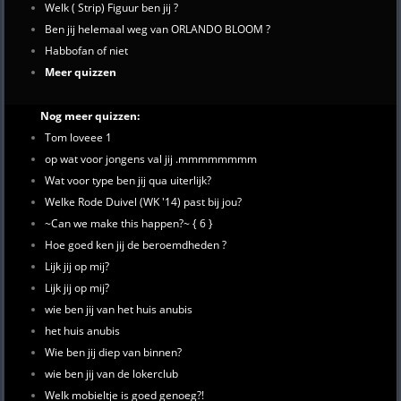
Welk ( Strip) Figuur ben jij ?
Ben jij helemaal weg van ORLANDO BLOOM ?
Habbofan of niet
Meer quizzen
Nog meer quizzen:
Tom loveee 1
op wat voor jongens val jij .mmmmmmmm
Wat voor type ben jij qua uiterlijk?
Welke Rode Duivel (WK '14) past bij jou?
~Can we make this happen?~ { 6 }
Hoe goed ken jij de beroemdheden ?
Lijk jij op mij?
Lijk jij op mij?
wie ben jij van het huis anubis
het huis anubis
Wie ben jij diep van binnen?
wie ben jij van de lokerclub
Welk mobieltje is goed genoeg?!