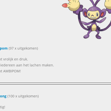
ipom
(97 x uitgekomen)
t vrolijk en druk.
l iedereen aan het lachen maken.
ent AMBIPOM!
ong
(100 x uitgekomen)
tig!