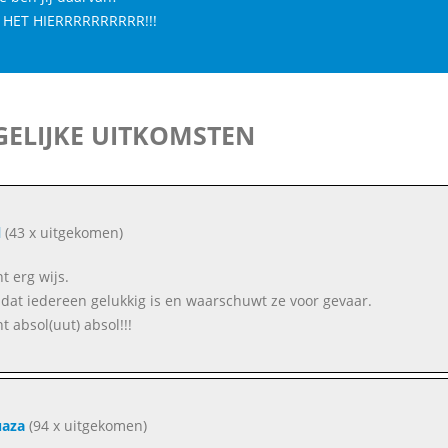
 HET HIERRRRRRRRRR!!!
ELIJKE UITKOMSTEN
l
(43 x uitgekomen)
t erg wijs.
l dat iedereen gelukkig is en waarschuwt ze voor gevaar.
nt absol(uut) absol!!!
uaza
(94 x uitgekomen)