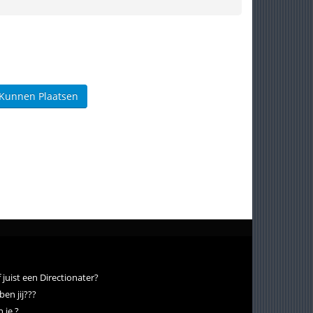
 Kunnen Plaatsen
f juist een Directionater?
ben jij???
 je ?