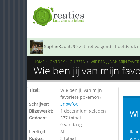
SophieKaulitz99
zet het volgende hoofdstuk in
HOME
ONTDEK
QUIZZEN
WIE BEN JIJ VAN MIJN FAV
Wie ben jij van mijn fa
Titel:
Wie ben jij van mijn
favoriete pokemon?
Schrijver:
Snowfox
Bijgewerkt:
1 decennium geleden
WI
Gedaan:
577 totaal
0 vandaag
Leeftijd:
AL
Ik h
Kudos:
3 totaal
Welk