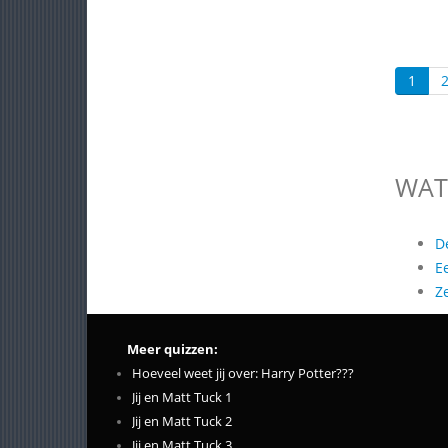
1
WAT
D
E
Z
Meer quizzen:
Hoeveel weet jij over: Harry Potter???
Jij en Matt Tuck 1
Jij en Matt Tuck 2
Jij en Matt Tuck 3