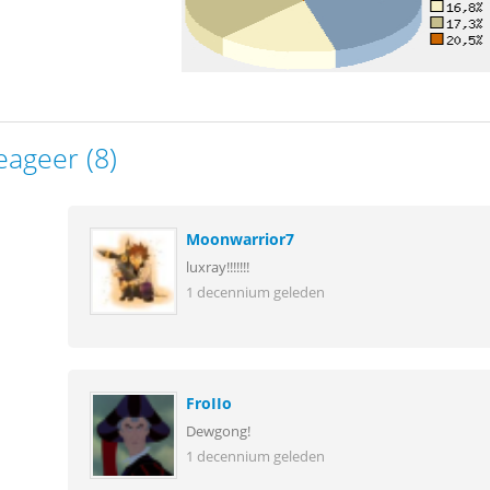
eageer (8)
Moonwarrior7
luxray!!!!!!!
1 decennium geleden
FroIIo
Dewgong!
1 decennium geleden