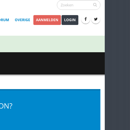
ORUM
OVERIGE
AANMELDEN
LOGIN
MON?