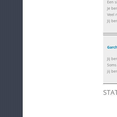
Een si
Je be
Veel 
Jij b
Garc
Jij be
Soms 
jij b
STA