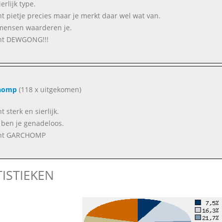
erlijk type.
nt pietje precies maar je merkt daar wel wat van.
mensen waarderen je.
ent DEWGONG!!!
homp
(118 x uitgekomen)
nt sterk en sierlijk.
ben je genadeloos.
ent GARCHOMP
TISTIEKEN