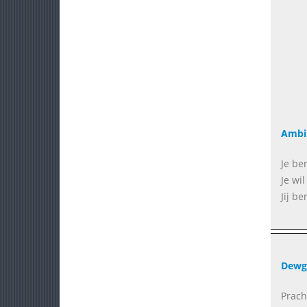
Amb
Je ben
Je wi
Jij b
Dewg
Prach