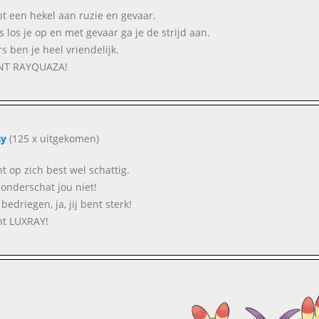
ebt een hekel aan ruzie en gevaar.
s los je op en met gevaar ga je de strijd aan.
s ben je heel vriendelijk.
ENT RAYQUAZA!
ay
(125 x uitgekomen)
nt op zich best wel schattig.
onderschat jou niet!
edriegen, ja, jij bent sterk!
ent LUXRAY!