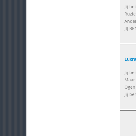
Jij h
Ruzie
Ander
JIJ B
Luxr
Jij be
Maar 
Ogen b
Jij b