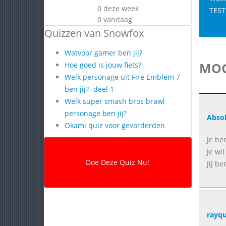
0 deze week
TEST
0 vandaag
Quizzen van Snowfox
Watvoor gamer ben jij?
MOG
Hoe goed is jouw fiets?
Welk personage uit Fire Emblem 7
ben jij? -deel 1-
Welk super smash bros brawl
personage ben jij?
Abso
Okami quiz voor gevorderden
Je ben
Je wi
Jij be
rayq