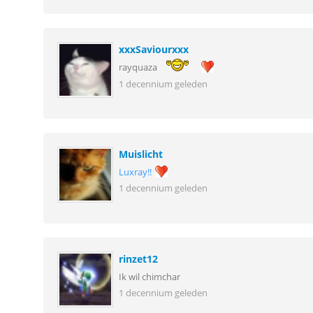
xxxSaviourxxx
rayquaza
1 decennium geleden
Muislicht
Luxray!!
1 decennium geleden
rinzet12
Ik wil chimchar
1 decennium geleden