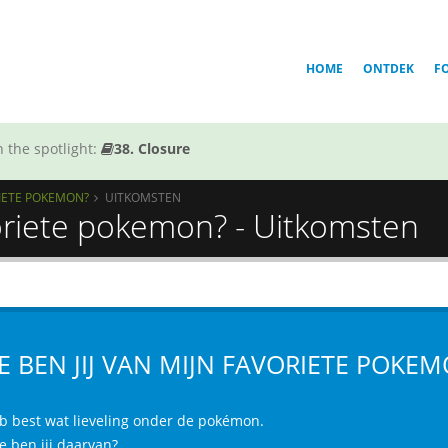
HOME
ONTDEK
F
 the spotlight:
38. Closure
ORIETE POKEMON?
UITKOMSTEN
voriete pokemon? - Uitkomsten
E BEN JIJ VAN MIJN FAVORIETE POKE
eb best wat lieveling onder de pokémon.
e ben jij daarvan?