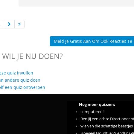
2
Meld Je Gratis Aan Om Ook Reacties Te
 WIL JE NU DOEN?
eze quiz invullen
en andere quiz doen
elf een quiz ontwerpen
Nog meer quizzen:
computeren!!
Ben jij een echte Directioner o
wie van die schattige beestjes 
Hoeveel Houdt je Vriend(in) Vn