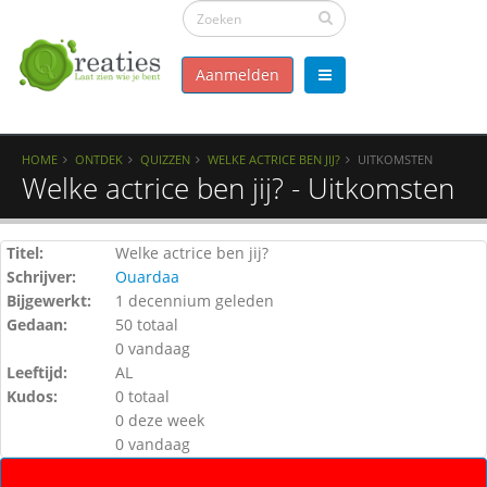
Aanmelden
HOME
ONTDEK
QUIZZEN
WELKE ACTRICE BEN JIJ?
UITKOMSTEN
Welke actrice ben jij? - Uitkomsten
Titel:
Welke actrice ben jij?
Schrijver:
Ouardaa
Bijgewerkt:
1 decennium geleden
Gedaan:
50 totaal
0 vandaag
Leeftijd:
AL
Kudos:
0 totaal
0 deze week
0 vandaag