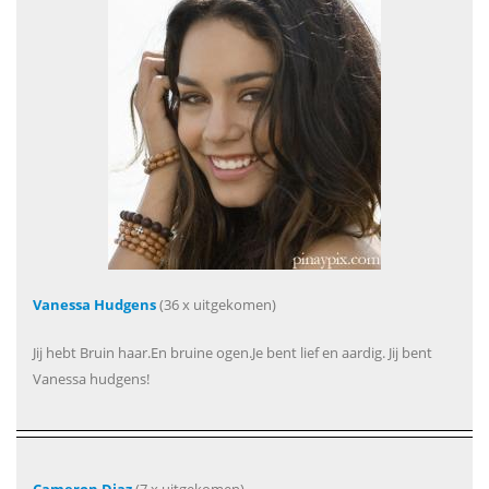
Vanessa Hudgens
(36 x uitgekomen)
Jij hebt Bruin haar.En bruine ogen.Je bent lief en aardig. Jij bent
Vanessa hudgens!