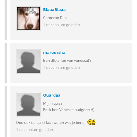
BlaaaBlaaa
Cameron Diaz
1 decennium geleden
maroussha
Ben dikke fan van vanessa(Y)
1 decennium geleden
Ouardaa
Mijnn quizz
En ik ben Vanessa hudgens(H)
Doe ook de quizz laat weten wat je bent;)
1 decennium geleden