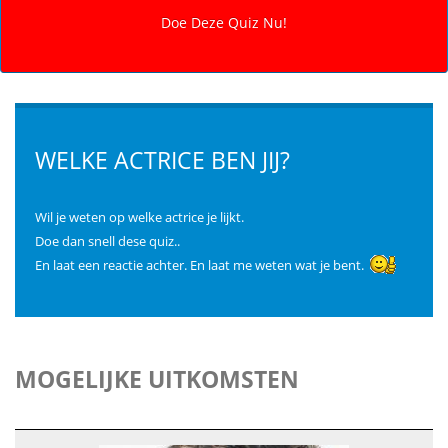
WELKE ACTRICE BEN JIJ?
Wil je weten op welke actrice je lijkt.
Doe dan snell dese quiz..
En laat een reactie achter. En laat me weten wat je bent.
MOGELIJKE UITKOMSTEN