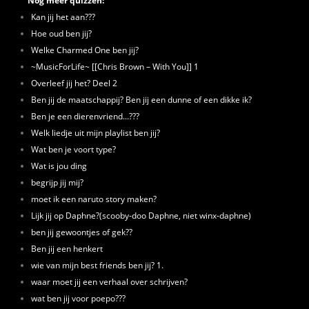
Nog meer quizzen:
Kan jij het aan???
Hoe oud ben jij?
Welke Charmed One ben jij?
~MusicForLife~ [[Chris Brown – With You]] 1
Overleef jij het? Deel 2
Ben jij de maatschappij? Ben jij een dunne of een dikke ik?
Ben je een dierenvriend...???
Welk liedje uit mijn playlist ben jij?
Wat ben je voort type?
Wat is jou ding
begrijp jij mij?
moet ik een naruto story maken?
Lijk jij op Daphne?(scooby-doo Daphne, niet winx-daphne)
ben jij gewoontjes of gek??
Ben jij een henkert
wie van mijn best friends ben jij? 1.
waar moet jij een verhaal over schrijven?
wat ben jij voor poepo???