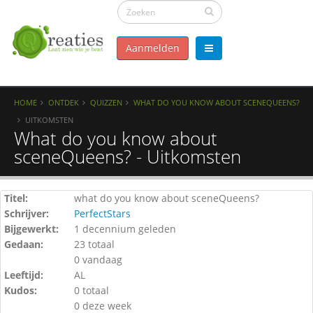
Aanmelden
HOME
ONTDEK
QUIZZEN
WHAT DO YOU KNOW ABOUT SCENEQUEENS?
UITKOMSTEN
What do you know about
sceneQueens? - Uitkomsten
Titel:
what do you know about sceneQueens?
Schrijver:
PerfectStars
Bijgewerkt:
1 decennium geleden
Gedaan:
23 totaal
0 vandaag
Leeftijd:
AL
Kudos:
0 totaal
0 deze week