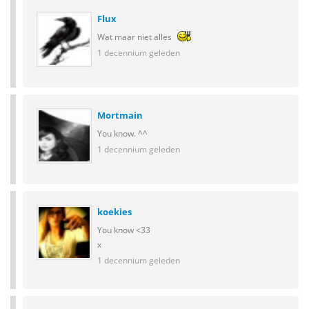
Flux
Wat maar niet alles
1 decennium geleden
Mortmain
You know. ^^
1 decennium geleden
koekies
You know <33
x
1 decennium geleden