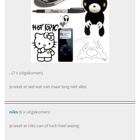
.
(7 x uitgekomen)
Je weet er wel wat van maar lang niet alles
niks
(6 x uitgekomen)
je weet er niks van of toch heel weinig