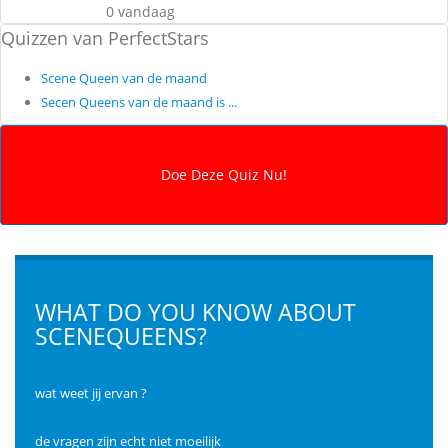
0 vandaag
Quizzen van PerfectStars
Scene Queen van de maand
Secen Queens van de maand is ...
WHAT DO YOU KNOW ABOUT
SCENEQUEENS?
wat weet jij ervan ?
de vragen zijn echt niet moeilijk