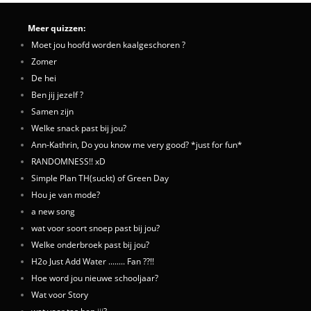
Meer quizzen:
Moet jou hoofd worden kaalgeschoren ?
Zomer
De hei
Ben jij jezelf ?
Samen zijn
Welke snack past bij jou?
Ann-Kathrin, Do you know me very good? *just for fun*
RANDOMNESS!! xD
Simple Plan TH(suckt) of Green Day
Hou je van mode?
a new song
wat voor soort snoep past bij jou?
Welke onderbroek past bij jou?
H2o Just Add Water ........ Fan ??!!
Hoe word jou nieuwe schooljaar?
Wat voor Story
wat voor tas ben jij?