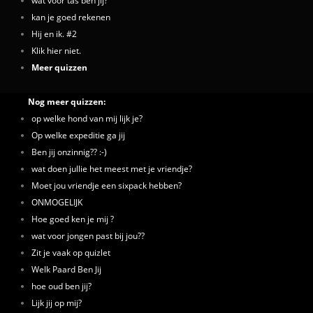
kan je goed rekenen
Hij en ik. #2
Klik hier niet.
Meer quizzen
Nog meer quizzen:
op welke hond van mij lijk je?
Op welke expeditie ga jij
Ben jij onzinnig?? :-)
wat doen jullie het meest met je vriendje?
Moet jou vriendje een sixpack hebben?
ONMOGELIJK
Hoe goed ken je mij ?
wat voor jongen past bij jou??
Zit je vaak op quizlet
Welk Paard Ben Jij
hoe oud ben jij?
Lijk jij op mij?